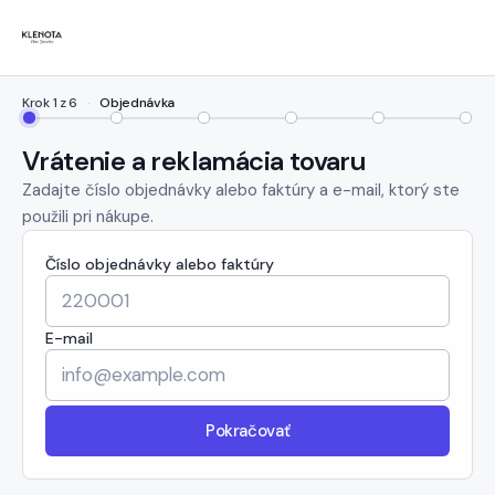
Krok 1 z 6
·
Objednávka
Objednávka
Typ
Produkty
Dôvod
Doprava
Zhr
Vrátenie a reklamácia tovaru
Zadajte číslo objednávky alebo faktúry a e-mail, ktorý ste
použili pri nákupe.
Číslo objednávky alebo faktúry
E-mail
Pokračovať