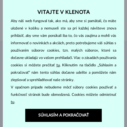
VÁHA
0.105 ct
VITAJTE V KLENOTA
VÝŠKA
4.70 mm
DĹŽKA
180.00 mm
Aby náš web fungoval tak, ako má, aby sme si pamätali, čo máte
VÁHA
1.10 g
uložené v košíku a nemuseli ste sa pri každej návšteve znova
prihlásiť, aby sme vám ponúkali iba to, čo vás zaujíma a mohli vás
informovať o novinkách a akciách, preto potrebujeme váš súhlas s
používaním súborov cookies, tzn. malých súborov, ktoré sa
ŠPERKY Z
ATELIÉRU KLENOTA
dočasne ukladajú vo vašom prehliadači. Viac o zásadách používania
cookies si môžete prečítať
tu
. Kliknutím na tlačidlo „Súhlasím a
pokračovať“ nám tento súhlas dočasne udelíte a pomôžete nám
zlepšovať a sprehľadňovať naše stránky.
V opačnom prípade nebudeme môcť súbory cookies používať a
funkčnosť stránok bude obmedzená. Cookies môžete odmietnuť
tu
.
SÚHLASÍM A POKRAČOVAŤ