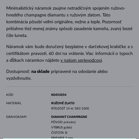
Minimalistický náramok zaujme netradičným spojením ružovo-
hnedého champagne diamantu s ružovým zlatom. Táto
kombinácia pôsobí veľmi originálne, nežne a teple. Pozornosť
pritiahne tiež menej známy spôsob zasadenie kameňa, zvaný bezel
čiže luneta.
Náramok vám bude doručený bezplatne v darčekovej krabičke a s
certifikátom pravosti. 60 dní na vrátenie. Viac informácií o typoch
a dĺžkach náramkov nájdete
v našom sprievodcovi
.
Dostupnosť:
na sklade
pripravené na odoslanie alebo
vyzdvihnutie.
KÓD
K0453054
MATERIÁL
RUŽOVÉ ZLATO
RÝDZOSŤ
14 kt 585/1000
DRAHOKAMY
DIAMANT CHAMPAGNE
PÔVOD
prírodný
VÝBRUS
guľatý
ČISTOTA
SI
PRIEMER
3 mm