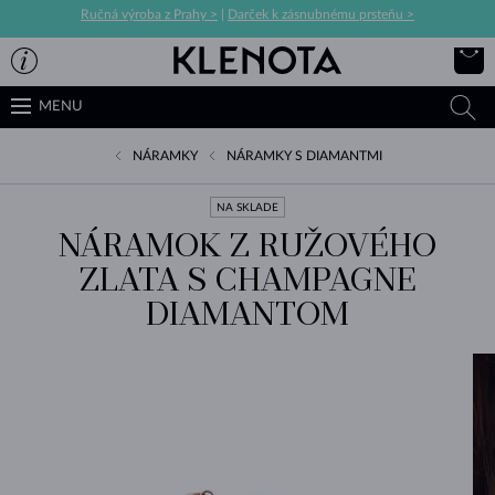
Ručná výroba z Prahy >
|
Darček k zásnubnému prsteňu >
MENU
NÁRAMKY
NÁRAMKY S DIAMANTMI
NA SKLADE
NÁRAMOK Z RUŽOVÉHO
ZLATA S CHAMPAGNE
DIAMANTOM