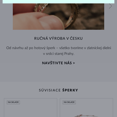
RUČNÁ VÝROBA V ČESKU
Od návrhu až po hotový šperk – všetko tvoríme v zlatníckej dielni
v srdci starej Prahy.
NAVŠTIVTE NÁS >
SÚVISIACE
ŠPERKY
NA SKLADE
NA SKLADE