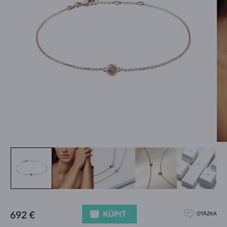
KÚPIŤ
692 €
OTÁZKA