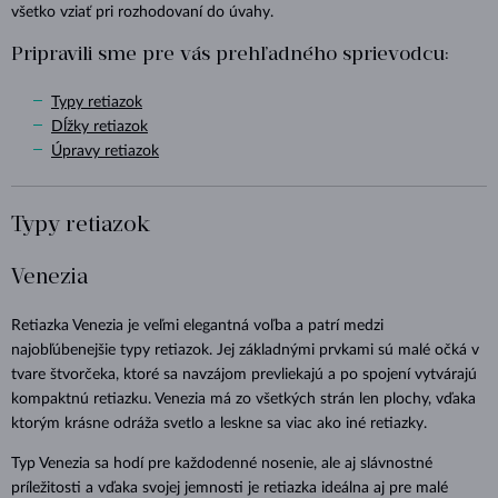
všetko vziať pri rozhodovaní do úvahy.
Pripravili sme pre vás prehľadného sprievodcu:
Typy retiazok
Dĺžky retiazok
Úpravy retiazok
Typy retiazok
Venezia
Retiazka Venezia je veľmi elegantná voľba a patrí medzi
najobľúbenejšie typy retiazok. Jej základnými prvkami sú malé očká v
tvare štvorčeka, ktoré sa navzájom prevliekajú a po spojení vytvárajú
kompaktnú retiazku. Venezia má zo všetkých strán len plochy, vďaka
ktorým krásne odráža svetlo a leskne sa viac ako iné retiazky.
Typ Venezia sa hodí pre každodenné nosenie, ale aj slávnostné
príležitosti a vďaka svojej jemnosti je retiazka ideálna aj pre malé