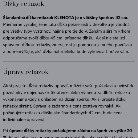
Dĺžky retiazok
Štandardná dĺžka retiazok KLENOTA je u väčšiny šperkov 42 cm.
Priemerne vysokej žene táto dĺžka pekne sedí v dekolte a je vhodná
pre všetky typy výstrihov, najmä pre tie do V. Ženám s širším krkom
odporúčame zvoliť dĺžku 45 cm, prípadne dlhšiu. Ak si nie ste istí
správnou dĺžkou retiazky, zmerajte si ju pomocou jemného povrázku
a popremýšľajte, aká dĺžka náhrdelníka bude vyhovovať práve vám.
Úpravy retiazok
Ak si prajete dĺžku retiazky upraviť, môžete vašu požiadavku uviesť do
poznámky v objednávke. Skrátenie alebo výmenu za dlhšiu retiazku
vykonávame vždy s ohľadom na dizajn šperku. Ak si prajete dĺžku
retiazky skrátiť, úprava je zadarmo a cena zostáva rovnaká. Ak
požadujete retiazku dlhšiu ako štandardných 42 cm, bude cena
individuálne upravená.
Pri
úprave dĺžky retiazky požadujeme zálohu na šperk vo výške 20
%
. Pamätajte, že v prípade zvolenia inej dĺžky ako je dĺžka štandardná,