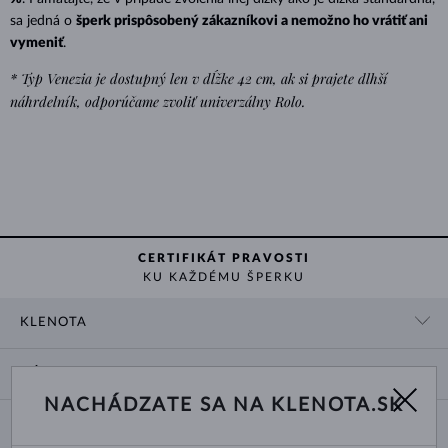
sa jedná o
šperk prispôsobený zákazníkovi a nemožno ho vrátiť ani
vymeniť
.
* Typ Venezia je dostupný len v dĺžke 42 cm, ak si prajete dlhší
náhrdelník, odporúčame zvoliť univerzálny Rolo.
CERTIFIKÁT PRAVOSTI
KU KAŽDÉMU ŠPERKU
KLENOTA
KONTAKTNÉ ÚDAJE
NÁKUP
SHOWROOM
NACHÁDZATE SA NA KLENOTA.SK
DODANIE A PLATBA ZA TOVAR
O NÁS
O ŠPERKOCH
VRÁTENIE A VÝMENA
PRE MÉDIÁ