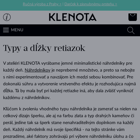
Ručná výroba z Prahy >
|
Darček k zásnubnému prsteňu >
MENU
Typy a dĺžky retiazok
V ateliéri KLENOTA vyrábame jemné minimalistické náhrdelníky pre
každý deň.
Náhrdelníkov
je nepreberné množstvo, a preto sa nebojte
s nimi experimentovať a navzájom ich medzi sebou kombinovať. Pre
dokonalú súhru a vytvorenie vrstveného efektu je rozhodujúca najmä
dĺžka. Tá by mala byť pri každej retiazke iná, aby dala zvlášť vyniknúť
každému z náhrdelníkov.
Kľúčom k zvoleniu vhodného typu náhrdelníka je zamerať sa nielen na
celkový dizajn šperku, ale aj na farbu zlata a typ drahých kameňov či
perál, jedine tak sa šperk stane nenahraditeľným doplnkom na každý
deň. Každý náhrdelník má svoje špecifiká - na tejto stránke vám
prezradíme, aké faktory zohrávajú pri výbere náhrdelníku úlohu a čo