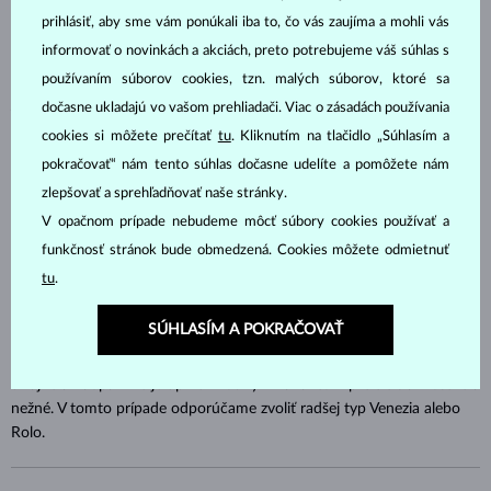
typom osadenia bezel. Typ retiazky Rolo sa často volí v kombinácii s
prihlásiť, aby sme vám ponúkali iba to, čo vás zaujíma a mohli vás
príveskami namontovanými napevno a je vhodná aj pre dlhé
informovať o novinkách a akciách, preto potrebujeme váš súhlas s
náhrdelníky.
používaním súborov cookies, tzn. malých súborov, ktoré sa
Anker
dočasne ukladajú vo vašom prehliadači. Viac o zásadách používania
cookies si môžete prečítať
tu
. Kliknutím na tlačidlo „Súhlasím a
Špecifikom retiazky Anker je, že očká retiazky sú na seba kladené
pokračovať“ nám tento súhlas dočasne udelíte a pomôžete nám
vždy kolmo a môžu mať rôzny tvar - guľatý, oválny alebo dokonca aj
zlepšovať a sprehľadňovať naše stránky.
hranatý. Anker, ktorý nájdete v našej ponuke má očká oválne s
V opačnom prípade nebudeme môcť súbory cookies používať a
brúsenými plôškami po oboch stranách, čo dodáva retiazke vysoký
lesk a vyzdvihuje krásu drahého kovu. Veľkou výhodou tohto typu
funkčnosť stránok bude obmedzená. Cookies môžete odmietnuť
retiazky je jej pevnosť. Touto vlastnosťou vyniká nad všetkými inými
tu
.
typmi. Málokedy sa pretrhne a ak sa tak stane, dá sa veľmi ľahko
opraviť.
SÚHLASÍM A POKRAČOVAŤ
Táto retiazka sa hodí predovšetkým pre prívesky v jednoduchom
dizajne a naopak nie je úplne vhodným variantom pre tie slávnostné a
nežné. V tomto prípade odporúčame zvoliť radšej typ Venezia alebo
Rolo.