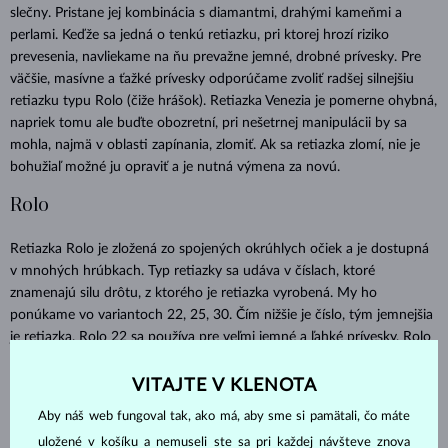
slečny. Pristane jej kombinácia s diamantmi, drahými kameňmi a
perlami. Keďže sa jedná o tenkú retiazku, pri ktorej hrozí riziko
prevesenia, navliekame na ňu prevažne jemné, drobné prívesky. Pre
väčšie, masívne a ťažké prívesky odporúčame zvoliť radšej silnejšiu
retiazku typu Rolo (čiže hrášok). Retiazka Venezia je pomerne ohybná,
napriek tomu ale buďte obozretní, pri nešetrnej manipulácii by sa
mohla, najmä v oblasti zapínania, zlomiť. Ak sa retiazka zlomí, nie je
bohužiaľ možné ju opraviť a je nutná výmena za novú.
Rolo
Retiazka Rolo je zložená zo spojených okrúhlych očiek a je dostupná
v mnohých hrúbkach. Typ retiazky sa udáva v číslach, ktoré
znamenajú silu drôtu, z ktorého je retiazka vyrobená. My ho
ponúkame vo variantoch 22, 25, 30. Čím nižšie je číslo, tým jemnejšia
je retiazka. Rolo 22 sa používa pre veľmi jemné a ľahké prívesky, Rolo
25 je najbežnejšie používaná šírka u tohto typu a Rolo 30 je silnejšia
retiazka, ktorá je vhodná aj pre ťažšie prívesky.
VITAJTE V KLENOTA
Aby náš web fungoval tak, ako má, aby sme si pamätali, čo máte
Retiazka je ideálna pre väčšinu šperkov, vrátane tých
minimalistických. My ju radi kombinujeme napríklad s jednoduchým
uložené v košíku a nemuseli ste sa pri každej návšteve znova