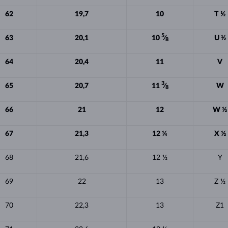
62
19,7
10
T ½
5
63
20,1
10
⁄
U ½
8
64
20,4
11
V
3
65
20,7
11
⁄
W
8
66
21
12
W ½
67
21,3
12 ¼
X ½
68
21,6
12 ½
Y
69
22
13
Z ½
70
22,3
13
Z1