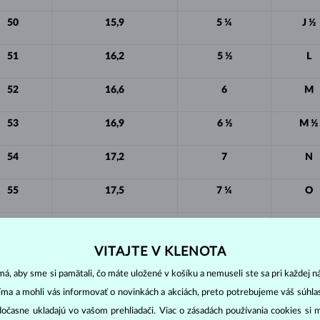
50
15,9
5 ¼
J ½
51
16,2
5 ½
L
52
16,6
6
M
53
16,9
6 ½
M ½
54
17,2
7
N
55
17,5
7 ¼
O
56
17,8
7 ¾
P
VITAJTE V KLENOTA
57
18,1
8
Q
á, aby sme si pamätali, čo máte uložené v košíku a nemuseli ste sa pri každej n
58
18,5
8 ½
Q ½
jíma a mohli vás informovať o novinkách a akciách, preto potrebujeme váš súhl
dočasne ukladajú vo vašom prehliadači. Viac o zásadách používania cookies si 