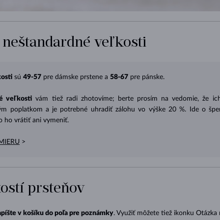
 neštandardné veľkosti
osti
sú
49-57
pre dámske prstene a
58-67
pre pánske.
é veľkosti
vám tiež radi zhotovíme; berte prosím na vedomie, že ich
ým poplatkom a je potrebné uhradiť zálohu vo výške 20 %. Ide o šp
 ho vrátiť ani vymeniť.
MIERU
>
ostí prsteňov
apíšte v košíku do poľa pre poznámky
. Využiť môžete tiež ikonku Otázka 