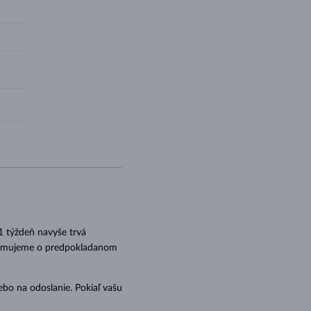
 1 týždeň navyše trvá
nformujeme o predpokladanom
ebo na odoslanie. Pokiaľ vašu