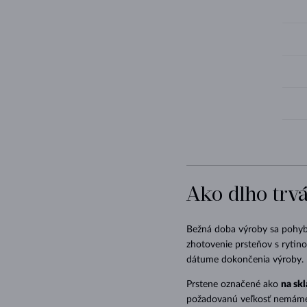
Ako dlho tr
Bežná doba výroby sa pohy
zhotovenie prsteňov s rytin
dátume dokončenia výroby.
Prstene označené ako
na sk
požadovanú veľkosť nemáme,