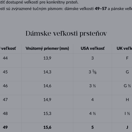
stiť dostupné veľkosti pre konkrétny prsteň.
sti sú zvýraznené tučným písmom: dámske veľkosti
49–57
a pánske veľ
Dámske veľkosti prsteňov
 veľkosť
Vnútorný priemer (mm)
USA veľkosť
UK veľk
44
13,9
3
F
1
45
14,3
3
⁄
G
8
46
14,6
3 ½
G ½
47
14,9
4
H
48
15,3
4 ½
I ½
49
15,6
5
J