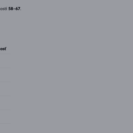
kosti
58–67
.
osť