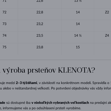
71
22,6
13 ½
72
22,8
14
Z2
73
23,2
14
74
23,5
14 ½
Z4
75
23,8
15
vá výroba prsteňov KLENOTA?
buje medzi
2–3 týždňami
, v závislosti na konkrétnom modeli. Spravidla o
ou alebo v neštandardnej veľkosti. Po potvrdení objednávky vás vždy i
lade
sú dostupné iba
v niekoľkých vybraných veľkostiach
na predajni al
 informujeme vás a po odsúhlasení prsteň vyrobíme.