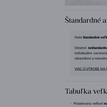
Štandardné a
Naše
štandardné veľk
Ostatné
neštandardn
individuálne nacenen
zákazníkovi a nemožno
VIAC O VÝROBE NA 
Tabuľka veľk
Požadovanú veľkosť
n