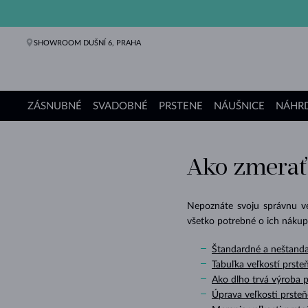
SHOWROOM DUŠNÍ 6, PRAHA
ZÁSNUBNÉ
SVADOBNÉ
PRSTENE
NÁUŠNICE
NÁHRD
Zásnubné prstene
Svadobné obrúčky
Prstene
Náušnice
Náhrdelníky
Náramky
Perly
Šperky
Darčeky
Kolekcie KLENOTA
Ako zmerať
Nepoznáte svoju správnu veľ
všetko potrebné o ich nákup
Štandardné a neštanda
Tabuľka veľkostí prste
Ako dlho trvá výroba 
Úprava veľkosti prste