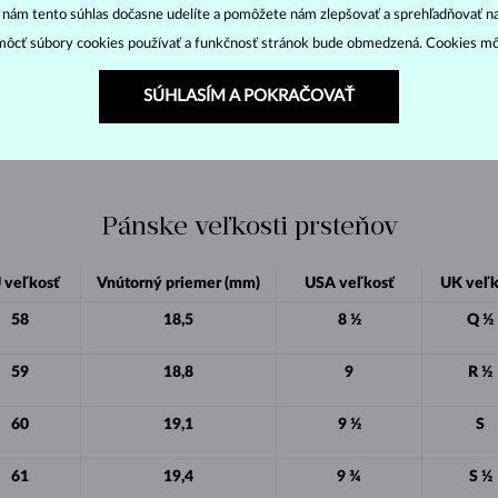
59
18,8
9
R ½
“ nám tento súhlas dočasne udelíte a pomôžete nám zlepšovať a sprehľadňovať n
ôcť súbory cookies používať a funkčnosť stránok bude obmedzená. Cookies m
60
19,1
9 ½
S
SÚHLASÍM A POKRAČOVAŤ
61
19,4
9 ¾
S ½
Pánske veľkosti prsteňov
 veľkosť
Vnútorný priemer (mm)
USA veľkosť
UK veľk
58
18,5
8 ½
Q ½
59
18,8
9
R ½
60
19,1
9 ½
S
61
19,4
9 ¾
S ½