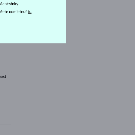
aše stránky.
ôžete odmietnuť
tu
.
osť