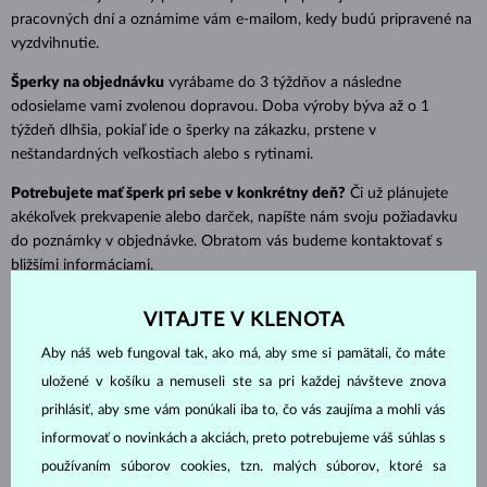
pracovných dní a oznámime vám e-mailom, kedy budú pripravené na
vyzdvihnutie.
Šperky na objednávku
vyrábame do 3 týždňov a následne
odosielame vami zvolenou dopravou. Doba výroby býva až o 1
týždeň dlhšia, pokiaľ ide o šperky na zákazku, prstene v
neštandardných veľkostiach alebo s rytinami.
Potrebujete mať šperk pri sebe v konkrétny deň?
Či už plánujete
akékoľvek prekvapenie alebo darček, napíšte nám svoju požiadavku
do poznámky v objednávke. Obratom vás budeme kontaktovať s
bližšími informáciami.
Medzinárodná doprava
VITAJTE V KLENOTA
Aby náš web fungoval tak, ako má, aby sme si pamätali, čo máte
Objednávky z klenota.sk doručujeme iba na Slovensko a do Česka.
KLENOTA je však tiež dostupná v niekoľkých jazykových verziách, na
uložené v košíku a nemuseli ste sa pri každej návšteve znova
ktoré môžete prejsť pomocou výberu dole v pätičke. Z lokálnych
prihlásiť, aby sme vám ponúkali iba to, čo vás zaujíma a mohli vás
stránok doručujeme po celej Európe a z
klenota.com
doručujeme do
informovať o novinkách a akciách, preto potrebujeme váš súhlas s
celého sveta.
používaním súborov cookies, tzn. malých súborov, ktoré sa