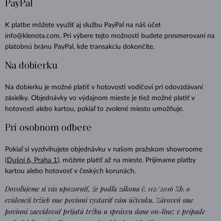
PayPal
K platbe môžete využiť aj službu PayPal na náš účet
info@klenota.com. Pri výbere tejto možnosti budete presmerovaní na
platobnú bránu PayPal, kde transakciu dokončíte.
Na dobierku
Na dobierku je možné platiť v hotovosti vodičovi pri odovzdávaní
zásielky. Objednávky vo výdajnom mieste je tiež možné platiť v
hotovosti alebo kartou, pokiaľ to zvolené miesto umožňuje.
Pri osobnom odbere
Pokiaľ si vyzdvihujete objednávku v našom pražskom showroome
(
Dušní 6, Praha 1
), môžete platiť až na mieste. Prijímame platby
kartou alebo hotovosť v českých korunách.
Dovoľujeme si vás upozorniť, že podľa zákona č. 112/2016 Zb. o
evidencii tržieb sme povinní vystaviť vám účtenku. Zároveň sme
povinní zaevidovať prijatú tržbu u správcu dane on-line; v prípade