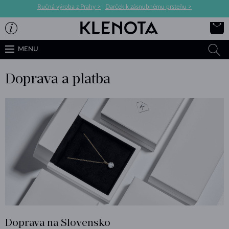
Ručná výroba z Prahy >
|
Darček k zásnubnému prsteňu >
MENU
Doprava a platba
Doprava na Slovensko