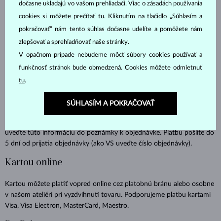
dočasne ukladajú vo vašom prehliadači. Viac o zásadách používania
Spôsoby platby
cookies si môžete prečítať
tu
. Kliknutím na tlačidlo „Súhlasím a
pokračovať“ nám tento súhlas dočasne udelíte a pomôžete nám
Zobrazené ceny produktov na webe sú zaokrúhlené nahor kvôli
zlepšovať a sprehľadňovať naše stránky.
prevodu z českých korún. Pri platbe vždy uvidíte a zaplatíte presnú
V opačnom prípade nebudeme môcť súbory cookies používať a
nezaokrúhlenú čiastku.
funkčnosť stránok bude obmedzená. Cookies môžete odmietnuť
Prevodom na účet
tu
.
Informácie s platobnými údajmi dostanete v automatickom emaile,
SÚHLASÍM A POKRAČOVAŤ
ktorý potvrdzuje založenie objednávky. Faktúru vždy dostanete
spoločne so šperkom. Pokiaľ si prajete zaslať faktúru iba e-mailom,
uveďte túto informáciu do poznámky k objednávke. Platbu pošlite do
5 dní od prijatia objednávky (ako VS uveďte číslo objednávky).
Kartou online
Kartou môžete platiť vopred online cez platobnú bránu alebo osobne
v našom ateliéri pri vyzdvihnutí tovaru. Podporujeme platbu kartami
Visa, Visa Electron, MasterCard, Maestro.