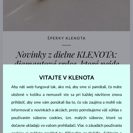
ŠPERKY KLENOTA
Novinky z dielne KLENOTA:
diamantové srdce, ktoré nejde
prehliadnuť
VITAJTE V KLENOTA
Aby náš web fungoval tak, ako má, aby sme si pamätali, čo máte
PREČÍTAŤ
uložené v košíku a nemuseli ste sa pri každej návšteve znova
prihlásiť, aby sme vám ponúkali iba to, čo vás zaujíma a mohli vás
informovať o novinkách a akciách, preto potrebujeme váš súhlas s
používaním súborov cookies, tzn. malých súborov, ktoré sa
dočasne ukladajú vo vašom prehliadači. Viac o zásadách používania