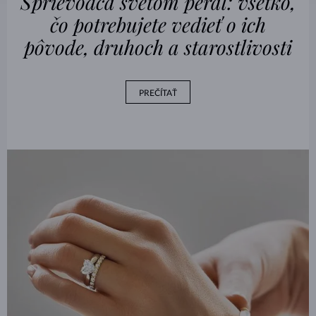
Sprievodca svetom perál: všetko,
čo potrebujete vedieť o ich
pôvode, druhoch a starostlivosti
PREČÍTAŤ