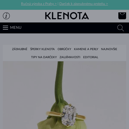
Ručná výroba z Prahy >
|
Darček k zásnubnému prsteňu >
MENU
ZÁSNUBNÉ
ŠPERKY KLENOTA
OBRÚČKY
KAMENE A PERLY
NAJNOVŠIE
TIPY NA DARČEKY
ZAUJÍMAVOSTI
EDITORIAL