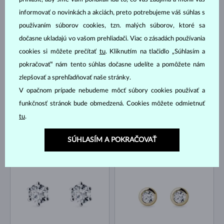
informovať o novinkách a akciách, preto potrebujeme váš súhlas s
RUŽOVÉ ZLATO
BIELE ZLATO
344 €
648 €
BEZ KAMEŇA
BEZ KAMEŇA
používaním súborov cookies, tzn. malých súborov, ktoré sa
dočasne ukladajú vo vašom prehliadači. Viac o zásadách používania
NA SKLADE
NA SKLADE
cookies si môžete prečítať
tu
. Kliknutím na tlačidlo „Súhlasím a
pokračovať“ nám tento súhlas dočasne udelíte a pomôžete nám
zlepšovať a sprehľadňovať naše stránky.
V opačnom prípade nebudeme môcť súbory cookies používať a
funkčnosť stránok bude obmedzená. Cookies môžete odmietnuť
tu
.
BIELE ZLATO
BIELE ZLATO
214 €
866 €
DIAMANT
DIAMANT
SÚHLASÍM A POKRAČOVAŤ
NA SKLADE
NA SKLADE