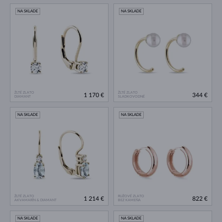
NA SKLADE
NA SKLADE
ŽLTÉ ZLATO
ŽLTÉ ZLATO
1 170 €
344 €
DIAMANT
SLADKOVODNÉ
NA SKLADE
NA SKLADE
ŽLTÉ ZLATO
RUŽOVÉ ZLATO
1 214 €
822 €
AKVAMARÍN & DIAMANT
BEZ KAMEŇA
NA SKLADE
NA SKLADE