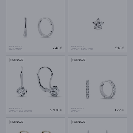
BIELE ZLATO
BIELE ZLATO
648 €
518 €
BEZ KAMEŇA
DIAMANT & DIAMANT
NA SKLADE
NA SKLADE
BIELE ZLATO
BIELE ZLATO
2 170 €
866 €
DIAMANT LAB GROWN
DIAMANT
NA SKLADE
NA SKLADE