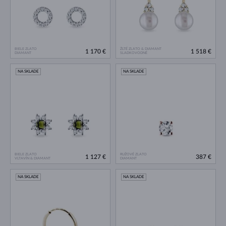
BIELE ZLATO
ŽLTÉ ZLATO & DIAMANT
1 170 €
1 518 €
DIAMANT
SLADKOVODNÉ
NA SKLADE
NA SKLADE
BIELE ZLATO
RUŽOVÉ ZLATO
1 127 €
387 €
VLTAVÍN & DIAMANT
DIAMANT
NA SKLADE
NA SKLADE