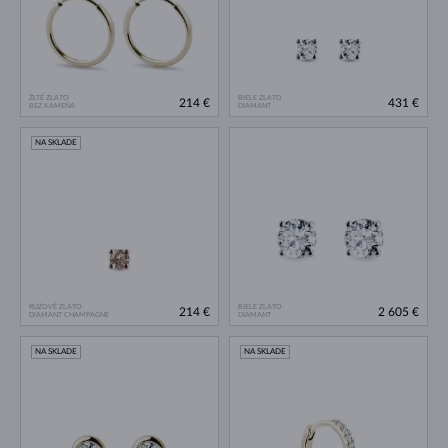
ŽLTÉ ZLATO
BIELE ZLATO
214 €
431 €
BEZ KAMEŇA
DIAMANT
NA SKLADE
RUŽOVÉ ZLATO
BIELE ZLATO
214 €
2 605 €
DIAMANT CHAMPAGNE
DIAMANT
NA SKLADE
NA SKLADE