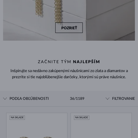
POZRIEŤ
ZAČNITE TÝM
NAJLEPŠÍM
Inšpirujte sa nedávno zakúpenými náušnicami zo zlata a diamantov a
prezrite si tie najobľúbenejšie darčeky, ktorými sú práve náušnice.
PODĽA OBĽÚBENOSTI
36/1189
FILTROVANIE
NA SKLADE
NA SKLADE