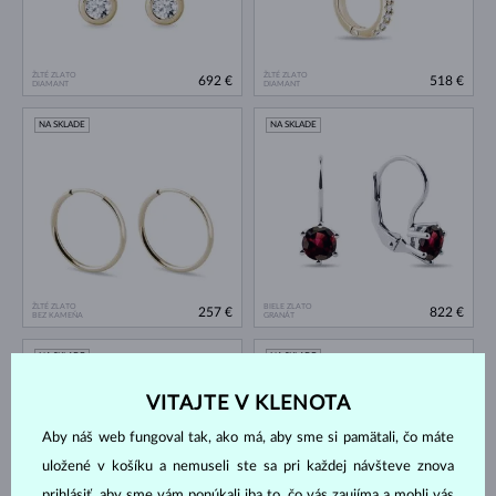
ŽLTÉ ZLATO
ŽLTÉ ZLATO
692 €
518 €
DIAMANT
DIAMANT
NA SKLADE
NA SKLADE
ŽLTÉ ZLATO
BIELE ZLATO
257 €
822 €
BEZ KAMEŇA
GRANÁT
NA SKLADE
NA SKLADE
VITAJTE V KLENOTA
Aby náš web fungoval tak, ako má, aby sme si pamätali, čo máte
uložené v košíku a nemuseli ste sa pri každej návšteve znova
prihlásiť, aby sme vám ponúkali iba to, čo vás zaujíma a mohli vás