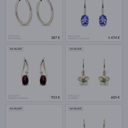
ŽLTÉ ZLATO
BIELE ZLATO
387 €
1 474 €
BEZ KAMEŇA
TANZANIT & DIAMANT
NA SKLADE
NA SKLADE
ŽLTÉ ZLATO
ŽLTÉ ZLATO
953 €
605 €
GRANÁT & DIAMANT
SMARAGD
NA SKLADE
NA SKLADE