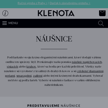
Ručná výroba z Prahy >
|
Darček k zásnubnému prsteňu >
MENU
NÁUŠNICE
Podčiarknite svoju krásu elegantnými náušnicami, ktoré dodajú vášmu
outfitu ten správny štýl. Preskúmajte našu ponuku
náušníc napichovacích
,
visiacich
alebo
kruhov
, ktoré sa hodia pre každú príležitosť. Všetky naše
náušnice sú vyrobené z kvalitných drahých kovov a sú
zdobené diamantmi
,
perlami
,
smaragdmi
,
zafírmi
alebo inými krásnymi drahokamami. Vyberať
môžete aj podľa farieb. Vyberte si náušnice ladiace s vašim obľúbeným
náhrdelníkom.
PREDSTAVUJEME
NÁUŠNICE