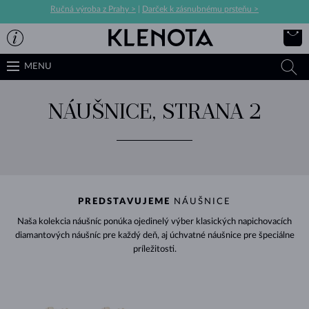
Ručná výroba z Prahy >
|
Darček k zásnubnému prsteňu >
MENU
NÁUŠNICE, STRANA 2
PREDSTAVUJEME
NÁUŠNICE
Naša kolekcia náušníc ponúka ojedinelý výber klasických napichovacích
diamantových náušníc pre každý deň, aj úchvatné náušnice pre špeciálne
príležitosti.