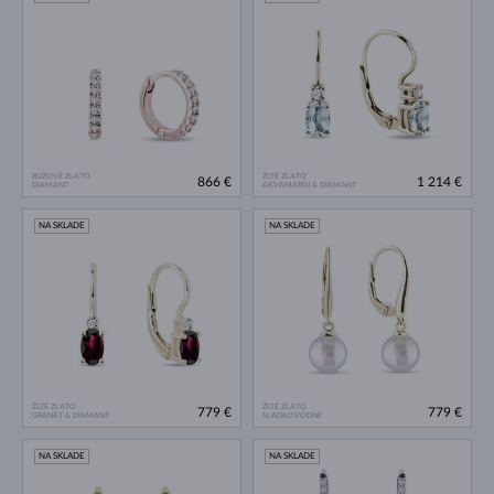
RUŽOVÉ ZLATO
ŽLTÉ ZLATO
866 €
1 214 €
DIAMANT
AKVAMARÍN & DIAMANT
NA SKLADE
NA SKLADE
ŽLTÉ ZLATO
ŽLTÉ ZLATO
779 €
779 €
GRANÁT & DIAMANT
SLADKOVODNÉ
NA SKLADE
NA SKLADE