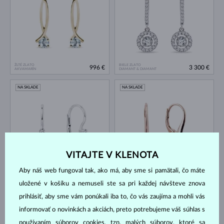
ŽLTÉ ZLATO
BIELE ZLATO
996 €
3 300 €
AKVAMARÍN
DIAMANT & DIAMANT
NA SKLADE
NA SKLADE
VITAJTE V KLENOTA
Aby náš web fungoval tak, ako má, aby sme si pamätali, čo máte
BIELE ZLATO
RUŽOVÉ ZLATO
822 €
1 561 €
AKVAMARÍN & DIAMANT
DIAMANT
uložené v košíku a nemuseli ste sa pri každej návšteve znova
NA SKLADE
NA SKLADE
prihlásiť, aby sme vám ponúkali iba to, čo vás zaujíma a mohli vás
informovať o novinkách a akciách, preto potrebujeme váš súhlas s
používaním súborov cookies, tzn. malých súborov, ktoré sa