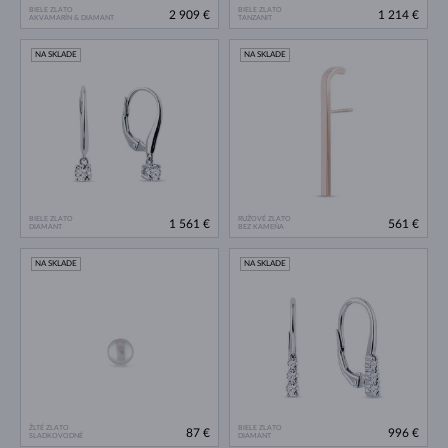
BIELE ZLATO
BIELE ZLATO
2 909 €
1 214 €
AKVAMARÍN & DIAMANT
TANZANIT
NA SKLADE
NA SKLADE
BIELE ZLATO
RUŽOVÉ ZLATO
1 561 €
561 €
DIAMANT
BEZ KAMEŇA
NA SKLADE
NA SKLADE
ŽLTÉ ZLATO
BIELE ZLATO
87 €
996 €
SLADKOVODNÉ
DIAMANT