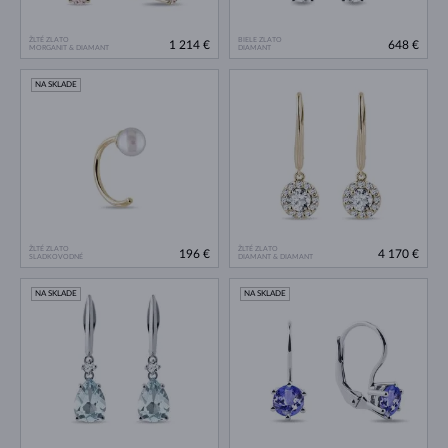
ŽLTÉ ZLATO
BIELE ZLATO
1 214 €
648 €
MORGANIT & DIAMANT
DIAMANT
NA SKLADE
ŽLTÉ ZLATO
ŽLTÉ ZLATO
196 €
4 170 €
SLADKOVODNÉ
DIAMANT & DIAMANT
NA SKLADE
NA SKLADE