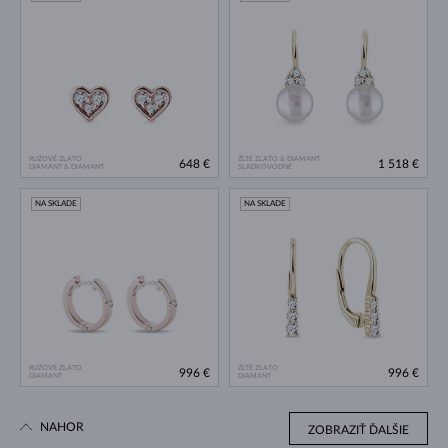
RUŽOVÉ ZLATO
ŽLTÉ ZLATO & DIAMANT
648 €
1 518 €
DIAMANT & DIAMANT
SLADKOVODNÉ
NA SKLADE
NA SKLADE
RUŽOVÉ ZLATO
ŽLTÉ ZLATO
996 €
996 €
DIAMANT
DIAMANT
NAHOR
ZOBRAZIŤ ĎALŠIE