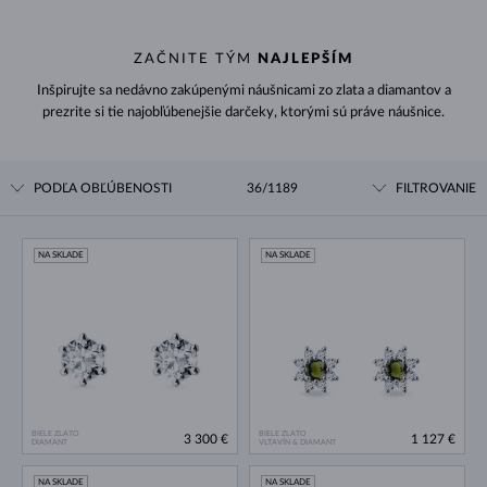
ZAČNITE TÝM
NAJLEPŠÍM
Inšpirujte sa nedávno zakúpenými náušnicami zo zlata a diamantov a
prezrite si tie najobľúbenejšie darčeky, ktorými sú práve náušnice.
PODĽA OBĽÚBENOSTI
36/1189
FILTROVANIE
NA SKLADE
NA SKLADE
BIELE ZLATO
BIELE ZLATO
3 300 €
1 127 €
DIAMANT
VLTAVÍN & DIAMANT
NA SKLADE
NA SKLADE