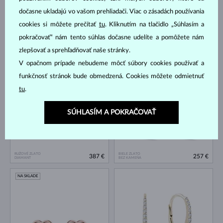
dočasne ukladajú vo vašom prehliadači. Viac o zásadách používania
cookies si môžete prečítať
tu
. Kliknutím na tlačidlo „Súhlasím a
pokračovať“ nám tento súhlas dočasne udelíte a pomôžete nám
zlepšovať a sprehľadňovať naše stránky.
BIELE ZLATO
RUŽOVÉ ZLATO
214 €
996 €
BEZ KAMEŇA
MORGANIT & DIAMANT
V opačnom prípade nebudeme môcť súbory cookies používať a
NA SKLADE
NA SKLADE
funkčnosť stránok bude obmedzená. Cookies môžete odmietnuť
tu
.
SÚHLASÍM A POKRAČOVAŤ
RUŽOVÉ ZLATO
BIELE ZLATO
387 €
257 €
DIAMANT
BEZ KAMEŇA
NA SKLADE