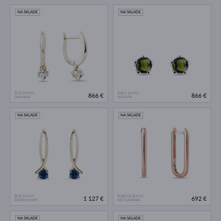
NA SKLADE
NA SKLADE
ŽLTÉ ZLATO
BIELE ZLATO
866 €
866 €
DIAMANT
VLTAVÍN
NA SKLADE
NA SKLADE
ŽLTÉ ZLATO
RUŽOVÉ ZLATO
1 127 €
692 €
ZAFÍR MODRÝ
BEZ KAMEŇA
NA SKLADE
NA SKLADE