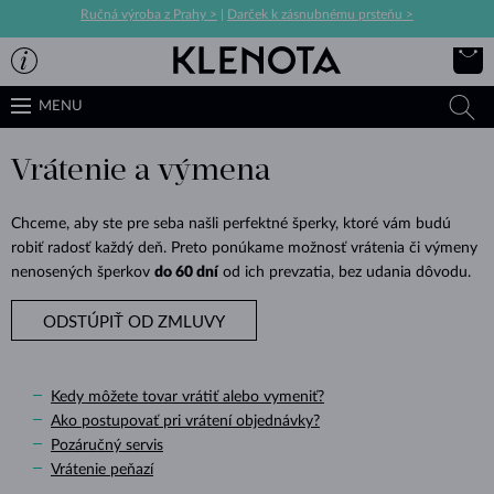
Ručná výroba z Prahy >
|
Darček k zásnubnému prsteňu >
MENU
Vrátenie a výmena
Chceme, aby ste pre seba našli perfektné šperky, ktoré vám budú
robiť radosť každý deň. Preto ponúkame možnosť vrátenia či výmeny
nenosených šperkov
do 60 dní
od ich prevzatia, bez udania dôvodu.
ODSTÚPIŤ OD ZMLUVY
Kedy môžete tovar vrátiť alebo vymeniť?
Ako postupovať pri vrátení objednávky?
Pozáručný servis
Vrátenie peňazí