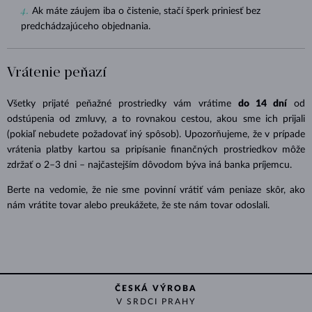
Ak máte záujem iba o čistenie, stačí šperk priniesť bez
predchádzajúceho objednania.
Vrátenie peňazí
Všetky prijaté peňažné prostriedky vám vrátime
do 14 dní
od
odstúpenia od zmluvy, a to rovnakou cestou, akou sme ich prijali
(pokiaľ nebudete požadovať iný spôsob). Upozorňujeme, že v prípade
vrátenia platby kartou sa pripísanie finančných prostriedkov môže
zdržať o 2–3 dni – najčastejším dôvodom býva iná banka príjemcu.
Berte na vedomie, že nie sme povinní vrátiť vám peniaze skôr, ako
nám vrátite tovar alebo preukážete, že ste nám tovar odoslali.
ČESKÁ VÝROBA
V SRDCI PRAHY