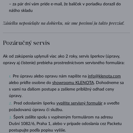
– za pár dní vám príde e-mail, že balíček v poriadku dorazil do
nášho skladu
Zásielku neposielajte na dobierku, nie sme povinní ju takto prevziať.
Pozáručný servis
Ak od zakúpenia uplynuli viac ako 2 roky, servis šperkov (úpravy,
opravy aj čistenie) prebieha prostredníctvom servisného formulára:
Pre úpravu alebo opravu nám napíšte na
info@klenota.com
alebo príďte osobne do
showroomu KLENOTA
. Dohodneme sa
s vami na ďalšom postupe a zašleme približný odhad ceny
úpravy.
Pred odoslaním šperku
vyplňte servisný formulár
a uveďte
požadovanú úpravu či službu.
Šperk zašlite spolu s vyplneným formulárom na adresu
Dušní 1082/6, Praha 1, alebo v prípade odoslania cez Packetu
postupujte podľa popisu vyššie.