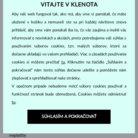
VITAJTE V KLENOTA
Aby náš web fungoval tak, ako má, aby sme si pamätali, čo máte
Ako vrátiť objednávku?
uložené v košíku a nemuseli ste sa pri každej návšteve znova
prihlásiť, aby sme vám ponúkali iba to, čo vás zaujíma a mohli vás
Kliknite na tlačidlo
Odstúpiť od zmluvy
v hornej časti
stránky.
informovať o novinkách a akciách, preto potrebujeme váš súhlas s
Zadajte číslo objednávky alebo faktury a e-mail, ktorý ste
používaním súborov cookies, tzn. malých súborov, ktoré sa
použili pri nákupe. Náš online modul vás potom krok za
dočasne ukladajú vo vašom prehliadači. Viac o zásadách používania
krokom prevedie celým vrátením.
cookies si môžete prečítať
tu
. Kliknutím na tlačidlo „Súhlasím a
Po dokončení vám príde potvrdzovací e-mail s pokynmi, ako
pokračovať“ nám tento súhlas dočasne udelíte a pomôžete nám
nám zásielku odoslať. Pripravte zásielku, ktorá bude obsahovať:
zlepšovať a sprehľadňovať naše stránky.
– zakúpený šperk v pôvodnej krabičke
V opačnom prípade nebudeme môcť súbory cookies používať a
– KLENOTA certifikát pravosti
– prípadne všetky priložené medzinárodné certifikáty (GIA, IGI,
funkčnosť stránok bude obmedzená. Cookies môžete odmietnuť
HRD)
tu
.
Vyberte si
najbližšiu pobočku Packety
s podacím miestom
(Z-BOX nie je podporovaný)
a:
SÚHLASÍM A POKRAČOVAŤ
– na priehradke poviete kód „94779202“
– odovzdáte balíček a dostanete potvrdenie o jeho prijatí - nič
neplatíte