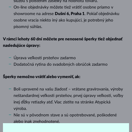
službu s poistením zásielky na hodnotu tovaru.
On-line objednávky môžete tiež vrátiť osobne priamo v
showroome na adrese
Dušní 6, Praha 1
. Pokiaľ objednávku
osobne vracia niekto iný ako kupujúci, je potrebný jeho
písomný súhlas.
V rámci lehoty 60 dní môžete pre nenosené šperky tiež objednať
nasledujúce úpravy:
Úprava veľkosti prsteňov zadarmo
Dodatočná rytina do svadobných obrúčok zadarmo
Šperky nemožno vrátiť alebo vymeniť, ak:
Boli upravené na vašu žiadosť – vrátane gravírovania, výroby
neštandardnej veľkosti prsteňov, prvej úpravy veľkosti, voľby
inej dĺžky retiazky atď. Viac zistíte na stránke
Atypická
výroba
.
Nie sú v pôvodnom stave a sú opotrebované, poškodené
alebo inak znehodnotené.
Boli upravené iným zlatníkom.