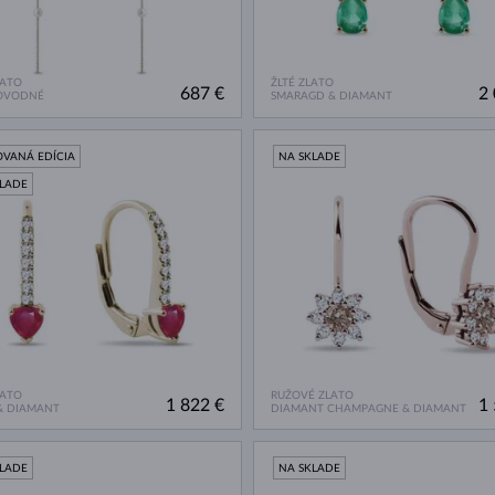
LATO
ŽLTÉ ZLATO
687 €
2 
OVODNÉ
SMARAGD & DIAMANT
OVANÁ EDÍCIA
NA SKLADE
KLADE
LATO
RUŽOVÉ ZLATO
1 822 €
1 
& DIAMANT
DIAMANT CHAMPAGNE & DIAMANT
KLADE
NA SKLADE