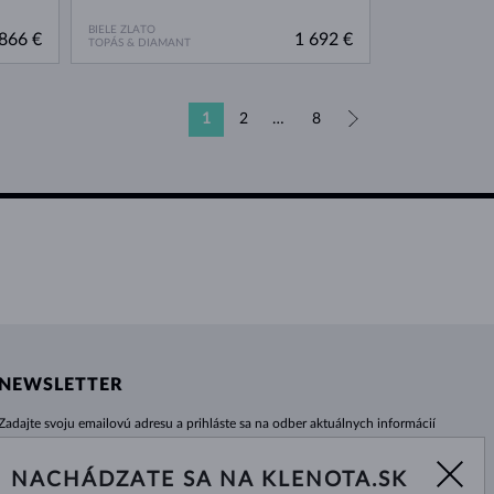
BIELE ZLATO
866 €
1 692 €
TOPÁS & DIAMANT
1
2
…
8
»
NEWSLETTER
Zadajte svoju emailovú adresu a prihláste sa na odber aktuálnych informácií
z e-shopu klenota.sk.
Žiadna novinka, akcia či zľava Vám už neunikne!
NACHÁDZATE SA NA KLENOTA.SK