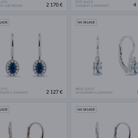
ZLATO
ŽLTÉ ZLATO
2 170 €
4 
NT LAB GROWN
DIAMANT & DIAMANT
KLADE
NA SKLADE
ZLATO
BIELE ZLATO
2 127 €
MODRÝ & DIAMANT
AKVAMARÍN & DIAMANT
KLADE
NA SKLADE