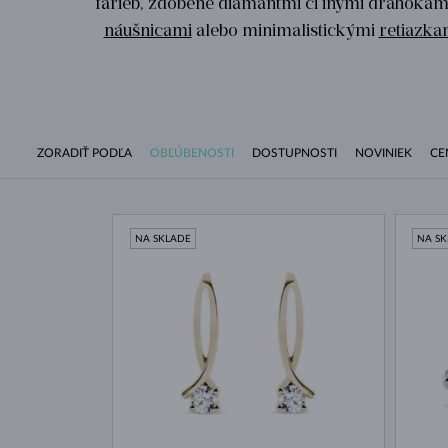
farieb, zdobené diamantmi či inými drahoka
náušnicami
alebo minimalistickými
retiazka
ZORADIŤ PODĽA
OBĽÚBENOSTI
DOSTUPNOSTI
NOVINIEK
CE
NA SKLADE
NA S