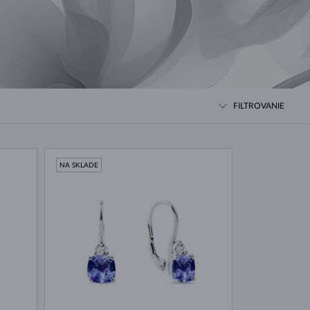
BIELE ZLATO
RUŽOVÉ ZLATO
BIELE ZLATO
FILTROVANIE
NA SKLADE