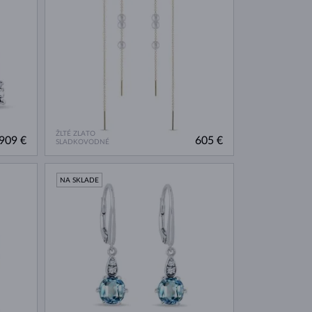
ŽLTÉ ZLATO
909 €
605 €
SLADKOVODNÉ
NA SKLADE