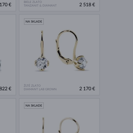
BIELE ZLATO
170 €
2 518 €
TANZANIT & DIAMANT
NA SKLADE
ŽLTÉ ZLATO
822 €
2 170 €
DIAMANT LAB GROWN
NA SKLADE