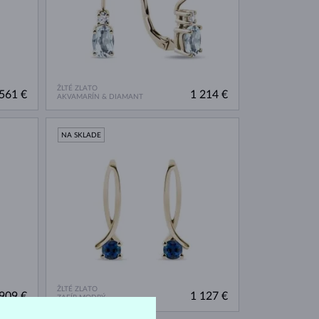
ŽLTÉ ZLATO
561 €
1 214 €
AKVAMARÍN & DIAMANT
NA SKLADE
ŽLTÉ ZLATO
909 €
1 127 €
ZAFÍR MODRÝ