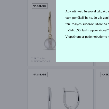
NA SKLADE
NA S
Aby náš web fungoval tak, ako m
vám ponúkali iba to, čo vás zau
tzn. malých súborov, ktoré sa 
tlačidlo „Súhlasím a pokračovať
V opačnom prípade nebudeme m
ŽLTÉ ZLATO
ŽLTÉ Z
779 €
SLADKOVODNÉ
RUBÍN 
NA SKLADE
NA S