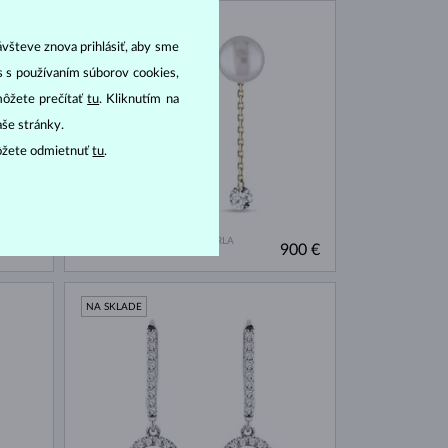
NA SKLADE
ávšteve znova prihlásiť, aby sme
as s používaním súborov cookies,
môžete prečítať
tu
. Kliknutím na
aše stránky.
ôžete odmietnuť
tu
.
ŽLTÉ ZLATO
DIAMANT LAB GROWN & PERLA
953 €
900 €
SLADKOVODNÉ
NA SKLADE