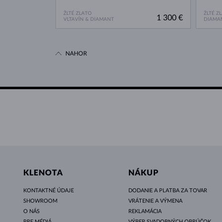
ŽLTÉ ZLATO
ŽLTÉ Z
1 300 €
VLTAVÍN & DIAMANT
DIAMA
NAHOR
KLENOTA
NÁKUP
KONTAKTNÉ ÚDAJE
DODANIE A PLATBA ZA TOVAR
SHOWROOM
VRÁTENIE A VÝMENA
O NÁS
REKLAMÁCIA
PRE MÉDIÁ
VÝBER SVADOBNÝCH OBRÚČOK