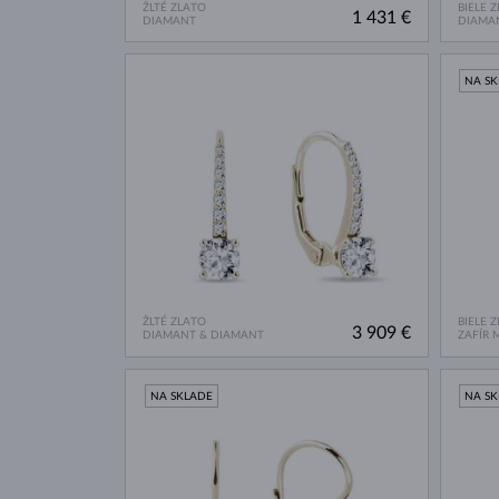
ŽLTÉ ZLATO
BIELE 
1 431 €
DIAMANT
DIAMA
NA S
ŽLTÉ ZLATO
BIELE 
3 909 €
DIAMANT & DIAMANT
ZAFÍR 
NA SKLADE
NA S