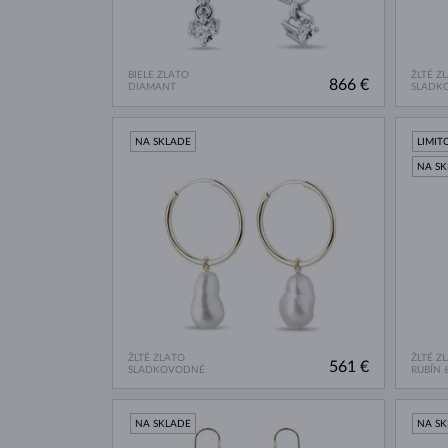
BIELE ZLATO
ŽLTÉ Z
866 €
DIAMANT
SLADK
NA SKLADE
LIMIT
NA S
ŽLTÉ ZLATO
ŽLTÉ Z
561 €
SLADKOVODNÉ
RUBÍN 
NA SKLADE
NA S