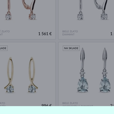
 ZLATO
BIELE ZLATO
1 561 €
1 
NT
DIAMANT
KLADE
NA SKLADE
LATO
BIELE ZLATO
996 €
2 
ARÍN
AKVAMARÍN & DIAMANT