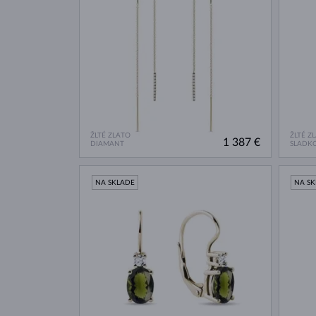
ŽLTÉ ZLATO
ŽLTÉ Z
1 387 €
DIAMANT
SLADK
NA SKLADE
NA S