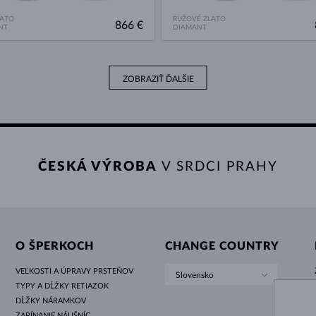
LATO
RUŽOVÉ ZLATO
866 €
NT
DIAMANT
ZOBRAZIŤ ĎALŠIE
ČESKÁ VÝROBA
V SRDCI PRAHY
O ŠPERKOCH
CHANGE COUNTRY
VEĽKOSTI A ÚPRAVY PRSTEŇOV
Slovensko
TYPY A DĹŽKY RETIAZOK
DĹŽKY NÁRAMKOV
ZAPÍNANIE NÁUŠNÍC