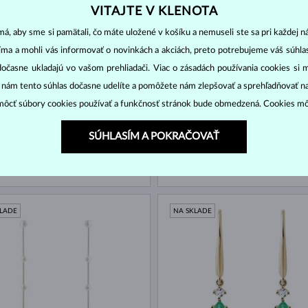
VITAJTE V KLENOTA
KLADE
NA SKLADE
á, aby sme si pamätali, čo máte uložené v košíku a nemuseli ste sa pri každej n
jíma a mohli vás informovať o novinkách a akciách, preto potrebujeme váš súhl
dočasne ukladajú vo vašom prehliadači. Viac o zásadách používania cookies si 
“ nám tento súhlas dočasne udelíte a pomôžete nám zlepšovať a sprehľadňovať n
ôcť súbory cookies používať a funkčnosť stránok bude obmedzená. Cookies m
SÚHLASÍM A POKRAČOVAŤ
LATO
BIELE ZLATO
1 735 €
& DIAMANT
DIAMANT
KLADE
NA SKLADE