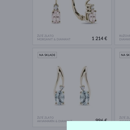
ŽLTÉ ZLATO
RUŽOVÉ
1 214 €
MORGANIT & DIAMANT
DIAMA
NA SKLADE
NA S
ŽLTÉ ZLATO
ŽLTÉ Z
996 €
AKVAMARÍN & DIAMANT
AKVAM