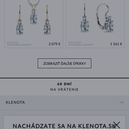
ŽLTÉ ZLATO
BIELE ZLATO
2 079 €
1 561 €
AKVAMARÍN & DIAMANT
AKVAMARÍN & DIAMANT
ZOBRAZIŤ ĎALŠIE ŠPERKY
60 DNÍ
NA VRÁTENIE
KLENOTA
KONTAKTNÉ ÚDAJE
NÁKUP
SHOWROOM
NACHÁDZATE SA NA KLENOTA.SK
DODANIE A PLATBA ZA TOVAR
O NÁS