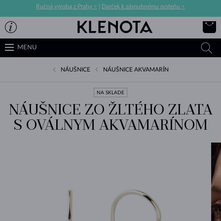
Ručná výroba z Prahy >
|
Darček k zásnubnému prsteňu >
MENU
NÁUŠNICE
NÁUŠNICE AKVAMARÍN
NA SKLADE
NÁUŠNICE ZO ŽLTÉHO ZLATA
S OVÁLNYM AKVAMARÍNOM