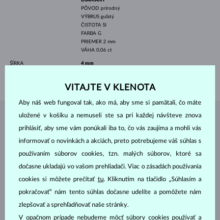
PÔVOD
prírodný
VÝBRUS
guľatý
ČISTOTA
SI
FARBA
G
PRIEMER
2 mm
VÁHA
0.06 ct
ŠÍRKA
4 mm
VÁHA
1.90 g
VITAJTE V KLENOTA
Aby náš web fungoval tak, ako má, aby sme si pamätali, čo máte
uložené v košíku a nemuseli ste sa pri každej návšteve znova
ŠPERKY Z
ATELIÉRU KLENOTA
prihlásiť, aby sme vám ponúkali iba to, čo vás zaujíma a mohli vás
informovať o novinkách a akciách, preto potrebujeme váš súhlas s
používaním súborov cookies, tzn. malých súborov, ktoré sa
dočasne ukladajú vo vašom prehliadači. Viac o zásadách používania
cookies si môžete prečítať
tu
. Kliknutím na tlačidlo „Súhlasím a
pokračovať“ nám tento súhlas dočasne udelíte a pomôžete nám
zlepšovať a sprehľadňovať naše stránky.
V opačnom prípade nebudeme môcť súbory cookies používať a