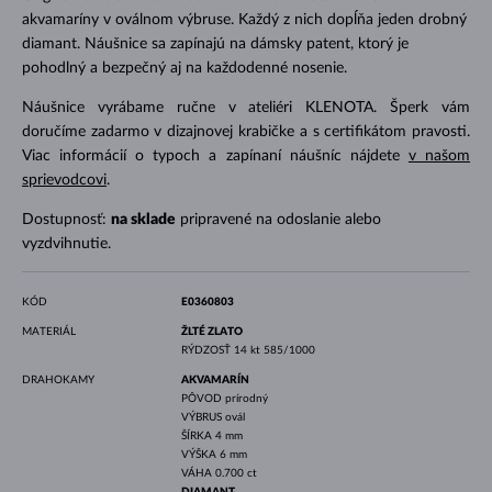
akvamaríny v oválnom výbruse. Každý z nich dopĺňa jeden drobný
diamant. Náušnice sa zapínajú na dámsky patent, ktorý je
pohodlný a bezpečný aj na každodenné nosenie.
Náušnice vyrábame ručne v ateliéri KLENOTA. Šperk vám
doručíme zadarmo v dizajnovej krabičke a s certifikátom pravosti.
Viac informácií o typoch a zapínaní náušníc nájdete
v našom
sprievodcovi
.
Dostupnosť:
na sklade
pripravené na odoslanie alebo
vyzdvihnutie.
KÓD
E0360803
MATERIÁL
ŽLTÉ ZLATO
RÝDZOSŤ
14 kt 585/1000
DRAHOKAMY
AKVAMARÍN
PÔVOD
prírodný
VÝBRUS
ovál
ŠÍRKA
4 mm
VÝŠKA
6 mm
VÁHA
0.700 ct
DIAMANT