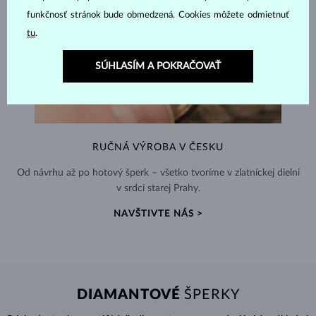
funkčnosť stránok bude obmedzená. Cookies môžete odmietnuť
tu
.
SÚHLASÍM A POKRAČOVAŤ
RUČNÁ VÝROBA V ČESKU
Od návrhu až po hotový šperk – všetko tvoríme v zlatníckej dielni
v srdci starej Prahy.
NAVŠTIVTE NÁS >
DIAMANTOVÉ
ŠPERKY