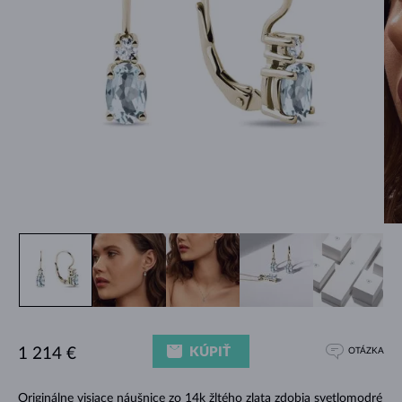
KÚPIŤ
1 214 €
OTÁZKA
Originálne visiace náušnice zo 14k žltého zlata zdobia svetlomodré