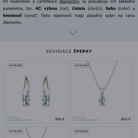
Pri hodnotení a certifikácii
diamantov
sa posudzujú ich základné
cut
clarity
color
parametre, tzv.
4C: výbrus
(
),
čistota
(
),
farba
(
) a
carat
hmotnosť
(
). Tieto vlastnosti majú zásadný vplyv na cenu
diamantu.
SÚVISIACE
ŠPERKY
NA SKLADE
NA SKLADE
ŽLTÉ ZLATO
ŽLTÉ ZLATO
996 €
866 €
AKVAMARÍN & DIAMANT
AKVAMARÍN & DIAMANT
NA SKLADE
NA SKLADE