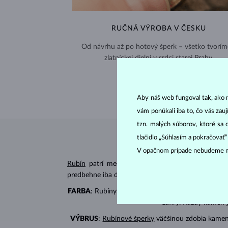
RUČNÁ VÝROBA V ČESKU
Od návrhu až po hotový šperk – všetko tvorím
zlatníckej dielni v srdci starej Prahy.
NAVŠTIVTE NÁS >
Aby náš web fungoval tak, ako m
vám ponúkali iba to, čo vás zau
tzn. malých súborov, ktoré sa 
tlačidlo „Súhlasím a pokračovať
V opačnom prípade nebudeme m
Rubín
patrí medzi
trojicu
najobľúbenejších fare
predbehne iba diamant, na Mohsovej stupnici má
h
FARBA
: Rubíny sa vyskytujú v odtieňoch na škále
zafíry. Každý kameň 
VÝBRUS
:
Rubínové šperky
väčšinou zdobia kamen