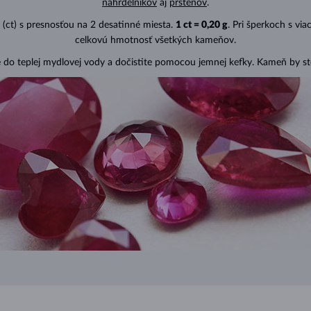
náhrdelníkov
aj
prsteňov
.
 (ct) s presnosťou na 2 desatinné miesta.
1 ct = 0,20 g
. Pri šperkoch s via
celkovú hmotnosť všetkých kameňov.
do teplej mydlovej vody a dočistite pomocou jemnej kefky. Kameň by ste