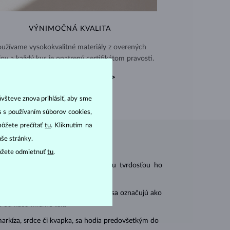
VÝNIMOČNÁ KVALITA
užívame vysokokvalitné materiály z overených
jov a každý kus je opatrený certifikátom pravosti.
CERTIFIKÁTY PRAVOSTI >
ávšteve znova prihlásiť, aby sme
as s používaním súborov cookies,
môžete prečítať
tu
. Kliknutím na
aše stránky.
ôžete odmietnuť
tu
.
 pri minimálnej starostlivosti. Svojou tvrdosťou ho
holubej krvi
. Svetloružové korundy sa označujú ako
od kusu mierne líšiť.
arkíza, srdce či kvapka, sa hodia predovšetkým do