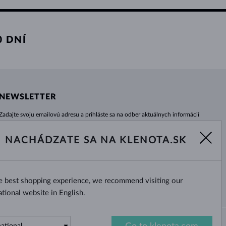
 DNÍ
NEWSLETTER
Zadajte svoju emailovú adresu a prihláste sa na odber aktuálnych informácií
z e-shopu klenota.sk.
Žiadna novinka, akcia či zľava Vám už neunikne!
NACHÁDZATE SA NA KLENOTA.SK
ODOBERAŤ
he best shopping experience, we recommend visiting our
Áno, chcem dostávať zaujímavé
novinky na e-mail.
ational website in English.