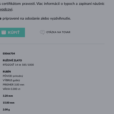
BIELE ZLATO
RUŽOVÉ ZLATO
BIELE ZLATO
s certifikátom pravosti. Viac informácií o typoch a zapínaní náušníc
evodcovi
.
e
pripravené na odoslanie alebo vyzdvihnutie.
KÚPIŤ
OTÁZKA
NA TOVAR
E0066704
RUŽOVÉ ZLATO
RÝDZOSŤ
14 kt 585/1000
RUBÍN
PÔVOD
prírodný
VÝBRUS
guľatý
PRIEMER
3.00 mm
VÁHA
0.300 ct
3.20 mm
15.00 mm
2.00 g