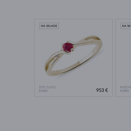
NA SKLADE
NA S
ŽLTÉ ZLATO
RUŽOVÉ
953 €
RUBÍN
RUBÍN