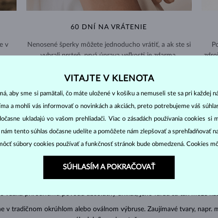
60 DNÍ NA VRÁTENIE
e v
Nenosené šperky môžete jednoducho vrátiť, a ak ste si
Po
vybrali prsteň, prvá úprava veľkosti je zdarma.
zdro
VRÁTENIE A VÝMENA >
VITAJTE V KLENOTA
á, aby sme si pamätali, čo máte uložené v košíku a nemuseli ste sa pri každej n
jíma a mohli vás informovať o novinkách a akciách, preto potrebujeme váš súhl
dočasne ukladajú vo vašom prehliadači. Viac o zásadách používania cookies si 
“ nám tento súhlas dočasne udelíte a pomôžete nám zlepšovať a sprehľadňovať n
RUBÍNOVÉ
ŠPERKY
ôcť súbory cookies používať a funkčnosť stránok bude obmedzená. Cookies m
bných drahokamov. Jedná sa o
korund
, ktorý si udržuje vysoký lesk aj
SÚHLASÍM A POKRAČOVAŤ
odnotu 9
.
od ružovej po sýto červenú
. Najcennejšie rubíny sú sýto červené –⁠
farba 
je vďaka prírodnému pôvodu absolútny unikát, jeho farba sa tak môže kus 
e v tradičnom okrúhlom alebo oválnom výbruse. Zaujímavé tvary, napr. m