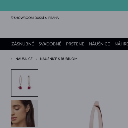
SHOWROOM DUŠNÍ 6, PRAHA
ZÁSNUBNÉ
SVADOBNÉ
PRSTENE
NÁUŠNICE
NÁHRD
NÁUŠNICE
NÁUŠNICE S RUBÍNOM
Zásnubné prstene
Svadobné obrúčky
Prstene
Náušnice
Náhrdelníky
Náramky
Perly
Šperky
Darčeky
Kolekcie KLENOTA