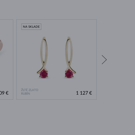
NA SKLADE
NA SKLADE
ŽLTÉ ZLATO
RUŽOVÉ ZLATO
09 €
1 127 €
RUBÍN
RUBÍN