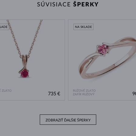
SÚVISIACE
ŠPERKY
KLADE
NA SKLADE
 ZLATO
RUŽOVÉ ZLATO
735 €
9
ZAFÍR RUŽOVÝ
ZOBRAZIŤ ĎALŠIE ŠPERKY