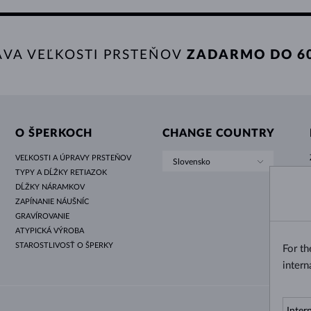
AVA VEĽKOSTI PRSTEŇOV
ZADARMO DO 60
O ŠPERKOCH
CHANGE COUNTRY
VEĽKOSTI A ÚPRAVY PRSTEŇOV
Slovensko
TYPY A DĹŽKY RETIAZOK
DĹŽKY NÁRAMKOV
ZAPÍNANIE NÁUŠNÍC
GRAVÍROVANIE
ATYPICKÁ VÝROBA
STAROSTLIVOSŤ O ŠPERKY
For t
intern