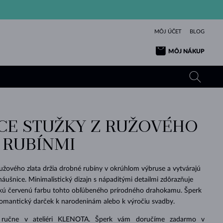
MÔJ ÚČET
BLOG
MÔJ NÁKUP
CE STUŽKY Z RUŽOVÉHO
ŽLTÉ ZLATO
TANZANITY
TURMALÍNY
ZAFÍRY
 RUBÍNMI
RUŽOVÉ ZLATO
TOPÁSY
VLTAVÍNY
SMARAGDY
TURMALÍNY
MINERÁLY
VLTAVÍNY
užového zlata držia drobné rubíny v okrúhlom výbruse a vytvárajú
VÝNIMOČNÝ
ELEGANCIA
NÁRAMKY
KOLEKCIE
PRÍVESKY
KRÁSOU
KRÁSNE
ŠPERKY
KRÁSU
LÁSKA
náušnice. Minimalistický dizajn s nápaditými detailmi zdôrazňuje
VLTAVÍNY
PERLOVÉ PRÍVESKY
MINERÁLY
ickú červenú farbu tohto obľúbeného prírodného drahokamu. Šperk
PRE BÁBÄTKÁ
BIELE ZLATO
SVADOBNÉ
 romantický darček k narodeninám alebo k výročiu svadby.
SVADOBNÉ
ŽLTÉ ZLATO
ŽLTÉ ZLATO
POZRIEŤ
POZRIEŤ
POZRIEŤ
POZRIEŤ
POZRIEŤ
POZRIEŤ
POZRIEŤ
POZRIEŤ
POZRIEŤ
POZRIEŤ
 ručne v ateliéri KLENOTA. Šperk vám doručíme zadarmo v