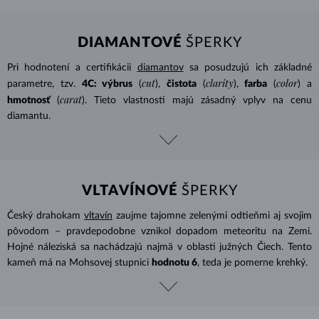
DIAMANTOVÉ
ŠPERKY
Pri hodnotení a certifikácii
diamantov
sa posudzujú ich základné
cut
clarity
color
parametre, tzv.
4C: výbrus
(
),
čistota
(
),
farba
(
) a
carat
hmotnosť
(
). Tieto vlastnosti majú zásadný vplyv na cenu
diamantu.
VLTAVÍNOVÉ
ŠPERKY
Český drahokam
vltavín
zaujme tajomne zelenými odtieňmi aj svojim
pôvodom – pravdepodobne vznikol dopadom meteoritu na Zemi.
Hojné náleziská sa nachádzajú najmä v oblasti južných Čiech. Tento
kameň má na Mohsovej stupnici
hodnotu 6
, teda je pomerne krehký.