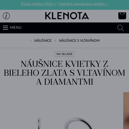
Ručná výroba z Prahy >
|
Darček k zásnubnému prsteňu >
MENU
NÁUŠNICE
NÁUŠNICE S VLTAVÍNOM
NA SKLADE
NÁUŠNICE KVIETKY Z
BIELEHO ZLATA S VLTAVÍNOM
A DIAMANTMI