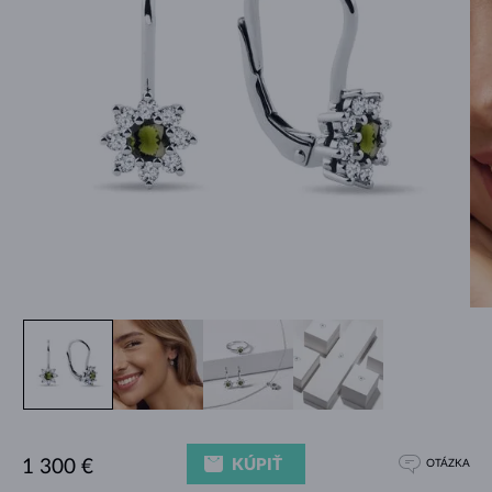
KÚPIŤ
1 300 €
OTÁZKA