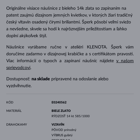
Originálne visiace náušnice z bieleho 14k zlata so zapínaním na
patent zaujmú dizajnom jemných kvietkov, v ktorých žiari tradičný
český vltavín osadený čírymi briliantmi. Šperk pôsobí veľmi sviežo
a nevšedne, skvele sa hodí k najrôznejším príležitostiam a ľahko
doplní akýkoľvek štýl.
Náušnice vyrábame ručne v ateliéri KLENOTA. Šperk vám
doručíme zadarmo v dizajnovej krabičke a s certifikátom pravosti.
Viac informácií o typoch a zapínaní náušníc nájdete
v našom
sprievodcovi
.
Dostupnosť:
na sklade
pripravené na odoslanie alebo
vyzdvihnutie.
KÓD
E0240562
MATERIÁL
BIELE ZLATO
RÝDZOSŤ
14 kt 585/1000
DRAHOKAMY
VLTAVÍN
PÔVOD
prírodný
VÝBRUS
guľatý