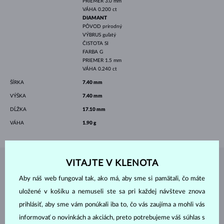
PRIEMER
3.0 mm
VÁHA
0.200 ct
DIAMANT
PÔVOD
prírodný
VÝBRUS
guľatý
ČISTOTA
SI
FARBA
G
PRIEMER
1.5 mm
VÁHA
0.240 ct
ŠÍRKA
7.40 mm
VÝŠKA
7.40 mm
DĹŽKA
17.10 mm
VÁHA
1.90 g
VITAJTE V KLENOTA
ŠPERKY Z
ATELIÉRU KLENOTA
Aby náš web fungoval tak, ako má, aby sme si pamätali, čo máte
uložené v košíku a nemuseli ste sa pri každej návšteve znova
prihlásiť, aby sme vám ponúkali iba to, čo vás zaujíma a mohli vás
informovať o novinkách a akciách, preto potrebujeme váš súhlas s