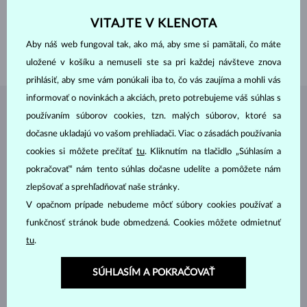
PRIEMER
3.0 mm
VÁHA
0.200 ct
VITAJTE V KLENOTA
DĹŽKA
115.00 mm
Aby náš web fungoval tak, ako má, aby sme si pamätali, čo máte
VÁHA
0.80 g
uložené v košíku a nemuseli ste sa pri každej návšteve znova
prihlásiť, aby sme vám ponúkali iba to, čo vás zaujíma a mohli vás
informovať o novinkách a akciách, preto potrebujeme váš súhlas s
ŠPERKY Z
ATELIÉRU KLENOTA
používaním súborov cookies, tzn. malých súborov, ktoré sa
dočasne ukladajú vo vašom prehliadači. Viac o zásadách používania
cookies si môžete prečítať
tu
. Kliknutím na tlačidlo „Súhlasím a
pokračovať“ nám tento súhlas dočasne udelíte a pomôžete nám
zlepšovať a sprehľadňovať naše stránky.
V opačnom prípade nebudeme môcť súbory cookies používať a
funkčnosť stránok bude obmedzená. Cookies môžete odmietnuť
tu
.
SÚHLASÍM A POKRAČOVAŤ