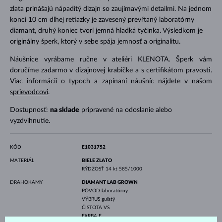
zlata prinášajú nápaditý dizajn so zaujímavými detailmi. Na jednom
konci 10 cm dlhej retiazky je zavesený prevŕtaný laboratórny
diamant, druhý koniec tvorí jemná hladká tyčinka. Výsledkom je
originálny šperk, ktorý v sebe spája jemnosť a originalitu.
Náušnice vyrábame ručne v ateliéri KLENOTA. Šperk vám
doručíme zadarmo v dizajnovej krabičke a s certifikátom pravosti.
Viac informácií o typoch a zapínaní náušníc nájdete
v našom
sprievodcovi
.
Dostupnosť:
na sklade
pripravené na odoslanie alebo
vyzdvihnutie.
KÓD
E1031752
MATERIÁL
BIELE ZLATO
RÝDZOSŤ
14 kt 585/1000
DRAHOKAMY
DIAMANT LAB GROWN
PÔVOD
laboratórny
VÝBRUS
guľatý
ČISTOTA
VS
FARBA
F