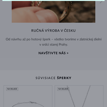
RUČNÁ VÝROBA V ČESKU
Od návrhu až po hotový šperk – všetko tvoríme v zlatníckej dielni
v srdci starej Prahy.
NAVŠTIVTE NÁS >
SÚVISIACE
ŠPERKY
NA SKLADE
NA SKLADE