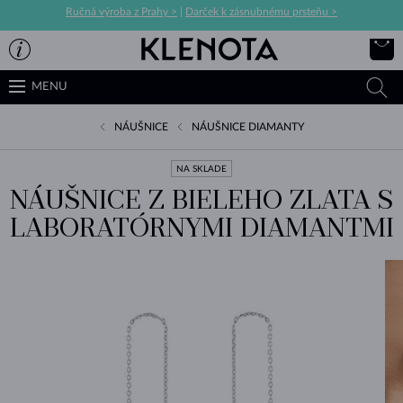
Ručná výroba z Prahy >
|
Darček k zásnubnému prsteňu >
MENU
NÁUŠNICE
NÁUŠNICE DIAMANTY
NA SKLADE
NÁUŠNICE Z BIELEHO ZLATA S
LABORATÓRNYMI DIAMANTMI