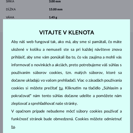
ŠÍRKA
3.00 mm
DĹŽKA
15.00 mm
VÁHA
1.45 g
VITAJTE V KLENOTA
Aby náš web fungoval tak, ako má, aby sme si pamätali, čo máte
ŠPERKY Z
ATELIÉRU KLENOTA
uložené v košíku a nemuseli ste sa pri každej návšteve znova
prihlásiť, aby sme vám ponúkali iba to, čo vás zaujíma a mohli vás
informovať o novinkách a akciách, preto potrebujeme váš súhlas s
používaním súborov cookies, tzn. malých súborov, ktoré sa
dočasne ukladajú vo vašom prehliadači. Viac o zásadách používania
cookies si môžete prečítať
tu
. Kliknutím na tlačidlo „Súhlasím a
pokračovať“ nám tento súhlas dočasne udelíte a pomôžete nám
zlepšovať a sprehľadňovať naše stránky.
V opačnom prípade nebudeme môcť súbory cookies používať a
funkčnosť stránok bude obmedzená. Cookies môžete odmietnuť
tu
.