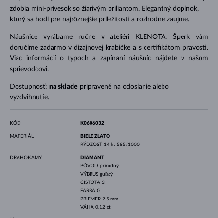
zdobia mini-prívesok so žiarivým briliantom. Elegantný doplnok,
ktorý sa hodí pre najrôznejšie príležitosti a rozhodne zaujme.
Náušnice vyrábame ručne v ateliéri KLENOTA. Šperk vám
doručíme zadarmo v dizajnovej krabičke a s certifikátom pravosti.
Viac informácií o typoch a zapínaní náušníc nájdete
v našom
sprievodcovi
.
Dostupnosť:
na sklade
pripravené na odoslanie alebo
vyzdvihnutie.
KÓD
K0606032
MATERIÁL
BIELE ZLATO
RÝDZOSŤ
14 kt 585/1000
DRAHOKAMY
DIAMANT
PÔVOD
prírodný
VÝBRUS
guľatý
ČISTOTA
SI
FARBA
G
PRIEMER
2.5 mm
VÁHA
0.12 ct