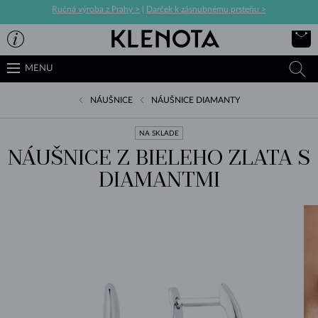
Ručná výroba z Prahy >
|
Darček k zásnubnému prsteňu >
MENU
NÁUŠNICE
NÁUŠNICE DIAMANTY
NA SKLADE
NÁUŠNICE Z BIELEHO ZLATA S
DIAMANTMI