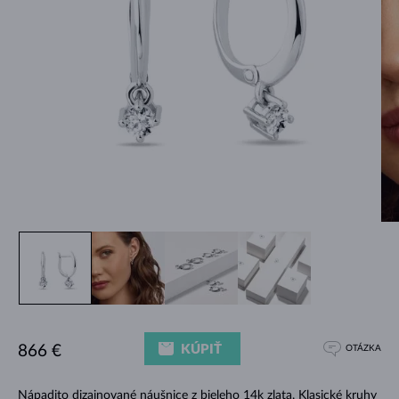
KÚPIŤ
866 €
OTÁZKA
Nápadito dizajnované náušnice z bieleho 14k zlata. Klasické kruhy