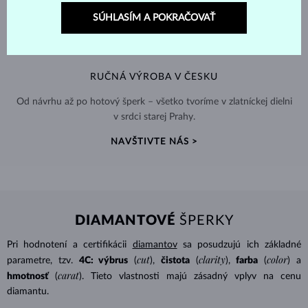
SÚHLASÍM A POKRAČOVAŤ
RUČNÁ VÝROBA V ČESKU
Od návrhu až po hotový šperk – všetko tvoríme v zlatníckej dielni
v srdci starej Prahy.
NAVŠTIVTE NÁS >
DIAMANTOVÉ
ŠPERKY
Pri hodnotení a certifikácii
diamantov
sa posudzujú ich základné
cut
clarity
color
parametre, tzv.
4C: výbrus
(
),
čistota
(
),
farba
(
) a
carat
hmotnosť
(
). Tieto vlastnosti majú zásadný vplyv na cenu
diamantu.