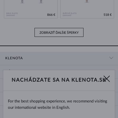
BIELE ZLATO
RUŽOVÉ ZLATO
866 €
518 €
DIAMANT
DIAMANT
ZOBRAZIŤ ĎALŠIE ŠPERKY
KLENOTA
KONTAKTNÉ ÚDAJE
NÁKUP
SHOWROOM
NACHÁDZATE SA NA KLENOTA.SK
DODANIE A PLATBA ZA TOVAR
O NÁS
O ŠPERKOCH
VRÁTENIE A VÝMENA
PRE MÉDIÁ
VEĽKOSTI A ÚPRAVY PRSTEŇOV
REKLAMÁCIA
BLOG
CHANGE COUNTRY
For the best shopping experience, we recommend visiting
TYPY A DĹŽKY RETIAZOK
VÝBER SVADOBNÝCH OBRÚČOK
our international website in English.
DĹŽKY NÁRAMKOV
CERTIFIKÁTY PRAVOSTI
Slovensko
NEWSLETTER
ZAPÍNANIE NÁUŠNÍC
OBCHODNÉ PODMIENKY