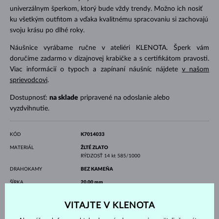
univerzálnym šperkom, ktorý bude vždy trendy. Možno ich nosiť
ku všetkým outfitom a vďaka kvalitnému spracovaniu si zachovajú
svoju krásu po dlhé roky.
Náušnice vyrábame ručne v ateliéri KLENOTA. Šperk vám
doručíme zadarmo v dizajnovej krabičke a s certifikátom pravosti.
Viac informácií o typoch a zapínaní náušníc nájdete
v našom
sprievodcovi
.
Dostupnosť:
na sklade
pripravené na odoslanie alebo
vyzdvihnutie.
KÓD
K7014033
MATERIÁL
ŽLTÉ ZLATO
RÝDZOSŤ
14 kt 585/1000
DRAHOKAMY
BEZ KAMEŇA
ŠÍRKA
20.00 mm
VÁHA
0.9 g
VITAJTE V KLENOTA