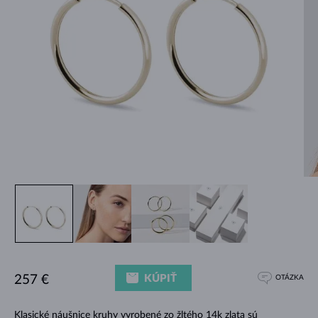
KÚPIŤ
257 €
OTÁZKA
Klasické náušnice kruhy vyrobené zo žltého 14k zlata sú