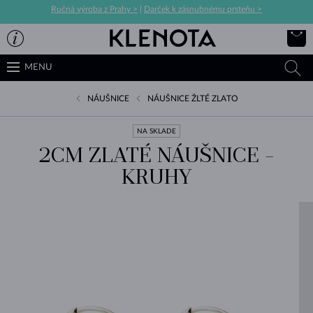
Ručná výroba z Prahy >
|
Darček k zásnubnému prsteňu >
MENU
NÁUŠNICE
NÁUŠNICE ŽLTÉ ZLATO
NA SKLADE
2CM ZLATÉ NÁUŠNICE -
KRUHY