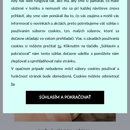
Aby náš web fungoval tak, ako má, aby sme si pamätali, čo máte
uložené v košíku a nemuseli ste sa pri každej návšteve znova
ŠPERKY Z
ATELIÉRU KLENOTA
prihlásiť, aby sme vám ponúkali iba to, čo vás zaujíma a mohli vás
informovať o novinkách a akciách, preto potrebujeme váš súhlas s
používaním súborov cookies, tzn. malých súborov, ktoré sa
dočasne ukladajú vo vašom prehliadači. Viac o zásadách používania
cookies si môžete prečítať
tu
. Kliknutím na tlačidlo „Súhlasím a
pokračovať“ nám tento súhlas dočasne udelíte a pomôžete nám
zlepšovať a sprehľadňovať naše stránky.
V opačnom prípade nebudeme môcť súbory cookies používať a
funkčnosť stránok bude obmedzená. Cookies môžete odmietnuť
tu
.
SÚHLASÍM A POKRAČOVAŤ