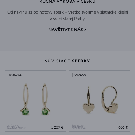
RUČNÁ VÝROBA V ČESKU
Od návrhu až po hotový šperk – všetko tvoríme v zlatníckej dielni
v srdci starej Prahy.
NAVŠTIVTE NÁS >
SÚVISIACE
ŠPERKY
NA SKLADE
NA SKLADE
ŽLTÉ ZLATO
ŽLTÉ ZLATO
1 257 €
605 €
DIAMANT ZELENÝ
BEZ KAMEŇA