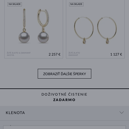
NA SKLADE
NA SKLADE
ŽLTÉ ZLATO & DIAMANT
ŽLTÉ ZLATO
2 257 €
1 127 €
AKOYA
DIAMANT
ZOBRAZIŤ ĎALŠIE ŠPERKY
DOŽIVOTNÉ ČISTENIE
ZADARMO
KLENOTA
KONTAKTNÉ ÚDAJE
NÁKUP