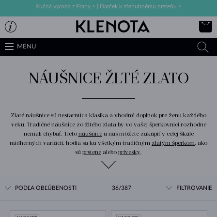
Ručná výroba z Prahy >
|
Darček k zásnubnému prsteňu >
MENU
NÁUŠNICE ŽLTÉ ZLATO
Zlaté náušnice sú nestarnúca klasika a vhodný doplnok pre ženu každého
veku. Tradičné náušnice zo žltého zlata by vo vašej šperkovnici rozhodne
nemali chýbať. Tieto
náušnice
u nás môžete zakúpiť v celej škále
nádherných variácií, hodia sa ku všetkým tradičným
zlatým šperkom
, ako
sú
prstene
alebo
prívesky
.
PODĽA OBĽÚBENOSTI
36/387
FILTROVANIE