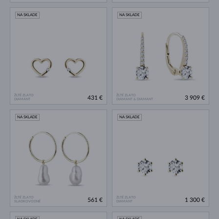
NA SKLADE
NA SKLADE
ŽLTÉ ZLATO
ŽLTÉ ZLATO
431 €
3 909 €
DIAMANT
DIAMANT & DIAMANT
NA SKLADE
NA SKLADE
ŽLTÉ ZLATO
ŽLTÉ ZLATO
561 €
1 300 €
SLADKOVODNÉ
DIAMANT