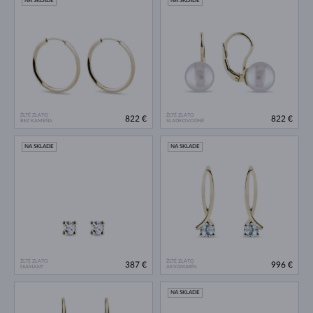
NA SKLADE
NA SKLADE
ŽLTÉ ZLATO
ŽLTÉ ZLATO
822 €
822 €
BEZ KAMEŇA
SLADKOVODNÉ
NA SKLADE
NA SKLADE
ŽLTÉ ZLATO
ŽLTÉ ZLATO
387 €
996 €
DIAMANT
AKVAMARÍN
NA SKLADE