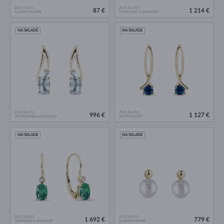
ŽLTÉ ZLATO
ŽLTÉ ZLATO
87 €
1 214 €
SLADKOVODNÉ
MORGANIT & DIAMANT
NA SKLADE
NA SKLADE
ŽLTÉ ZLATO
ŽLTÉ ZLATO
996 €
1 127 €
AKVAMARÍN & DIAMANT
ZAFÍR MODRÝ
NA SKLADE
NA SKLADE
ŽLTÉ ZLATO
ŽLTÉ ZLATO
1 692 €
779 €
SMARAGD & DIAMANT
SLADKOVODNÉ