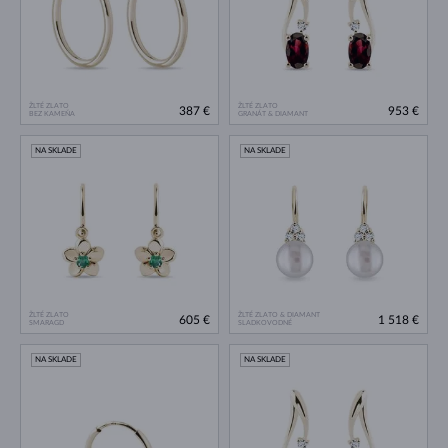
ŽLTÉ ZLATO
ŽLTÉ ZLATO
387 €
953 €
BEZ KAMEŇA
GRANÁT & DIAMANT
NA SKLADE
NA SKLADE
ŽLTÉ ZLATO
ŽLTÉ ZLATO & DIAMANT
605 €
1 518 €
SMARAGD
SLADKOVODNÉ
NA SKLADE
NA SKLADE