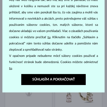
Aby náš web fungoval tak, ako má, aby sme si pamätali, čo máte
uložené v košíku a nemuseli ste sa pri každej návšteve znova
ŽLTÉ ZLATO
ŽLTÉ ZLATO
561 €
996 €
prihlásiť, aby sme vám ponúkali iba to, čo vás zaujíma a mohli vás
SLADKOVODNÉ
DIAMANT
informovať o novinkách a akciách, preto potrebujeme váš súhlas s
NA SKLADE
NA SKLADE
používaním súborov cookies, tzn. malých súborov, ktoré sa
dočasne ukladajú vo vašom prehliadači. Viac o zásadách používania
cookies si môžete prečítať
tu
. Kliknutím na tlačidlo „Súhlasím a
pokračovať“ nám tento súhlas dočasne udelíte a pomôžete nám
zlepšovať a sprehľadňovať naše stránky.
V opačnom prípade nebudeme môcť súbory cookies používať a
ŽLTÉ ZLATO
ŽLTÉ ZLATO
866 €
518 €
funkčnosť stránok bude obmedzená. Cookies môžete odmietnuť
DIAMANT
DIAMANT
tu
.
NA SKLADE
NA SKLADE
SÚHLASÍM A POKRAČOVAŤ