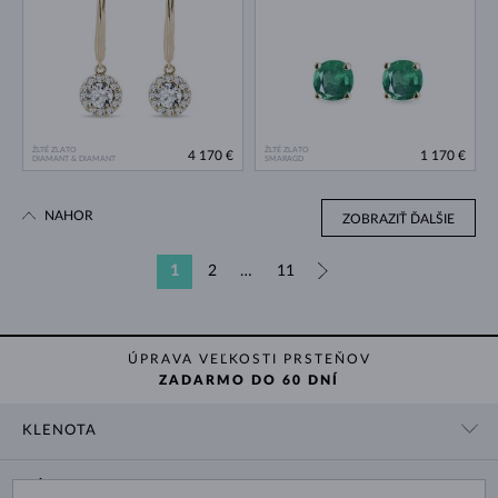
ŽLTÉ ZLATO
ŽLTÉ ZLATO
4 170 €
1 170 €
DIAMANT & DIAMANT
SMARAGD
NAHOR
ZOBRAZIŤ ĎALŠIE
1
2
…
11
»
ÚPRAVA VEĽKOSTI PRSTEŇOV
ZADARMO DO 60 DNÍ
KLENOTA
KONTAKTNÉ ÚDAJE
NÁKUP