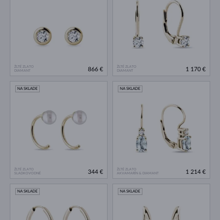
ŽLTÉ ZLATO
ŽLTÉ ZLATO
866 €
1 170 €
DIAMANT
DIAMANT
NA SKLADE
NA SKLADE
ŽLTÉ ZLATO
ŽLTÉ ZLATO
344 €
1 214 €
SLADKOVODNÉ
AKVAMARÍN & DIAMANT
NA SKLADE
NA SKLADE