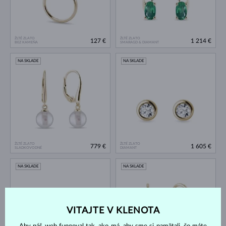
ŽLTÉ ZLATO
ŽLTÉ ZLATO
127 €
1 214 €
BEZ KAMEŇA
SMARAGD & DIAMANT
NA SKLADE
NA SKLADE
ŽLTÉ ZLATO
ŽLTÉ ZLATO
779 €
1 605 €
SLADKOVODNÉ
DIAMANT
NA SKLADE
NA SKLADE
VITAJTE V KLENOTA