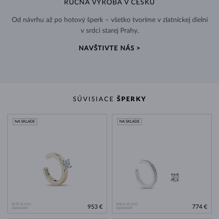
RUČNÁ VÝROBA V ČESKU
Od návrhu až po hotový šperk – všetko tvoríme v zlatníckej dielni
v srdci starej Prahy.
NAVŠTIVTE NÁS >
SÚVISIACE
ŠPERKY
NA SKLADE
NA SKLADE
ŽLTÉ ZLATO
BIELE ZLATO
953 €
774 €
DIAMANT
DIAMANT