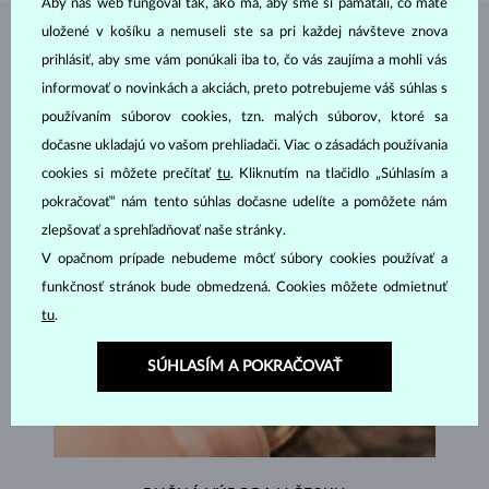
Aby náš web fungoval tak, ako má, aby sme si pamätali, čo máte
uložené v košíku a nemuseli ste sa pri každej návšteve znova
ŠPERKY Z
ATELIÉRU KLENOTA
prihlásiť, aby sme vám ponúkali iba to, čo vás zaujíma a mohli vás
informovať o novinkách a akciách, preto potrebujeme váš súhlas s
používaním súborov cookies, tzn. malých súborov, ktoré sa
dočasne ukladajú vo vašom prehliadači. Viac o zásadách používania
cookies si môžete prečítať
tu
. Kliknutím na tlačidlo „Súhlasím a
pokračovať“ nám tento súhlas dočasne udelíte a pomôžete nám
zlepšovať a sprehľadňovať naše stránky.
V opačnom prípade nebudeme môcť súbory cookies používať a
funkčnosť stránok bude obmedzená. Cookies môžete odmietnuť
tu
.
SÚHLASÍM A POKRAČOVAŤ