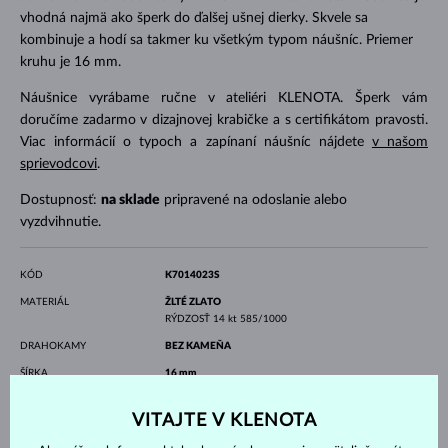
vhodná najmä ako šperk do ďalšej ušnej dierky. Skvele sa
kombinuje a hodí sa takmer ku všetkým typom náušníc. Priemer
kruhu je 16 mm.
Náušnice vyrábame ručne v ateliéri KLENOTA. Šperk vám
doručíme zadarmo v dizajnovej krabičke a s certifikátom pravosti.
Viac informácií o typoch a zapínaní náušníc nájdete
v našom
sprievodcovi
.
Dostupnosť:
na sklade
pripravené na odoslanie alebo
vyzdvihnutie.
KÓD
K7014023S
MATERIÁL
ŽLTÉ ZLATO
RÝDZOSŤ
14 kt 585/1000
DRAHOKAMY
BEZ KAMEŇA
ŠÍRKA
16 mm
VÁHA
0.35 g
VITAJTE V KLENOTA