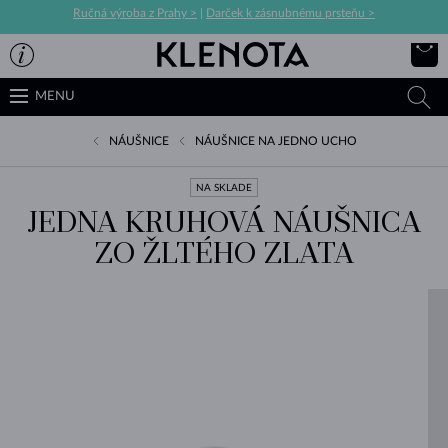
Ručná výroba z Prahy >
|
Darček k zásnubnému prsteňu >
MENU
NÁUŠNICE
NÁUŠNICE NA JEDNO UCHO
NA SKLADE
JEDNA KRUHOVÁ NÁUŠNICA
ZO ŽLTÉHO ZLATA