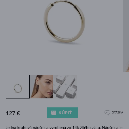
KÚPIŤ
127 €
OTÁZKA
Jedna kruhová náušnica vyrobená zo 14k žltého zlata. Náušnica je