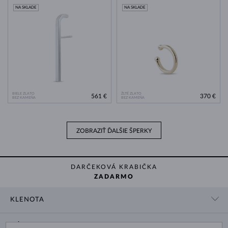
NA SKLADE
NA SKLADE
BIELE ZLATO
ŽLTÉ ZLATO
561 €
370 €
BEZ KAMEŇA
BEZ KAMEŇA
ZOBRAZIŤ ĎALŠIE ŠPERKY
DARČEKOVÁ KRABIČKA
ZADARMO
KLENOTA
KONTAKTNÉ ÚDAJE
NÁKUP