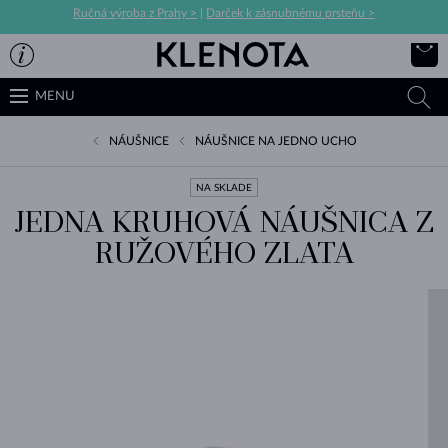
Ručná výroba z Prahy >
|
Darček k zásnubnému prsteňu >
MENU
NÁUŠNICE
NÁUŠNICE NA JEDNO UCHO
NA SKLADE
JEDNA KRUHOVÁ NÁUŠNICA Z
RUŽOVÉHO ZLATA