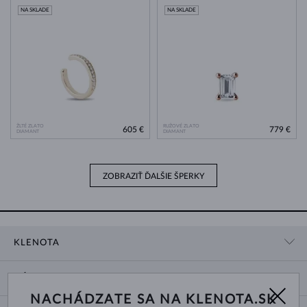
NA SKLADE
NA SKLADE
ŽLTÉ ZLATO
RUŽOVÉ ZLATO
605 €
779 €
DIAMANT
DIAMANT
ZOBRAZIŤ ĎALŠIE ŠPERKY
KLENOTA
KONTAKTNÉ ÚDAJE
NÁKUP
SHOWROOM
NACHÁDZATE SA NA KLENOTA.SK
DODANIE A PLATBA ZA TOVAR
O NÁS