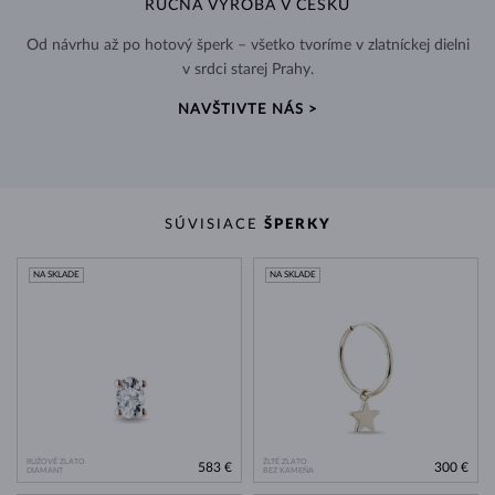
RUČNÁ VÝROBA V ČESKU
Od návrhu až po hotový šperk – všetko tvoríme v zlatníckej dielni
v srdci starej Prahy.
NAVŠTIVTE NÁS >
SÚVISIACE
ŠPERKY
NA SKLADE
NA SKLADE
RUŽOVÉ ZLATO
ŽLTÉ ZLATO
583 €
300 €
DIAMANT
BEZ KAMEŇA