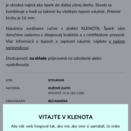
je vhodná najmä ako šperk do ďalšej ušnej dierky. Skvele sa
kombinuje a hodí sa takmer ku všetkým typom náušníc. Priemer
kruhu je 16 mm.
Náušnice vyrábame ručne v ateliéri KLENOTA. Šperk vám
doručíme zadarmo v dizajnovej krabičke a s certifikátom pravosti.
Viac informácií o typoch a zapínaní náušníc nájdete
v našom
sprievodcovi
.
Dostupnosť:
na sklade
pripravené na odoslanie alebo
vyzdvihnutie.
KÓD
K7014024S
MATERIÁL
RUŽOVÉ ZLATO
RÝDZOSŤ
14 kt 585/1000
DRAHOKAMY
BEZ KAMEŇA
ŠÍRKA
16 mm
VITAJTE V KLENOTA
VÁHA
0.3 g
Aby náš web fungoval tak, ako má, aby sme si pamätali, čo máte