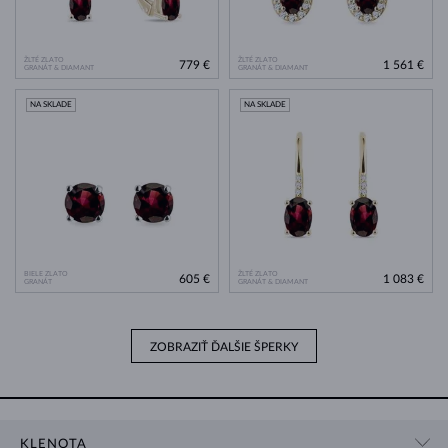
ŽLTÉ ZLATO
ŽLTÉ ZLATO
779 €
1 561 €
GRANÁT & DIAMANT
GRANÁT & DIAMANT
NA SKLADE
NA SKLADE
BIELE ZLATO
ŽLTÉ ZLATO
605 €
1 083 €
GRANÁT
GRANÁT & DIAMANT
ZOBRAZIŤ ĎALŠIE ŠPERKY
KLENOTA