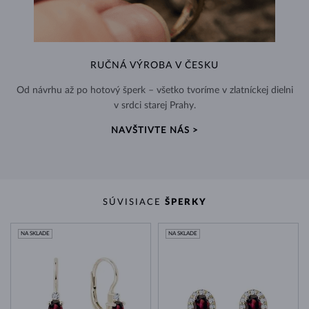
RUČNÁ VÝROBA V ČESKU
Od návrhu až po hotový šperk – všetko tvoríme v zlatníckej dielni
v srdci starej Prahy.
NAVŠTIVTE NÁS >
SÚVISIACE
ŠPERKY
NA SKLADE
NA SKLADE