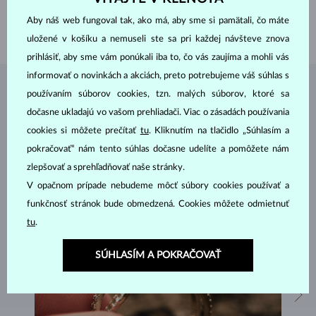
VÝŠKA
13.5 mm
Aby náš web fungoval tak, ako má, aby sme si pamätali, čo máte
VÁHA
1.60 g
uložené v košíku a nemuseli ste sa pri každej návšteve znova
prihlásiť, aby sme vám ponúkali iba to, čo vás zaujíma a mohli vás
informovať o novinkách a akciách, preto potrebujeme váš súhlas s
ŠPERKY Z
ATELIÉRU KLENOTA
používaním súborov cookies, tzn. malých súborov, ktoré sa
dočasne ukladajú vo vašom prehliadači. Viac o zásadách používania
cookies si môžete prečítať
tu
. Kliknutím na tlačidlo „Súhlasím a
pokračovať“ nám tento súhlas dočasne udelíte a pomôžete nám
zlepšovať a sprehľadňovať naše stránky.
V opačnom prípade nebudeme môcť súbory cookies používať a
funkčnosť stránok bude obmedzená. Cookies môžete odmietnuť
tu
.
SÚHLASÍM A POKRAČOVAŤ