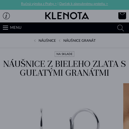
Ručná výroba z Prahy >
|
Darček k zásnubnému prsteňu >
MENU
NÁUŠNICE
NÁUŠNICE GRANÁT
NA SKLADE
NÁUŠNICE Z BIELEHO ZLATA S
GUĽATÝMI GRANÁTMI