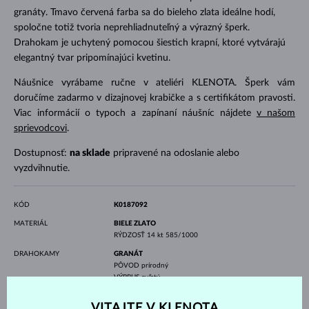
granáty. Tmavo červená farba sa do bieleho zlata ideálne hodí,
spoločne totiž tvoria neprehliadnuteľný a výrazný šperk.
Drahokam je uchytený pomocou šiestich krapní, ktoré vytvárajú
elegantný tvar pripomínajúci kvetinu.
Náušnice vyrábame ručne v ateliéri KLENOTA. Šperk vám
doručíme zadarmo v dizajnovej krabičke a s certifikátom pravosti.
Viac informácií o typoch a zapínaní náušníc nájdete
v našom
sprievodcovi
.
Dostupnosť:
na sklade
pripravené na odoslanie alebo
vyzdvihnutie.
KÓD
K0187092
MATERIÁL
BIELE ZLATO
RÝDZOSŤ
14 kt 585/1000
DRAHOKAMY
GRANÁT
PÔVOD
prírodný
VÝBRUS
guľatý
PRIEMER
5.0 mm
VÁHA
1.400 ct
VITAJTE V KLENOTA