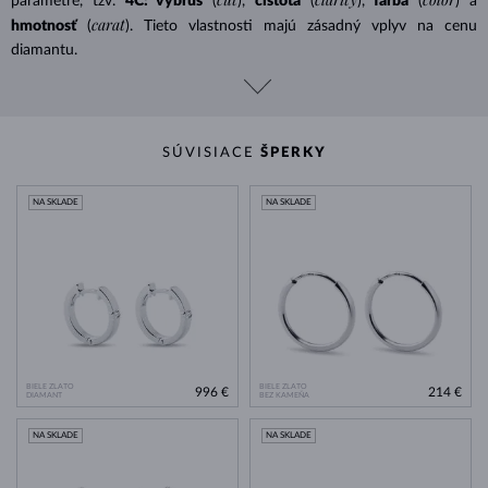
parametre, tzv.
4C: výbrus
(
),
čistota
(
),
farba
(
) a
carat
hmotnosť
(
). Tieto vlastnosti majú zásadný vplyv na cenu
diamantu.
SÚVISIACE
ŠPERKY
NA SKLADE
NA SKLADE
BIELE ZLATO
BIELE ZLATO
996 €
214 €
DIAMANT
BEZ KAMEŇA
NA SKLADE
NA SKLADE