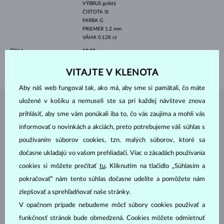
VÝBRUS
guľatý
ČISTOTA
SI
FARBA
G
PRIEMER
1.2 mm
VÁHA
0.128 ct
ŠÍRKA
10.00 mm
VÁHA
1.10 g
VITAJTE V KLENOTA
Aby náš web fungoval tak, ako má, aby sme si pamätali, čo máte
uložené v košíku a nemuseli ste sa pri každej návšteve znova
ŠPERKY Z
ATELIÉRU KLENOTA
prihlásiť, aby sme vám ponúkali iba to, čo vás zaujíma a mohli vás
informovať o novinkách a akciách, preto potrebujeme váš súhlas s
používaním súborov cookies, tzn. malých súborov, ktoré sa
dočasne ukladajú vo vašom prehliadači. Viac o zásadách používania
cookies si môžete prečítať
tu
. Kliknutím na tlačidlo „Súhlasím a
pokračovať“ nám tento súhlas dočasne udelíte a pomôžete nám
zlepšovať a sprehľadňovať naše stránky.
V opačnom prípade nebudeme môcť súbory cookies používať a
funkčnosť stránok bude obmedzená. Cookies môžete odmietnuť