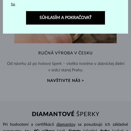
tu
.
SÚHLASÍM A POKRAČOVAŤ
RUČNÁ VÝROBA V ČESKU
Od návrhu až po hotový šperk – všetko tvoríme v zlatníckej dielni
v srdci starej Prahy.
NAVŠTIVTE NÁS >
DIAMANTOVÉ
ŠPERKY
Pri hodnotení a certifikácii
diamantov
sa posudzujú ich základné
cut
clarity
color