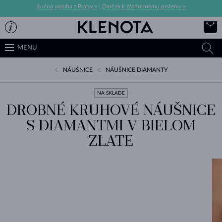
Ručná výroba z Prahy >
|
Darček k zásnubnému prsteňu >
MENU
NÁUŠNICE
NÁUŠNICE DIAMANTY
NA SKLADE
DROBNÉ KRUHOVÉ NÁUŠNICE
S DIAMANTMI V BIELOM
ZLATE