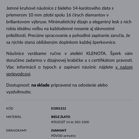
Jemné kruhové náušnice z bieleho 14-karátového zlata s
priemerom 10 mm zdobí spolu 16 čírych diamantov v
briliantovom výbruse. Minimalistický dizajn a elegantný lesk z nich
robia ideálnu voľbu na každodenné nosenie aj slávnostné
príležitosti. Precízne spracovanie a pohodlné zapínanie zaručia, že
sa rýchlo stanú obľúbeným doplnkom každej šperkovnice.
Náušnice vyrábame ručne v ateliéri KLENOTA. Šperk vám
doručíme zadarmo v dizajnovej krabičke a s certifikátom pravosti.
Viac informácií o typoch a zapínaní náušníc nájdete
v našom
sprievodcovi
.
Dostupnosť:
na sklade
pripravené na odoslanie alebo
vyzdvihnutie.
KÓD
E1001212
MATERIÁL
BIELE ZLATO
RÝDZOSŤ
14 kt 585/1000
DRAHOKAMY
DIAMANT
PÔVOD
prírodný