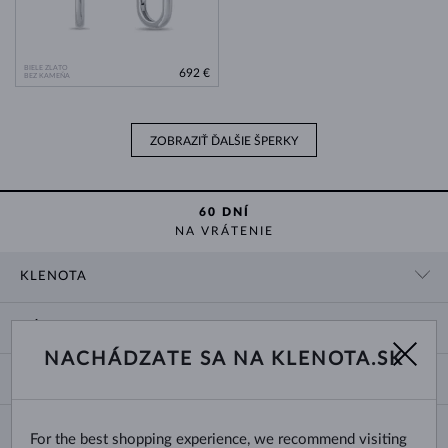
BIELE ZLATO
692 €
BEZ KAMEŇA
ZOBRAZIŤ ĎALŠIE ŠPERKY
60 DNÍ
NA VRÁTENIE
KLENOTA
KONTAKTNÉ ÚDAJE
NÁKUP
SHOWROOM
NACHÁDZATE SA NA KLENOTA.SK
DODANIE A PLATBA ZA TOVAR
O NÁS
O ŠPERKOCH
VRÁTENIE A VÝMENA
PRE MÉDIÁ
VEĽKOSTI A ÚPRAVY PRSTEŇOV
REKLAMÁCIA
BLOG
CHANGE COUNTRY
For the best shopping experience, we recommend visiting
TYPY A DĹŽKY RETIAZOK
VÝBER SVADOBNÝCH OBRÚČOK