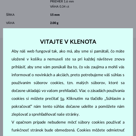
PRIEMER
1.6 mm
VÁHA
0.34 ct
ŠÍRKA
15 mm
VÁHA
2.00 g
VITAJTE V KLENOTA
ŠPERKY Z
ATELIÉRU KLENOTA
Aby náš web fungoval tak, ako má, aby sme si pamätali, čo máte
uložené v košíku a nemuseli ste sa pri každej návšteve znova
prihlásiť, aby sme vám ponúkali iba to, čo vás zaujíma a mohli vás
informovať o novinkách a akciách, preto potrebujeme váš súhlas s
používaním súborov cookies, tzn. malých súborov, ktoré sa
dočasne ukladajú vo vašom prehliadači. Viac o zásadách používania
cookies si môžete prečítať
tu
. Kliknutím na tlačidlo „Súhlasím a
pokračovať“ nám tento súhlas dočasne udelíte a pomôžete nám
zlepšovať a sprehľadňovať naše stránky.
V opačnom prípade nebudeme môcť súbory cookies používať a
funkčnosť stránok bude obmedzená. Cookies môžete odmietnuť