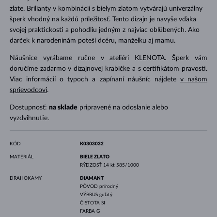
zlate. Brilianty v kombinácii s bielym zlatom vytvárajú univerzálny
šperk vhodný na každú príležitosť. Tento dizajn je navyše vďaka
svojej praktickosti a pohodliu jedným z najviac obľúbených. Ako
darček k narodeninám poteší dcéru, manželku aj mamu.
Náušnice vyrábame ručne v ateliéri KLENOTA. Šperk vám
doručíme zadarmo v dizajnovej krabičke a s certifikátom pravosti.
Viac informácií o typoch a zapínaní náušníc nájdete
v našom
sprievodcovi
.
Dostupnosť:
na sklade
pripravené na odoslanie alebo
vyzdvihnutie.
KÓD
K0303032
MATERIÁL
BIELE ZLATO
RÝDZOSŤ
14 kt 585/1000
DRAHOKAMY
DIAMANT
PÔVOD
prírodný
VÝBRUS
guľatý
ČISTOTA
SI
FARBA
G