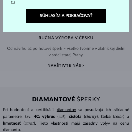
tu
.
SÚHLASÍM A POKRAČOVAŤ
RUČNÁ VÝROBA V ČESKU
Od návrhu až po hotový šperk – všetko tvoríme v zlatníckej dielni
v srdci starej Prahy.
NAVŠTIVTE NÁS >
DIAMANTOVÉ
ŠPERKY
Pri hodnotení a certifikácii
diamantov
sa posudzujú ich základné
cut
clarity
color
parametre, tzv.
4C: výbrus
(
),
čistota
(
),
farba
(
) a
carat
hmotnosť
(
). Tieto vlastnosti majú zásadný vplyv na cenu
diamantu.