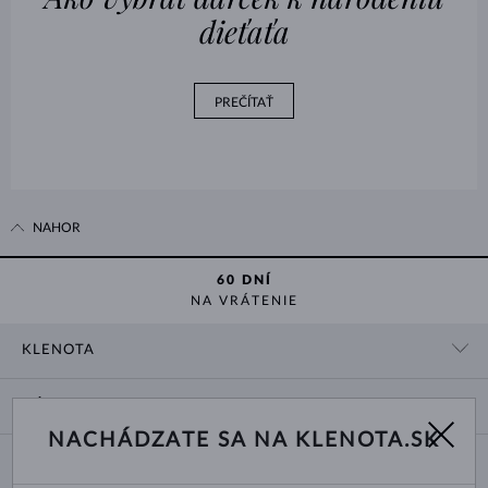
dieťaťa
PREČÍTAŤ
NAHOR
60 DNÍ
NA VRÁTENIE
KLENOTA
KONTAKTNÉ ÚDAJE
NÁKUP
SHOWROOM
NACHÁDZATE SA NA KLENOTA.SK
DODANIE A PLATBA ZA TOVAR
O NÁS
O ŠPERKOCH
VRÁTENIE A VÝMENA
PRE MÉDIÁ