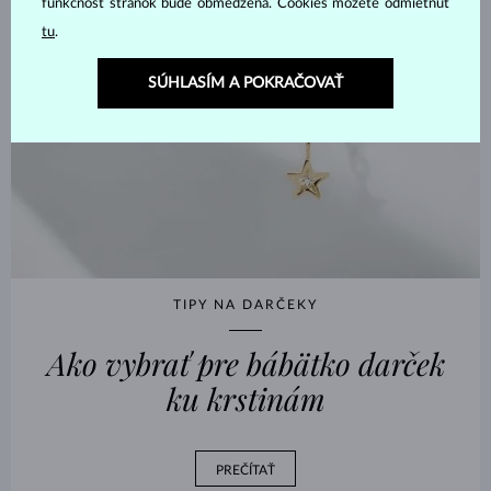
funkčnosť stránok bude obmedzená. Cookies môžete odmietnuť
tu
.
SÚHLASÍM A POKRAČOVAŤ
TIPY NA DARČEKY
Ako vybrať pre bábätko darček
ku krstinám
PREČÍTAŤ