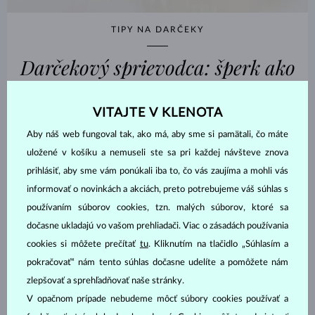
TIPY NA DARČEKY
Darčekový sprievodca: šperk ako
ten najlepší vianočný darček
VITAJTE V KLENOTA
Aby náš web fungoval tak, ako má, aby sme si pamätali, čo máte
PREČÍTAŤ
uložené v košíku a nemuseli ste sa pri každej návšteve znova
prihlásiť, aby sme vám ponúkali iba to, čo vás zaujíma a mohli vás
informovať o novinkách a akciách, preto potrebujeme váš súhlas s
používaním súborov cookies, tzn. malých súborov, ktoré sa
dočasne ukladajú vo vašom prehliadači. Viac o zásadách používania
cookies si môžete prečítať
tu
. Kliknutím na tlačidlo „Súhlasím a
pokračovať“ nám tento súhlas dočasne udelíte a pomôžete nám
zlepšovať a sprehľadňovať naše stránky.
V opačnom prípade nebudeme môcť súbory cookies používať a