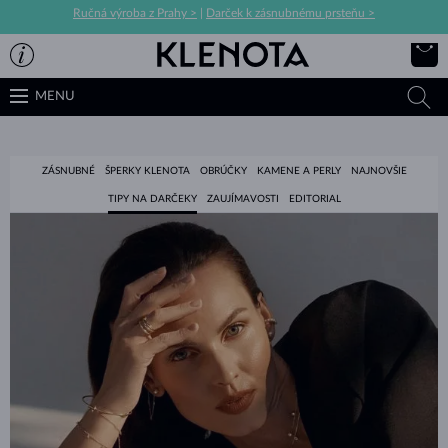
Ručná výroba z Prahy >
|
Darček k zásnubnému prsteňu >
MENU
ZÁSNUBNÉ
ŠPERKY KLENOTA
OBRÚČKY
KAMENE A PERLY
NAJNOVŠIE
TIPY NA DARČEKY
ZAUJÍMAVOSTI
EDITORIAL