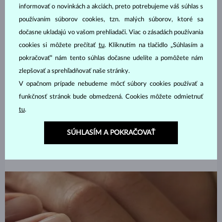
informovať o novinkách a akciách, preto potrebujeme váš súhlas s
používaním súborov cookies, tzn. malých súborov, ktoré sa
dočasne ukladajú vo vašom prehliadači. Viac o zásadách používania
ZÁSNUBNÉ
cookies si môžete prečítať
tu
. Kliknutím na tlačidlo „Súhlasím a
pokračovať“ nám tento súhlas dočasne udelíte a pomôžete nám
Zásnubný prsteň a svadobná
zlepšovať a sprehľadňovať naše stránky.
obrúčka, dokonale zohraná
V opačnom prípade nebudeme môcť súbory cookies používať a
dvojica
funkčnosť stránok bude obmedzená. Cookies môžete odmietnuť
tu
.
PREČÍTAŤ
SÚHLASÍM A POKRAČOVAŤ