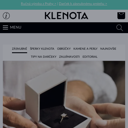
Ručná výroba z Prahy >
|
Darček k zásnubnému prsteňu >
MENU
ZÁSNUBNÉ
ŠPERKY KLENOTA
OBRÚČKY
KAMENE A PERLY
NAJNOVŠIE
TIPY NA DARČEKY
ZAUJÍMAVOSTI
EDITORIAL