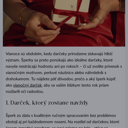
Vianoce sú obdobím, kedy darčeky prirodzene získavajú hlbší
význam. Šperky sa preto ponúkajú ako ideálne darčeky, ktoré
navyše nestrácajú hodnotu ani po rokoch – či už zvolíte prívesok s
vianočným motívom, perlové náušnice alebo náhrdelník s
drahokamom. Tu nájdete päť dôvodov, prečo a aký šperk kúpiť
ako
vianočný darček
, aby sa vašim blízkym tento rok priam
rozžiarili oči radosťou.
1. Darček, ktorý zostane navždy
Šperk zo zlata s kvalitným ručným spracovaním bez problémov
obstojí aj pri každodennom nosení. Na rozdiel od darčekov, ktoré