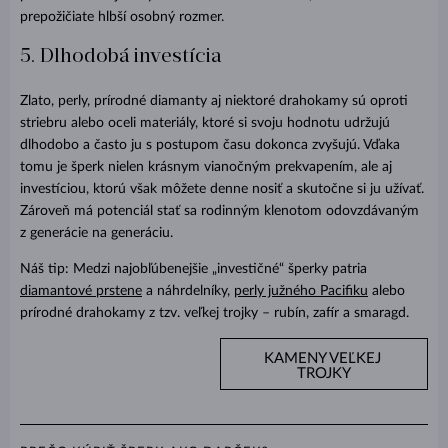
prepožičiate hlbší osobný rozmer.
5. Dlhodobá investícia
Zlato, perly, prírodné diamanty aj niektoré drahokamy sú oproti
striebru alebo oceli materiály, ktoré si svoju hodnotu udržujú
dlhodobo a často ju s postupom času dokonca zvyšujú. Vďaka
tomu je šperk nielen krásnym vianočným prekvapením, ale aj
investíciou, ktorú však môžete denne nosiť a skutočne si ju užívať.
Zároveň má potenciál stať sa rodinným klenotom odovzdávaným
z generácie na generáciu.
Náš tip: Medzi najobľúbenejšie „investičné“ šperky patria
diamantové prstene
a náhrdelníky,
perly južného Pacifiku
alebo
prírodné drahokamy z tzv. veľkej trojky – rubín, zafír a smaragd.
KAMENY VEĽKEJ
TROJKY