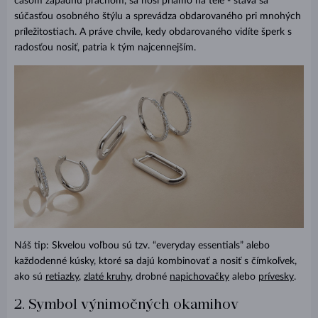
časom zapadnú prachom, sa nosí priamo na tele - stáva sa
súčasťou osobného štýlu a sprevádza obdarovaného pri mnohých
príležitostiach. A práve chvíle, kedy obdarovaného vidíte šperk s
radosťou nosiť, patria k tým najcennejším.
Náš tip: Skvelou voľbou sú tzv. “everyday essentials” alebo
každodenné kúsky, ktoré sa dajú kombinovať a nosiť s čímkoľvek,
ako sú
retiazky
,
zlaté kruhy
, drobné
napichovačky
alebo
prívesky
.
2. Symbol výnimočných okamihov