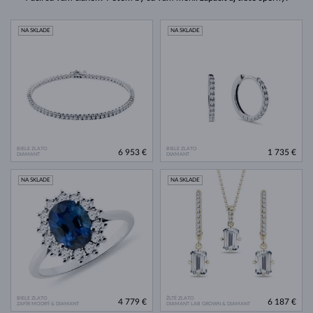
NA SKLADE
NA SKLADE
BIELE ZLATO
BIELE ZLATO
6 953 €
1 735 €
DIAMANT
DIAMANT
NA SKLADE
NA SKLADE
BIELE ZLATO
ŽLTÉ ZLATO
4 779 €
6 187 €
ZAFÍR MODRÝ & DIAMANT
DIAMANT LAB GROWN & DIAMANT