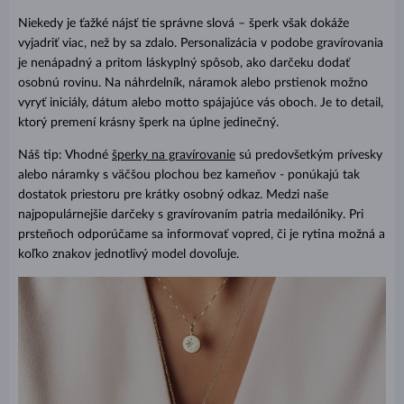
Niekedy je ťažké nájsť tie správne slová – šperk však dokáže
vyjadriť viac, než by sa zdalo. Personalizácia v podobe gravírovania
je nenápadný a pritom láskyplný spôsob, ako darčeku dodať
osobnú rovinu. Na náhrdelník, náramok alebo prstienok možno
vyryť iniciály, dátum alebo motto spájajúce vás oboch. Je to detail,
ktorý premení krásny šperk na úplne jedinečný.
Náš tip: Vhodné
šperky na gravírovanie
sú predovšetkým prívesky
alebo náramky s väčšou plochou bez kameňov - ponúkajú tak
dostatok priestoru pre krátky osobný odkaz. Medzi naše
najpopulárnejšie darčeky s gravírovaním patria medailóniky. Pri
prsteňoch odporúčame sa informovať vopred, či je rytina možná a
koľko znakov jednotlivý model dovoľuje.