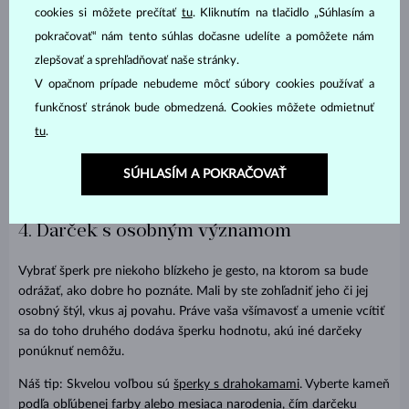
cookies si môžete prečítať
tu
. Kliknutím na tlačidlo „Súhlasím a
pokračovať“ nám tento súhlas dočasne udelíte a pomôžete nám
zlepšovať a sprehľadňovať naše stránky.
V opačnom prípade nebudeme môcť súbory cookies používať a
funkčnosť stránok bude obmedzená. Cookies môžete odmietnuť
tu
.
SÚHLASÍM A POKRAČOVAŤ
4. Darček s osobným významom
Vybrať šperk pre niekoho blízkeho je gesto, na ktorom sa bude
odrážať, ako dobre ho poznáte. Mali by ste zohľadniť jeho či jej
osobný štýl, vkus aj povahu. Práve vaša všímavosť a umenie vcítiť
sa do toho druhého dodáva šperku hodnotu, akú iné darčeky
ponúknuť nemôžu.
Náš tip: Skvelou voľbou sú
šperky s drahokamami
. Vyberte kameň
podľa obľúbenej farby alebo mesiaca narodenia, čím darčeku