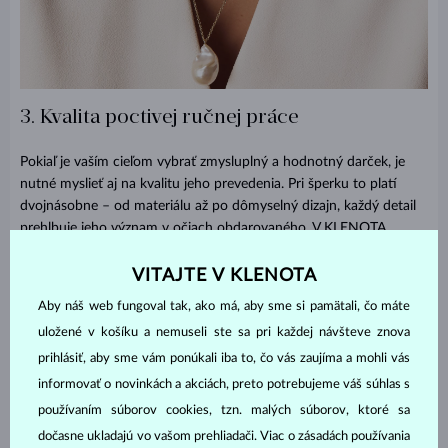
3. Kvalita poctivej ručnej práce
Pokiaľ je vaším cieľom vybrať zmysluplný a hodnotný darček, je
nutné myslieť aj na kvalitu jeho prevedenia. Pri šperku to platí
dvojnásobne – od materiálu až po dômyselný dizajn, každý detail
prehlbuje jeho význam v očiach obdarovaného. V KLENOTA
vnímame šperk ako možnosť darovať poctivú českú kvalitu:
spájame ručnú výrobu vo vlastnej dielni, starostlivo vybrané
VITAJTE V KLENOTA
materiály a nadčasovú krásu do kúskov, ktoré je skrátka radosť
Aby náš web fungoval tak, ako má, aby sme si pamätali, čo máte
nosiť.
uložené v košíku a nemuseli ste sa pri každej návšteve znova
Náš tip: Darčeky, ktoré stelesňujú sviatočnú atmosféru a zároveň
prihlásiť, aby sme vám ponúkali iba to, čo vás zaujíma a mohli vás
ukazujú naše zlatnícke umenie, nájdete medzi šperkami s
informovať o novinkách a akciách, preto potrebujeme váš súhlas s
vianočnými motívmi
– diamantové hviezdy, prívesky s anjelikom a
používaním súborov cookies, tzn. malých súborov, ktoré sa
ďalšie bestsellery.
dočasne ukladajú vo vašom prehliadači. Viac o zásadách používania