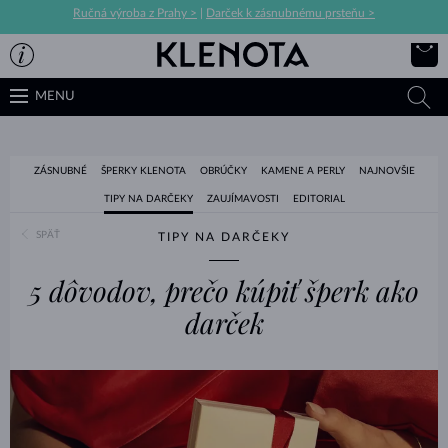
Ručná výroba z Prahy >
|
Darček k zásnubnému prsteňu >
MENU
ZÁSNUBNÉ
ŠPERKY KLENOTA
OBRÚČKY
KAMENE A PERLY
NAJNOVŠIE
TIPY NA DARČEKY
ZAUJÍMAVOSTI
EDITORIAL
SPÄŤ
TIPY NA DARČEKY
5 dôvodov, prečo kúpiť šperk ako
darček