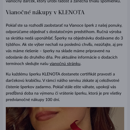
vianočný darček, ktorý urobí radosť a zanechá trvalú spomienku.
Vianočné nákupy v KLENOTA
Pokiaľ ste sa rozhodli zaobstarať na Vianoce šperk z našej ponuky,
odporúčame objednať s dostatočným predstihom. Ručná výroba
sa skrátka nedá uponáhľať. Šperky na objednávku dodávame do 3
týždňov. Ak ste výber nechali na poslednú chvíľu, nezúfajte, aj pre
vás máme riešenie – šperky na sklade máme pripravené na
odoslanie do druhého dňa. Pre aktuálne informácie o dodacích
termínoch sledujte našu
vianočnú stránku
.
Ku každému šperku KLENOTA dostanete certifikát pravosti a
darčekovú krabičku. V rámci nášho servisu získate aj celoživotné
čistenie šperkov zadarmo. Pokiaľ stále ešte váhate, upokojí vás
predĺžená doba na výmenu či vrátenie šperku, ktorá je pre všetky
predvianočné nákupy 100 dní.