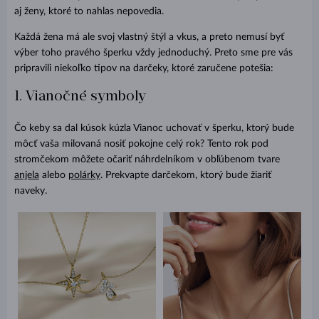
aj ženy, ktoré to nahlas nepovedia.
Každá žena má ale svoj vlastný štýl a vkus, a preto nemusí byť
výber toho pravého šperku vždy jednoduchý. Preto sme pre vás
pripravili niekoľko tipov na darčeky, ktoré zaručene potešia:
1. Vianočné symboly
Čo keby sa dal kúsok kúzla Vianoc uchovať v šperku, ktorý bude
môcť vaša milovaná nosiť pokojne celý rok? Tento rok pod
stromčekom môžete očariť náhrdelníkom v obľúbenom tvare
anjela
alebo
polárky
. Prekvapte darčekom, ktorý bude žiariť
naveky.