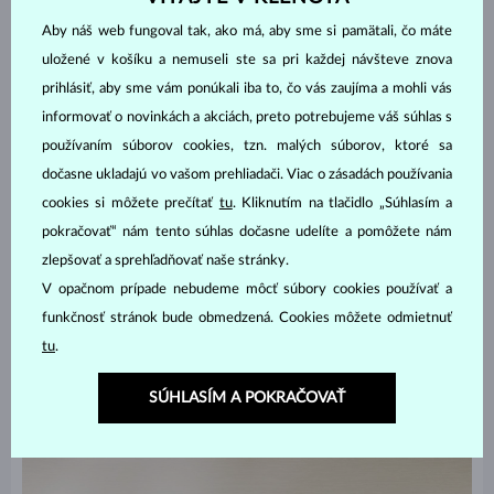
Ako lepšie vyjadriť svoje city ako odvekým symbolom lásky?
Aby náš web fungoval tak, ako má, aby sme si pamätali, čo máte
Retiazky so srdiečkom
patria medzi tie najobľúbenejšie modely v
našej ponuke, a to nielen na Vianoce. Tento univerzálny šperk sa
uložené v košíku a nemuseli ste sa pri každej návšteve znova
stane skvelým doplnkom pre každú príležitosť a milou
prihlásiť, aby sme vám ponúkali iba to, čo vás zaujíma a mohli vás
pripomienkou vašej lásky.
informovať o novinkách a akciách, preto potrebujeme váš súhlas s
používaním súborov cookies, tzn. malých súborov, ktoré sa
dočasne ukladajú vo vašom prehliadači. Viac o zásadách používania
cookies si môžete prečítať
tu
. Kliknutím na tlačidlo „Súhlasím a
pokračovať“ nám tento súhlas dočasne udelíte a pomôžete nám
zlepšovať a sprehľadňovať naše stránky.
V opačnom prípade nebudeme môcť súbory cookies používať a
funkčnosť stránok bude obmedzená. Cookies môžete odmietnuť
tu
.
SÚHLASÍM A POKRAČOVAŤ