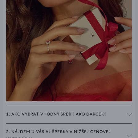
1. AKO VYBRAŤ VHODNÝ ŠPERK AKO DARČEK?
Najjednoduchšie je zamerať sa na univerzálne kúsky ako sú
2. NÁJDEM U VÁS AJ ŠPERKY V NIŽŠEJ CENOVEJ
náhrdelníky
,
náušnice
,
náramky
alebo
prívesky
. Ak hľadáte niečo