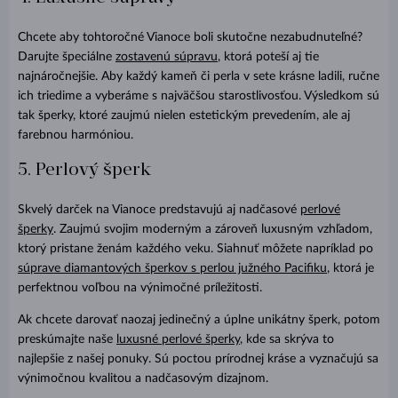
Chcete aby tohtoročné Vianoce boli skutočne nezabudnuteľné?
Darujte špeciálne
zostavenú súpravu
, ktorá poteší aj tie
najnáročnejšie. Aby každý kameň či perla v sete krásne ladili, ručne
ich triedime a vyberáme s najväčšou starostlivosťou. Výsledkom sú
tak šperky, ktoré zaujmú nielen estetickým prevedením, ale aj
farebnou harmóniou.
5. Perlový šperk
Skvelý darček na Vianoce predstavujú aj nadčasové
perlové
šperky
. Zaujmú svojim moderným a zároveň luxusným vzhľadom,
ktorý pristane ženám každého veku. Siahnuť môžete napríklad po
súprave diamantových šperkov s perlou južného Pacifiku
, ktorá je
perfektnou voľbou na výnimočné príležitosti.
Ak chcete darovať naozaj jedinečný a úplne unikátny šperk, potom
preskúmajte naše
luxusné perlové šperky
, kde sa skrýva to
najlepšie z našej ponuky. Sú poctou prírodnej kráse a vyznačujú sa
výnimočnou kvalitou a nadčasovým dizajnom.