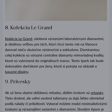
8. Kolekcia Le Grand
Kolekcia Le Grand
, zdobená výraznými laboratórnymi diamantmi,
je ideálnou voľbou pre tých, ktorí chcú tento rok na Vianoce
darovať niečo skutočne výnimočné a exkluzívne. Dominantou
celej kolekcie sú výrazné centrálne diamanty mimoriadnej kvality,
ktoré sú vybrúsené do originálnych tvarov. Tento šperk tak bude
dokonalým darčekom pre ženy, ktoré si potrpia na okázalé a
luxusné dizajny
.
9. Prívesky
Ak už žena vlastní obľúbenú retiazku, ďalším krokom sú
prívesky
.
Tieto drobné, ale veľmi osobné talizmany sa dajú ľahko obmieňať
podľa nálady či príležitosti. Vyberať môžete medzi minimalistickými
kúskami aj výraznejšími variantmi s diamantmi. Skvelým tipom je