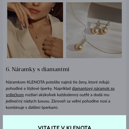
6. Náramky s diamantmi
Náramkom KLENOTA potešíte najmä tie ženy, ktoré milujú
pohodlné a štýlové šperky. Napríklad
diamantový náramok so
srdiečkom
rozžiari akýkoľvek každodenný outfit a dodá mu
jedinečný nádych luxusu. Zároveň sa veľmi pohodlne nosí a
kombinuje s ďalšími šperkami.
7. Náhrdelník so srdcom
VITAJTE V KLENOTA