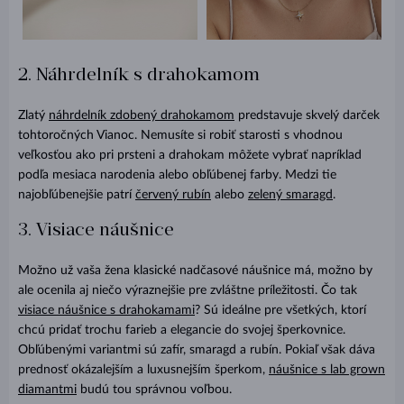
2. Náhrdelník s drahokamom
Zlatý
náhrdelník zdobený drahokamom
predstavuje skvelý darček
tohtoročných Vianoc. Nemusíte si robiť starosti s vhodnou
veľkosťou ako pri prsteni a drahokam môžete vybrať napríklad
podľa mesiaca narodenia alebo obľúbenej farby. Medzi tie
najobľúbenejšie patrí
červený rubín
alebo
zelený smaragd
.
3. Visiace náušnice
Možno už vaša žena klasické nadčasové náušnice má, možno by
ale ocenila aj niečo výraznejšie pre zvláštne príležitosti. Čo tak
visiace náušnice s drahokamami
? Sú ideálne pre všetkých, ktorí
chcú pridať trochu farieb a elegancie do svojej šperkovnice.
Obľúbenými variantmi sú zafír, smaragd a rubín. Pokiaľ však dáva
prednosť okázalejším a luxusnejším šperkom,
náušnice s lab grown
diamantmi
budú tou správnou voľbou.