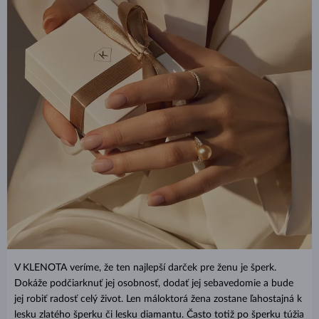
V KLENOTA veríme, že ten najlepší darček pre ženu je šperk.
Dokáže podčiarknuť jej osobnosť, dodať jej sebavedomie a bude
jej robiť radosť celý život. Len máloktorá žena zostane ľahostajná k
lesku zlatého šperku či lesku diamantu. Často totiž po šperku túžia