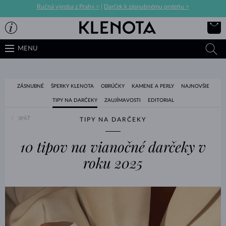
Ručná výroba z Prahy >
|
Darček k zásnubnému prsteňu >
MENU
ZÁSNUBNÉ
ŠPERKY KLENOTA
OBRÚČKY
KAMENE A PERLY
NAJNOVŠIE
TIPY NA DARČEKY
ZAUJÍMAVOSTI
EDITORIAL
SPÄŤ
TIPY NA DARČEKY
10 tipov na vianočné darčeky v
roku 2025