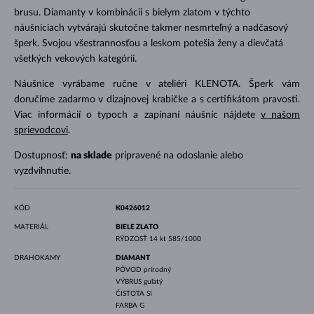
brusu. Diamanty v kombinácii s bielym zlatom v týchto
náušniciach vytvárajú skutočne takmer nesmrteľný a nadčasový
šperk. Svojou všestrannosťou a leskom potešia ženy a dievčatá
všetkých vekových kategórií.
Náušnice vyrábame ručne v ateliéri KLENOTA. Šperk vám
doručíme zadarmo v dizajnovej krabičke a s certifikátom pravosti.
Viac informácií o typoch a zapínaní náušníc nájdete
v našom
sprievodcovi
.
Dostupnosť:
na sklade
pripravené na odoslanie alebo
vyzdvihnutie.
KÓD
K0426012
MATERIÁL
BIELE ZLATO
RÝDZOSŤ
14 kt 585/1000
DRAHOKAMY
DIAMANT
PÔVOD
prírodný
VÝBRUS
guľatý
ČISTOTA
SI
FARBA
G