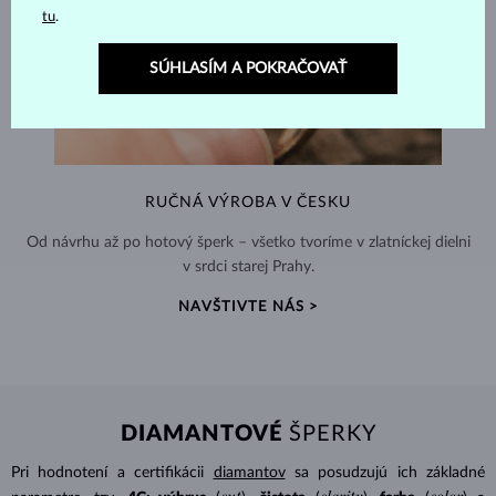
tu
.
SÚHLASÍM A POKRAČOVAŤ
RUČNÁ VÝROBA V ČESKU
Od návrhu až po hotový šperk – všetko tvoríme v zlatníckej dielni
v srdci starej Prahy.
NAVŠTIVTE NÁS >
DIAMANTOVÉ
ŠPERKY
Pri hodnotení a certifikácii
diamantov
sa posudzujú ich základné