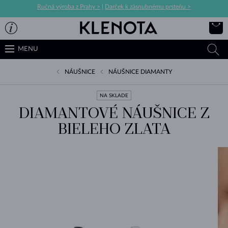
Ručná výroba z Prahy >
|
Darček k zásnubnému prsteňu >
MENU
NÁUŠNICE
NÁUŠNICE DIAMANTY
NA SKLADE
DIAMANTOVÉ NÁUŠNICE Z
BIELEHO ZLATA