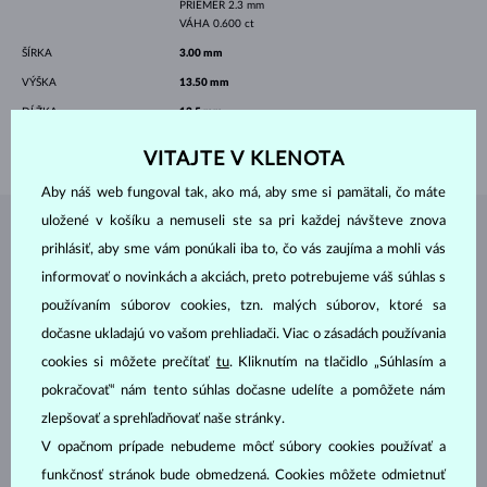
PRIEMER
2.3 mm
VÁHA
0.600 ct
ŠÍRKA
3.00 mm
VÝŠKA
13.50 mm
DĹŽKA
12.5 mm
VÁHA
2.45 g
VITAJTE V KLENOTA
Aby náš web fungoval tak, ako má, aby sme si pamätali, čo máte
uložené v košíku a nemuseli ste sa pri každej návšteve znova
ŠPERKY Z
ATELIÉRU KLENOTA
prihlásiť, aby sme vám ponúkali iba to, čo vás zaujíma a mohli vás
informovať o novinkách a akciách, preto potrebujeme váš súhlas s
používaním súborov cookies, tzn. malých súborov, ktoré sa
dočasne ukladajú vo vašom prehliadači. Viac o zásadách používania
cookies si môžete prečítať
tu
. Kliknutím na tlačidlo „Súhlasím a
pokračovať“ nám tento súhlas dočasne udelíte a pomôžete nám
zlepšovať a sprehľadňovať naše stránky.
V opačnom prípade nebudeme môcť súbory cookies používať a
funkčnosť stránok bude obmedzená. Cookies môžete odmietnuť