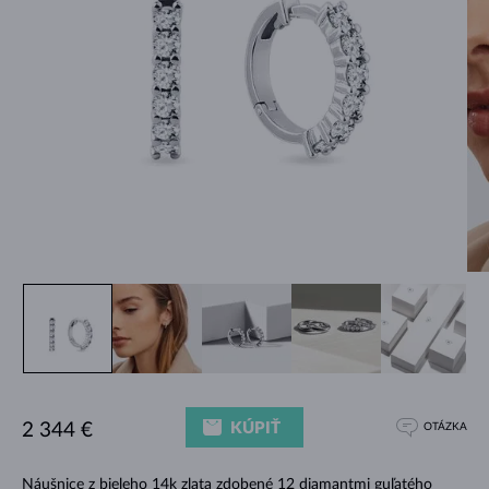
KÚPIŤ
2 344 €
OTÁZKA
Náušnice z bieleho 14k zlata zdobené 12 diamantmi guľatého