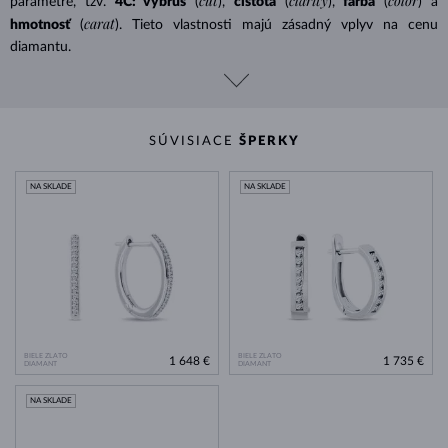
cut
clarity
color
parametre, tzv.
4C: výbrus
(
),
čistota
(
),
farba
(
) a
carat
hmotnosť
(
). Tieto vlastnosti majú zásadný vplyv na cenu
diamantu.
SÚVISIACE
ŠPERKY
NA SKLADE
NA SKLADE
BIELE ZLATO
BIELE ZLATO
1 648 €
1 735 €
DIAMANT
DIAMANT
NA SKLADE