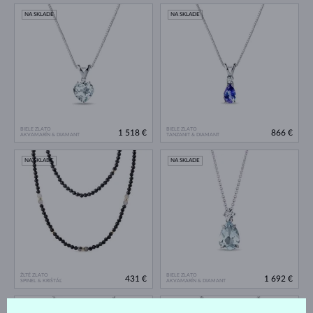
NA SKLADE
NA SKLADE
BIELE ZLATO
BIELE ZLATO
1 518 €
866 €
AKVAMARÍN & DIAMANT
TANZANIT & DIAMANT
NA SKLADE
NA SKLADE
ŽLTÉ ZLATO
BIELE ZLATO
431 €
1 692 €
SPINEL & KRIŠTÁĽ
AKVAMARÍN & DIAMANT
NA SKLADE
NA SKLADE