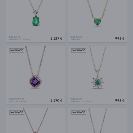
ŽLTÉ ZLATO
ŽLTÉ ZLATO
1 127 €
996 €
SMARAGD & DIAMANT
SMARAGD
NA SKLADE
NA SKLADE
RUŽOVÉ ZLATO
ŽLTÉ ZLATO
1 170 €
996 €
AMETYST FIALOVÝ
SMARAGD & DIAMANT
NA SKLADE
NA SKLADE