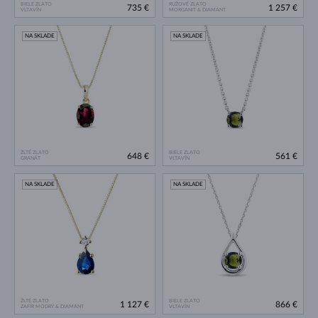
BIELE ZLATO
RUŽOVÉ ZLATO
735 €
1 257 €
VLTAVÍN
MORGANIT & DIAMANT
NA SKLADE
NA SKLADE
ŽLTÉ ZLATO
BIELE ZLATO
648 €
561 €
GRANÁT
VLTAVÍN
NA SKLADE
NA SKLADE
ŽLTÉ ZLATO
BIELE ZLATO
1 127 €
866 €
ZAFÍR MODRÝ & DIAMANT
VLTAVÍN