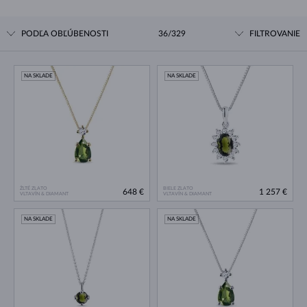
PODĽA OBĽÚBENOSTI
36/329
FILTROVANIE
NA SKLADE
NA SKLADE
ŽLTÉ ZLATO
BIELE ZLATO
648 €
1 257 €
VLTAVÍN & DIAMANT
VLTAVÍN & DIAMANT
NA SKLADE
NA SKLADE