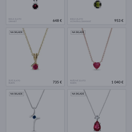
BIELE ZLATO
BIELE ZLATO
648 €
953 €
GRANÁT
VLTAVÍN & DIAMANT
NA SKLADE
NA SKLADE
ŽLTÉ ZLATO
RUŽOVÉ ZLATO
735 €
1 040 €
RUBÍN
RUBÍN
NA SKLADE
NA SKLADE