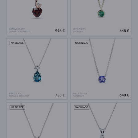
RUŽOVÉ ZLATO
ŽLTÉ ZLATO
996 €
648 €
GRANÁT & DIAMANT
SMARAGD
NA SKLADE
NA SKLADE
BIELE ZLATO
BIELE ZLATO
735 €
648 €
TOPÁS & DIAMANT
TANZANIT
NA SKLADE
NA SKLADE