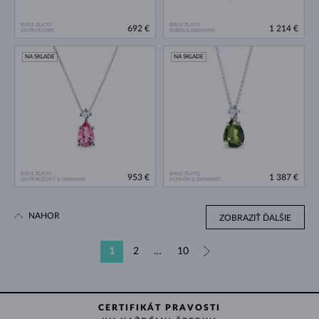
BIELE ZLATO
BIELE ZLATO
692 €
1 214 €
ZAFÍR MODRÝ
RUBÍN & DIAMANT
NA SKLADE
NA SKLADE
BIELE ZLATO
BIELE ZLATO
953 €
1 387 €
ZAFÍR RUŽOVÝ & DIAMANT
VLTAVÍN & DIAMANT
NAHOR
ZOBRAZIŤ ĎALŠIE
1
2
…
10
»
CERTIFIKÁT PRAVOSTI