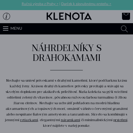
Ručná výroba z Prahy >
|
Darček k zásnubnému prsteňu >
MENU
NÁHRDELNÍKY S
DRAHOKAMAMI
Nechajte sa uniesť príveskami s drahými kameňmi, ktoré podčiarknu krásu
každej ženy. Krásou drahých kameňov prívesky precitajú a stávajú sa
skvelým doplnkom pre akúkoľvek príležitosť. Naša kolekcia sa pýši sviežimi
odtieňmi zelených vltavínov, pôvabnou ružovou farbou turmalínu či žltou
žiarou citrínov. Nechajte sa uchvátiť pohľadom na modrú hladinu
akvamarínových a topásových morí, omámiť vášnivo červenými granátmi
alebo nespútane fialovým ametystom a tanzanitom. Skvelo sa kombinujú s
jemnými
retiazkami
, elegantnými
náramkami
či minimalistickými
prsteňmi
,
ktoré nájdete v našej ponuke.