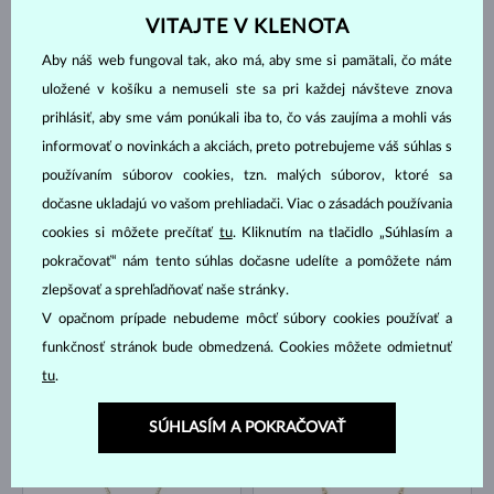
VITAJTE V KLENOTA
Aby náš web fungoval tak, ako má, aby sme si pamätali, čo máte
uložené v košíku a nemuseli ste sa pri každej návšteve znova
prihlásiť, aby sme vám ponúkali iba to, čo vás zaujíma a mohli vás
informovať o novinkách a akciách, preto potrebujeme váš súhlas s
BIELE ZLATO
BIELE ZLATO
používaním súborov cookies, tzn. malých súborov, ktoré sa
822 €
866 €
AKVAMARÍN & DIAMANT
TANZANIT
dočasne ukladajú vo vašom prehliadači. Viac o zásadách používania
NA SKLADE
NA SKLADE
cookies si môžete prečítať
tu
. Kliknutím na tlačidlo „Súhlasím a
pokračovať“ nám tento súhlas dočasne udelíte a pomôžete nám
zlepšovať a sprehľadňovať naše stránky.
V opačnom prípade nebudeme môcť súbory cookies používať a
funkčnosť stránok bude obmedzená. Cookies môžete odmietnuť
tu
.
ŽLTÉ ZLATO
BIELE ZLATO
953 €
735 €
VLTAVÍN & DIAMANT
VLTAVÍN & DIAMANT
SÚHLASÍM A POKRAČOVAŤ
NA SKLADE
NA SKLADE