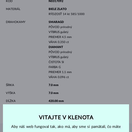
KÓD
N0317092
MATERIÁL
BIELE ZLATO
RÝDZOSŤ
14 kt 585/1000
DRAHOKAMY
SMARAGD
PÔVOD
prírodný
VÝBRUS
guľatý
PRIEMER
4.5 mm
VÁHA
0.350 ct
DIAMANT
PÔVOD
prírodný
VÝBRUS
guľatý
ČISTOTA
SI
FARBA
G
PRIEMER
1.1 mm
VÁHA
0.096 ct
ŠÍRKA
7.0 mm
VÝŠKA
7.0 mm
DĹŽKA
420.00 mm
VÁHA
1.70 g
VITAJTE V KLENOTA
Aby náš web fungoval tak, ako má, aby sme si pamätali, čo máte