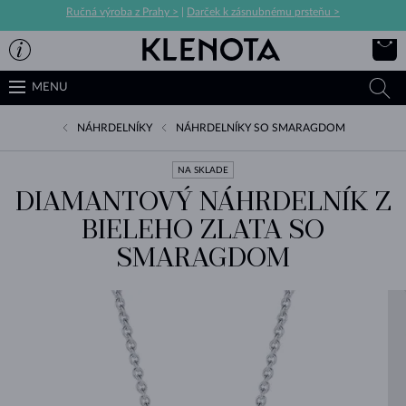
Ručná výroba z Prahy >
|
Darček k zásnubnému prsteňu >
MENU
NÁHRDELNÍKY
NÁHRDELNÍKY SO SMARAGDOM
NA SKLADE
DIAMANTOVÝ NÁHRDELNÍK Z
BIELEHO ZLATA SO
SMARAGDOM