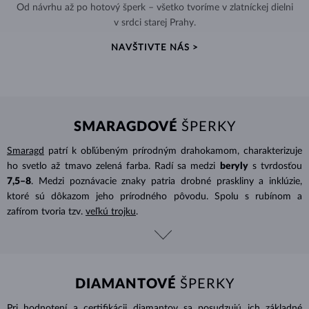
Od návrhu až po hotový šperk – všetko tvoríme v zlatníckej dielni
v srdci starej Prahy.
NAVŠTIVTE NÁS >
SMARAGDOVÉ
ŠPERKY
Smaragd
patrí k obľúbeným prírodným drahokamom, charakterizuje
ho svetlo až tmavo zelená farba. Radí sa medzi
beryly
s tvrdosťou
7,5–8
. Medzi poznávacie znaky patria drobné praskliny a inklúzie,
ktoré sú dôkazom jeho prírodného pôvodu. Spolu s rubínom a
zafírom tvoria tzv.
veľkú trojku
.
DIAMANTOVÉ
ŠPERKY
Pri hodnotení a certifikácii
diamantov
sa posudzujú ich základné