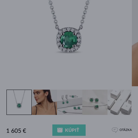
KÚPIŤ
1 605 €
OTÁZKA