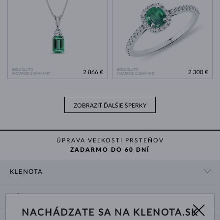
BIELE ZLATO
BIELE ZLATO
2 866 €
2 300 €
SMARAGD & DIAMANT
SMARAGD & DIAMANT
ZOBRAZIŤ ĎALŠIE ŠPERKY
ÚPRAVA VEĽKOSTI PRSTEŇOV
ZADARMO DO 60 DNÍ
KLENOTA
KONTAKTNÉ ÚDAJE
NÁKUP
SHOWROOM
NACHÁDZATE SA NA KLENOTA.SK
DODANIE A PLATBA ZA TOVAR
O NÁS