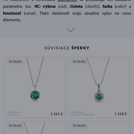
cut
clarity
color
parametre, tzv.
4C: výbrus
(
),
čistota
(
),
farba
(
) a
carat
hmotnosť
(
). Tieto vlastnosti majú zásadný vplyv na cenu
diamantu.
SÚVISIACE
ŠPERKY
NA SKLADE
NA SKLADE
BIELE ZLATO
BIELE ZLATO
1 561 €
1 518 €
SMARAGD
SMARAGD & DIAMANT
NA SKLADE
NA SKLADE