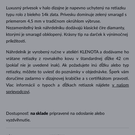
Luxusný prívesok v halo dizajne je napevno uchytený na retiazku
typu rolo z bieleho 14k zlata. Prívesku dominuje zelený smaragd s
priemerom 4,5 mm v tradičnom okrúhlom výbruse.
Nezameniteľný lesk náhrdelníku dodávajú klasické číre diamanty,
ktorými je smaragd obklopený. Krásny tip na darček k výnimočnej
príležitosti.
Náhrdelník je vyrobený ručne v ateliéri KLENOTA a dodávame ho
vrátane retiazky z rovnakého kovu v štandardnej dĺžke 42 cm
(pokiaľ nie je uvedené inak). Ak požadujete inú dĺžku alebo typ
retiazky, môžete to uviesť do poznámky v objednávke. Šperk vám
doručíme zadarmo v dizajnovej krabičke a s certifikátom pravosti.
Viac informácií o typoch a dĺžkach retiazok nájdete
v našom
sprievodcovi
.
Dostupnosť:
na sklade
pripravené na odoslanie alebo
vyzdvihnutie.