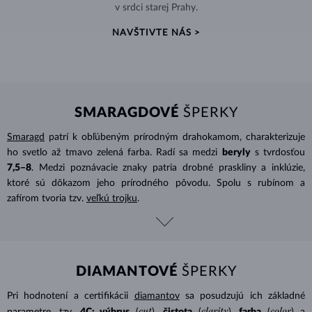
v srdci starej Prahy.
NAVŠTIVTE NÁS >
SMARAGDOVÉ
ŠPERKY
Smaragd
patrí k obľúbeným prírodným drahokamom, charakterizuje
ho svetlo až tmavo zelená farba. Radí sa medzi
beryly
s tvrdosťou
7,5–8
. Medzi poznávacie znaky patria drobné praskliny a inklúzie,
ktoré sú dôkazom jeho prírodného pôvodu. Spolu s rubínom a
zafírom tvoria tzv.
veľkú trojku
.
DIAMANTOVÉ
ŠPERKY
Pri hodnotení a certifikácii
diamantov
sa posudzujú ich základné
cut
clarity
color
parametre, tzv.
4C: výbrus
(
),
čistota
(
),
farba
(
) a