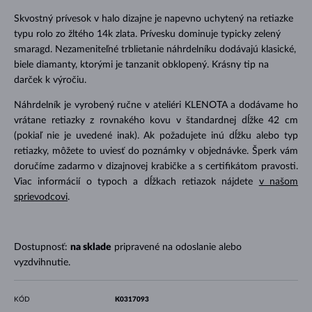
Skvostný prívesok v halo dizajne je napevno uchytený na retiazke
typu rolo zo žltého 14k zlata. Prívesku dominuje typicky zelený
smaragd. Nezameniteľné trblietanie náhrdelníku dodávajú klasické,
biele diamanty, ktorými je tanzanit obklopený. Krásny tip na
darček k výročiu.
Náhrdelník je vyrobený ručne v ateliéri KLENOTA a dodávame ho
vrátane retiazky z rovnakého kovu v štandardnej dĺžke 42 cm
(pokiaľ nie je uvedené inak). Ak požadujete inú dĺžku alebo typ
retiazky, môžete to uviesť do poznámky v objednávke. Šperk vám
doručíme zadarmo v dizajnovej krabičke a s certifikátom pravosti.
Viac informácií o typoch a dĺžkach retiazok nájdete
v našom
sprievodcovi
.
Dostupnosť:
na sklade
pripravené na odoslanie alebo
vyzdvihnutie.
KÓD
K0317093