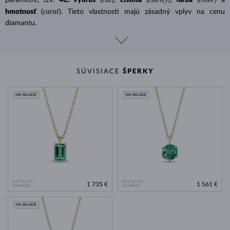
carat
hmotnosť
(
). Tieto vlastnosti majú zásadný vplyv na cenu
diamantu.
SÚVISIACE
ŠPERKY
NA SKLADE
NA SKLADE
ŽLTÉ ZLATO
ŽLTÉ ZLATO
1 735 €
1 561 €
SMARAGD
SMARAGD
NA SKLADE