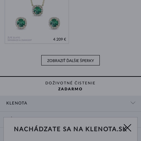
ŽLTÉ ZLATO
4 209 €
SMARAGD & DIAMANT
ZOBRAZIŤ ĎALŠIE ŠPERKY
DOŽIVOTNÉ ČISTENIE
ZADARMO
KLENOTA
KONTAKTNÉ ÚDAJE
NÁKUP
SHOWROOM
NACHÁDZATE SA NA KLENOTA.SK
DODANIE A PLATBA ZA TOVAR
O NÁS
O ŠPERKOCH
VRÁTENIE A VÝMENA
PRE MÉDIÁ