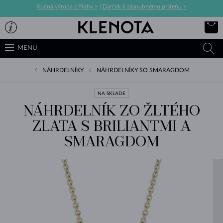
Ručná výroba z Prahy >
|
Darček k zásnubnému prsteňu >
MENU
NÁHRDELNÍKY
NÁHRDELNÍKY SO SMARAGDOM
NA SKLADE
NÁHRDELNÍK ZO ŽLTÉHO
ZLATA S BRILIANTMI A
SMARAGDOM