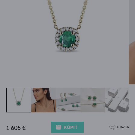
KÚPIŤ
1 605 €
OTÁZKA