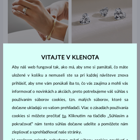
VITAJTE V KLENOTA
PREČÍTAŤ VIAC O LAB GROWN DIAMANTOCH
Aby náš web fungoval tak, ako má, aby sme si pamätali, čo máte
uložené v košíku a nemuseli ste sa pri každej návšteve znova
Najväčšie diamantové srdce od srdca
prihlásiť, aby sme vám ponúkali iba to, čo vás zaujíma a mohli vás
informovať o novinkách a akciách, preto potrebujeme váš súhlas s
Naše nové Lab grown diamanty v tvare srdca s váhou 1 ct a 1,5 ct
používaním súborov cookies, tzn. malých súborov, ktoré sa
patria vo svojom výbruse medzi najväčšie, aké možno na
dočasne ukladajú vo vašom prehliadači. Viac o zásadách používania
slovenskom trhu nájsť, a právom si zaslúžia pozornosť. Výnimočné
cookies si môžete prečítať
tu
. Kliknutím na tlačidlo „Súhlasím a
nie sú iba svojou veľkosťou, ale aj kvalitou. Práve priaznivejšia
pokračovať“ nám tento súhlas dočasne udelíte a pomôžete nám
obstarávacia cena laboratórnych diamantov umožňuje pracovať s
kameňmi veľmi vysokej čistoty aj kvality farby a výbrusu. Osadenie
zlepšovať a sprehľadňovať naše stránky.
takto výrazného diamantu do prsteňa potom vyžaduje vysokú