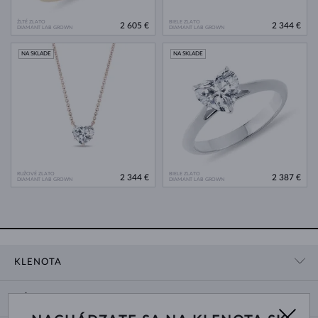
ŽLTÉ ZLATO
BIELE ZLATO
2 605 €
2 344 €
DIAMANT LAB GROWN
DIAMANT LAB GROWN
NA SKLADE
NA SKLADE
RUŽOVÉ ZLATO
BIELE ZLATO
2 344 €
2 387 €
DIAMANT LAB GROWN
DIAMANT LAB GROWN
KLENOTA
KONTAKTNÉ ÚDAJE
NÁKUP
SHOWROOM