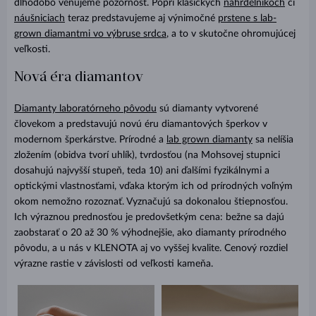
dlhodobo venujeme pozornosť. Popri klasických
náhrdelníkoch
či
náušniciach
teraz predstavujeme aj výnimočné
prstene s lab-
grown diamantmi vo výbruse srdca
, a to v skutočne ohromujúcej
veľkosti.
Nová éra diamantov
Diamanty laboratórneho pôvodu
sú diamanty vytvorené
človekom a predstavujú novú éru diamantových šperkov v
modernom šperkárstve. Prírodné a
lab grown diamanty
sa nelíšia
zložením (obidva tvorí uhlík), tvrdosťou (na Mohsovej stupnici
dosahujú najvyšší stupeň, teda 10) ani ďalšími fyzikálnymi a
optickými vlastnosťami, vďaka ktorým ich od prírodných voľným
okom nemožno rozoznať. Vyznačujú sa dokonalou štiepnosťou.
Ich výraznou prednosťou je predovšetkým cena: bežne sa dajú
zaobstarať o 20 až 30 % výhodnejšie, ako diamanty prírodného
pôvodu, a u nás v KLENOTA aj vo vyššej kvalite. Cenový rozdiel
výrazne rastie v závislosti od veľkosti kameňa.