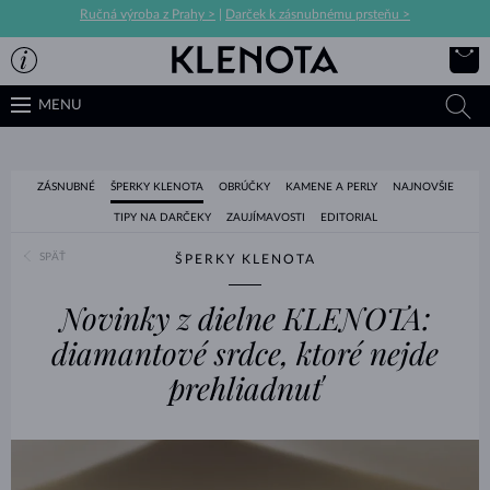
Ručná výroba z Prahy >
|
Darček k zásnubnému prsteňu >
MENU
ZÁSNUBNÉ
ŠPERKY KLENOTA
OBRÚČKY
KAMENE A PERLY
NAJNOVŠIE
TIPY NA DARČEKY
ZAUJÍMAVOSTI
EDITORIAL
SPÄŤ
ŠPERKY KLENOTA
Novinky z dielne KLENOTA:
diamantové srdce, ktoré nejde
prehliadnuť