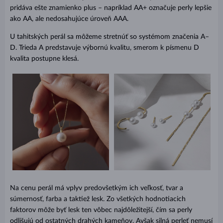
pridáva ešte znamienko plus – napríklad AA+ označuje perly lepšie
ako AA, ale nedosahujúce úroveň AAA.
U tahitských perál sa môžeme stretnúť so systémom značenia A–
D. Trieda A predstavuje výbornú kvalitu, smerom k písmenu D
kvalita postupne klesá.
Na cenu perál má vplyv predovšetkým ich veľkosť, tvar a
súmernosť, farba a taktiež lesk. Zo všetkých hodnotiacich
faktorov môže byť lesk ten vôbec najdôležitejší, čím sa perly
odlišujú od ostatných drahých kameňov. Avšak silná perleť nemusí