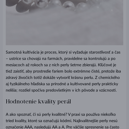
Samotná kultivácia je proces, ktorý si vyžaduje starostlivosť a čas
– ustrice sa chovajú na farmách, pravidelne sa kontrolujú a po
mesiacoch až rokoch sa z nich perly šetrne zbierajú. Kľúčové je
tiež zaistiť, aby prostredie fariem bolo extrémne čisté, pretože iba
zdravý živočích totiž dokáže vytvoriť krásnu perlu. Z chemického
aj fyzikálneho hľadiska sa prírodné a kultivované perly prakticky
nelíšia; rozdiel spočíva predovšetkým v ich pôvode a vzácnosti.
Hodnotenie kvality perál
A ako spoznať, či sú perly kvalitné? V praxi sa používa niekoľko
tried kvality, ktoré sa označujú kódmi. Najkvalitnejšie perly nesú
označenie AAA, nasledujú AA a A. Pre väčšie spresnenie sa často