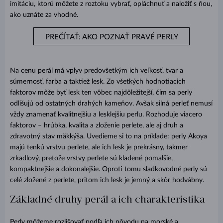
imitáciu, ktorú môžete z roztoku vybrať, opláchnuť a naložiť s ňou,
ako uznáte za vhodné.
PREČÍTAŤ: AKO POZNAŤ PRAVÉ PERLY
Na cenu perál má vplyv predovšetkým ich veľkosť, tvar a
súmernosť, farba a taktiež lesk. Zo všetkých hodnotiacich
faktorov môže byť lesk ten vôbec najdôležitejší, čím sa perly
odlišujú od ostatných drahých kameňov. Avšak silná perleť nemusí
vždy znamenať kvalitnejšiu a lesklejšiu perlu. Rozhoduje viacero
faktorov – hrúbka, kvalita a zloženie perlete, ale aj druh a
zdravotný stav mäkkýša. Uvedieme si to na príklade: perly Akoya
majú tenkú vrstvu perlete, ale ich lesk je prekrásny, takmer
zrkadlový, pretože vrstvy perlete sú kladené pomalšie,
kompaktnejšie a dokonalejšie. Oproti tomu sladkovodné perly sú
celé zložené z perlete, pritom ich lesk je jemný a skôr hodvábny.
Základné druhy perál a ich charakteristika
Perly môžeme rozlišovať podľa ich pôvodu na morské a