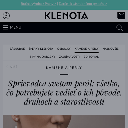
Ručná výroba z Prahy >
|
Darček k zásnubnému prsteňu >
MENU
ZÁSNUBNÉ
ŠPERKY KLENOTA
OBRÚČKY
KAMENE A PERLY
NAJNOVŠIE
TIPY NA DARČEKY
ZAUJÍMAVOSTI
EDITORIAL
SPÄŤ
KAMENE A PERLY
Sprievodca svetom perál: všetko,
čo potrebujete vedieť o ich pôvode,
druhoch a starostlivosti