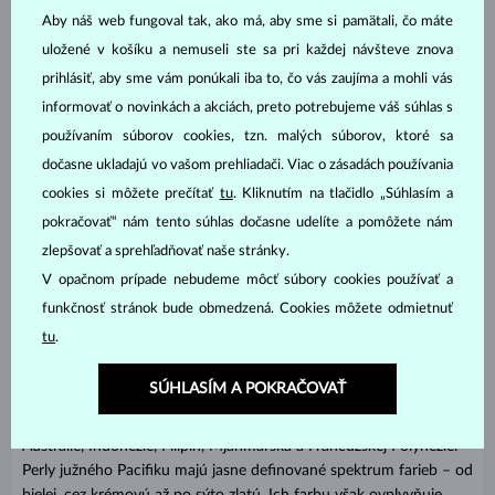
Aby náš web fungoval tak, ako má, aby sme si pamätali, čo máte
uložené v košíku a nemuseli ste sa pri každej návšteve znova
prihlásiť, aby sme vám ponúkali iba to, čo vás zaujíma a mohli vás
informovať o novinkách a akciách, preto potrebujeme váš súhlas s
používaním súborov cookies, tzn. malých súborov, ktoré sa
dočasne ukladajú vo vašom prehliadači. Viac o zásadách používania
cookies si môžete prečítať
tu
. Kliknutím na tlačidlo „Súhlasím a
pokračovať“ nám tento súhlas dočasne udelíte a pomôžete nám
zlepšovať a sprehľadňovať naše stránky.
PREČÍTAŤ: VŠETKO O TAHITSKÝCH PERLÁCH
V opačnom prípade nebudeme môcť súbory cookies používať a
funkčnosť stránok bude obmedzená. Cookies môžete odmietnuť
tu
.
Perly južného Pacifiku:
Perly južného Pacifiku vznikajú v tele
perlotvoriek druhu Pinctada maxima, najväčších mäkkýšov
SÚHLASÍM A POKRAČOVAŤ
produkujúcich perly (dosahujú veľkosť taniera). Prirodzene sa
vyskytujú na južnej pologuli, predovšetkým v oblasti severnej
Austrálie, Indonézie, Filipín, Mjanmarska a Francúzskej Polynézie.
Perly južného Pacifiku majú jasne definované spektrum farieb – od