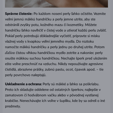
Správne čistenie:
Po každom nosení perly ľahko očistite. Vezmite
veľmi jemnú mäkkú handričku a perly jemne utrite, aby ste
odstránili zvyšky potu, kožného mazu či kozmetiky. Môžete
handričku ľahko navlhčiť v čistej vode a utierať každú perlu zvlášť.
Pokiaľ perly potrebujú dôkladnejšie vyčistiť, pripravte si misku
vlažnej vody s kvapkou veľmi jemného mydla. Do roztoku
namočte mäkkú handričku a perly jednu po druhej utrite. Potom
ďalšou
čistou vlhkou handričkou mydlo zotrite a nakoniec perly
osušte mäkkou suchou handričkou. Nechajte šperk pred uložením
ešte voľne preschnúť na vzduchu. Nikdy nepoužívajte agresívne
čistidlá, abrazívne prášky, zubnú pastu, ocot, čpavok apod. – tie
perly povrchovo naleptajú.
Uskladnenie a ochrana:
Perly sú mäkké a ľahko sa poškriabu.
Preto ich skladujte oddelene od ostatných šperkov, najlepšie v
zamatovom či hodvábnom vačku alebo v pôvodnej vystlanej
krabičke. Nenechávajte ich voľne v šuplíku, kde by sa odreli o iné
predmety.