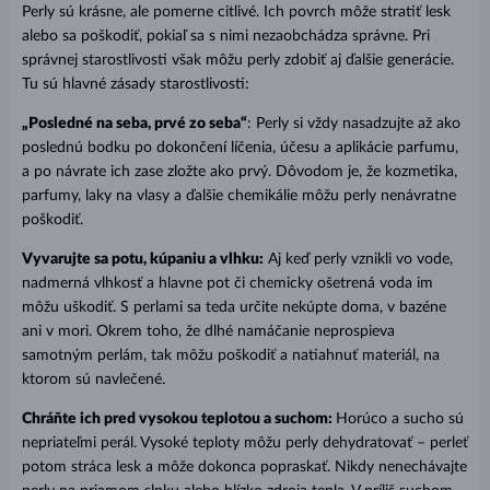
Perly sú krásne, ale pomerne citlivé. Ich povrch môže stratiť lesk
alebo sa poškodiť, pokiaľ sa s nimi nezaobchádza správne. Pri
správnej starostlivosti však môžu perly zdobiť aj ďalšie generácie.
Tu sú hlavné zásady starostlivosti:
„Posledné na seba, prvé zo seba“
: Perly si vždy nasadzujte až ako
poslednú bodku po dokončení líčenia, účesu a aplikácie parfumu,
a po návrate ich zase zložte ako prvý. Dôvodom je, že kozmetika,
parfumy, laky na vlasy a ďalšie chemikálie môžu perly nenávratne
poškodiť.
Vyvarujte sa potu, kúpaniu a vlhku:
Aj keď perly vznikli vo vode,
nadmerná vlhkosť a hlavne pot či chemicky ošetrená voda im
môžu uškodiť. S perlami sa teda určite nekúpte doma, v bazéne
ani v mori. Okrem toho, že dlhé namáčanie neprospieva
samotným perlám, tak môžu poškodiť a natiahnuť materiál, na
ktorom sú navlečené.
Chráňte ich pred vysokou teplotou a suchom:
Horúco a sucho sú
nepriateľmi perál. Vysoké teploty môžu perly dehydratovať – perleť
potom stráca lesk a môže dokonca popraskať. Nikdy nenechávajte