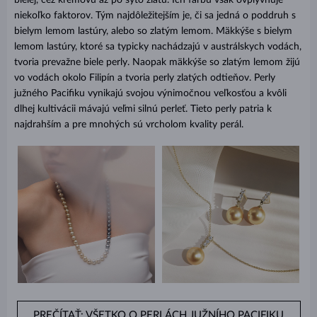
bielej, cez krémovú až po sýto zlatú. Ich farbu však ovplyvňuje
niekoľko faktorov. Tým najdôležitejším je, či sa jedná o poddruh s
bielym lemom lastúry, alebo so zlatým lemom. Mäkkýše s bielym
lemom lastúry, ktoré sa typicky nachádzajú v austrálskych vodách,
tvoria prevažne biele perly. Naopak mäkkýše so zlatým lemom žijú
vo vodách okolo Filipín a tvoria perly zlatých odtieňov. Perly
južného Pacifiku vynikajú svojou výnimočnou veľkosťou a kvôli
dlhej kultivácii mávajú veľmi silnú perleť. Tieto perly patria k
najdrahším a pre mnohých sú vrcholom kvality perál.
PREČÍTAŤ: VŠETKO O PERLÁCH JUŽNÍHO PACIFIKU