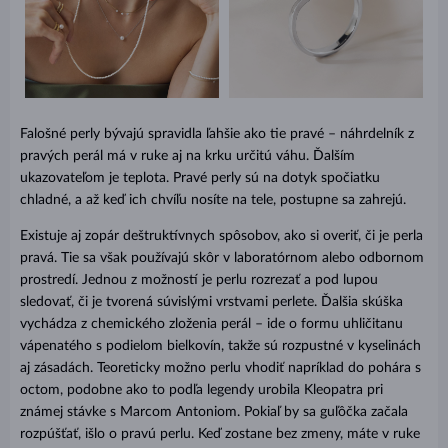
Falošné perly bývajú spravidla ľahšie ako tie pravé – náhrdelník z
pravých perál má v ruke aj na krku určitú váhu. Ďalším
ukazovateľom je teplota. Pravé perly sú na dotyk spočiatku
chladné, a až keď ich chvíľu nosíte na tele, postupne sa zahrejú.
Existuje aj zopár deštruktívnych spôsobov, ako si overiť, či je perla
pravá. Tie sa však používajú skôr v laboratórnom alebo odbornom
prostredí. Jednou z možností je perlu rozrezať a pod lupou
sledovať, či je tvorená súvislými vrstvami perlete. Ďalšia skúška
vychádza z chemického zloženia perál – ide o formu uhličitanu
vápenatého s podielom bielkovín, takže sú rozpustné v kyselinách
aj zásadách. Teoreticky možno perlu vhodiť napríklad do pohára s
octom, podobne ako to podľa legendy urobila Kleopatra pri
známej stávke s Marcom Antoniom. Pokiaľ by sa guľôčka začala
rozpúšťať, išlo o pravú perlu. Keď zostane bez zmeny, máte v ruke