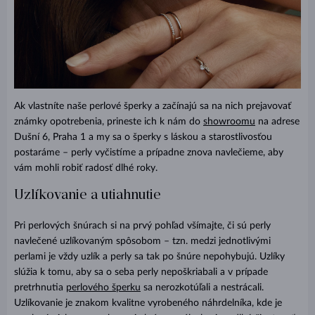
Ak vlastníte naše perlové šperky a začínajú sa na nich prejavovať
známky opotrebenia, prineste ich k nám do
showroomu
na adrese
Dušní 6, Praha 1 a my sa o šperky s láskou a starostlivosťou
postaráme – perly vyčistíme a prípadne znova navlečieme, aby
vám mohli robiť radosť dlhé roky.
Uzlíkovanie a utiahnutie
Pri perlových šnúrach si na prvý pohľad všímajte, či sú perly
navlečené uzlíkovaným spôsobom – tzn. medzi jednotlivými
perlami je vždy uzlík a perly sa tak po šnúre nepohybujú. Uzlíky
slúžia k tomu, aby sa o seba perly nepoškriabali a v prípade
pretrhnutia
perlového šperku
sa nerozkotúľali a nestrácali.
Uzlíkovanie je znakom kvalitne vyrobeného náhrdelníka, kde je