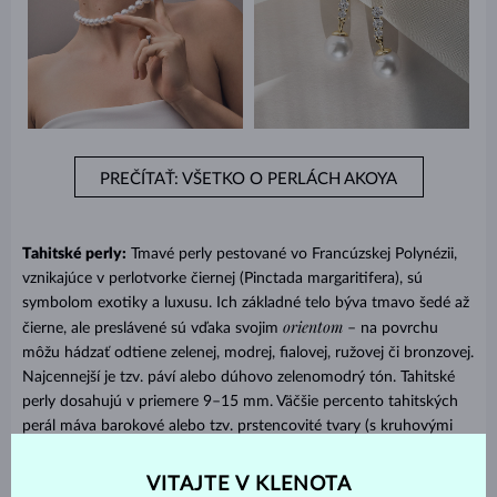
PREČÍTAŤ: VŠETKO O PERLÁCH AKOYA
Tahitské perly:
Tmavé perly pestované vo Francúzskej Polynézii,
vznikajúce v perlotvorke čiernej (Pinctada margaritifera), sú
symbolom exotiky a luxusu. Ich základné telo býva tmavo šedé až
orientom
čierne, ale preslávené sú vďaka svojim
– na povrchu
môžu hádzať odtiene zelenej, modrej, fialovej, ružovej či bronzovej.
Najcennejší je tzv. páví alebo dúhovo zelenomodrý tón. Tahitské
perly dosahujú v priemere 9–15 mm. Väčšie percento tahitských
perál máva barokové alebo tzv. prstencovité tvary (s kruhovými
ryhami okolo obvodu) – dokonale okrúhle kusy sú veľmi vzácne a
drahé.
VITAJTE V KLENOTA