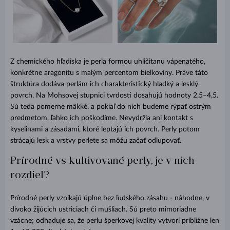
Z chemického hľadiska je perla formou uhličitanu vápenatého,
konkrétne aragonitu s malým percentom bielkoviny. Práve táto
štruktúra dodáva perlám ich charakteristický hladký a lesklý
povrch. Na Mohsovej stupnici tvrdosti dosahujú hodnoty 2,5–4,5.
Sú teda pomerne mäkké, a pokiaľ do nich budeme rýpať ostrým
predmetom, ľahko ich poškodíme. Nevydržia ani kontakt s
kyselinami a zásadami, ktoré leptajú ich povrch. Perly potom
strácajú lesk a vrstvy perlete sa môžu začať odlupovať.
Prírodné vs kultivované perly, je v nich
rozdiel?
Prírodné perly vznikajú úplne bez ľudského zásahu - náhodne, v
divoko žijúcich ustriciach či mušliach. Sú preto mimoriadne
vzácne; odhaduje sa, že perlu šperkovej kvality vytvorí približne len