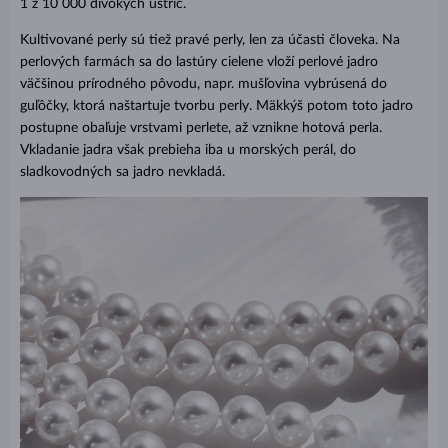
1 z 10 000 divokých ustríc.
Kultivované perly sú tiež pravé perly, len za účasti človeka. Na
perlových farmách sa do lastúry cielene vloží perlové jadro
väčšinou prírodného pôvodu, napr. mušľovina vybrúsená do
guľôčky, ktorá naštartuje tvorbu perly. Mäkkýš potom toto jadro
postupne obaľuje vrstvami perlete, až vznikne hotová perla.
Vkladanie jadra však prebieha iba u morských perál, do
sladkovodných sa jadro nevkladá.