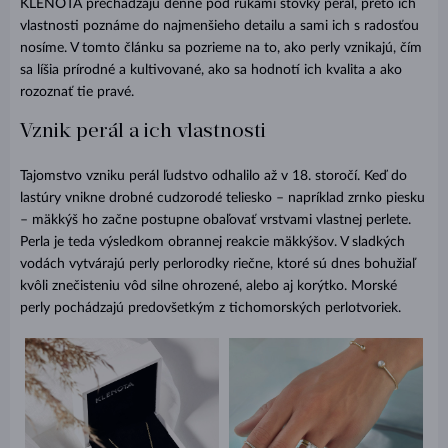
KLENOTA prechádzajú denne pod rukami stovky perál, preto ich
vlastnosti poznáme do najmenšieho detailu a sami ich s radosťou
nosíme. V tomto článku sa pozrieme na to, ako perly vznikajú, čím
sa líšia prírodné a kultivované, ako sa hodnotí ich kvalita a ako
rozoznať tie pravé.
Vznik perál a ich vlastnosti
Tajomstvo vzniku perál ľudstvo odhalilo až v 18. storočí. Keď do
lastúry vnikne drobné cudzorodé teliesko – napríklad zrnko piesku
– mäkkýš ho začne postupne obaľovať vrstvami vlastnej perlete.
Perla je teda výsledkom obrannej reakcie mäkkýšov. V sladkých
vodách vytvárajú perly perlorodky riečne, ktoré sú dnes bohužiaľ
kvôli znečisteniu vôd silne ohrozené, alebo aj korýtko. Morské
perly pochádzajú predovšetkým z tichomorských perlotvoriek.