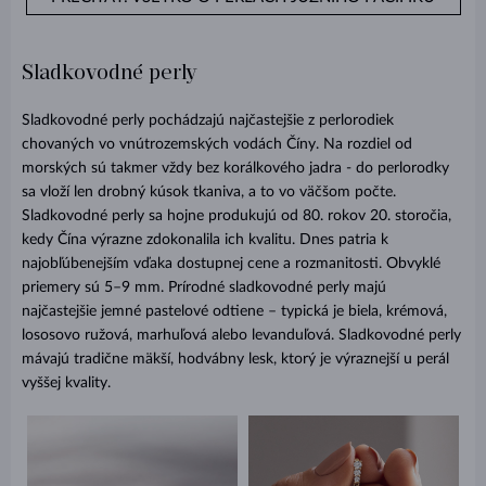
Sladkovodné perly
Sladkovodné perly pochádzajú najčastejšie z perlorodiek
chovaných vo vnútrozemských vodách Číny. Na rozdiel od
morských sú takmer vždy bez korálkového jadra - do perlorodky
sa vloží len drobný kúsok tkaniva, a to vo väčšom počte.
Sladkovodné perly sa hojne produkujú od 80. rokov 20. storočia,
kedy Čína výrazne zdokonalila ich kvalitu. Dnes patria k
najobľúbenejším vďaka dostupnej cene a rozmanitosti. Obvyklé
priemery sú 5–9 mm. Prírodné sladkovodné perly majú
najčastejšie jemné pastelové odtiene – typická je biela, krémová,
lososovo ružová, marhuľová alebo levanduľová. Sladkovodné perly
mávajú tradične mäkší, hodvábny lesk, ktorý je výraznejší u perál
vyššej kvality.