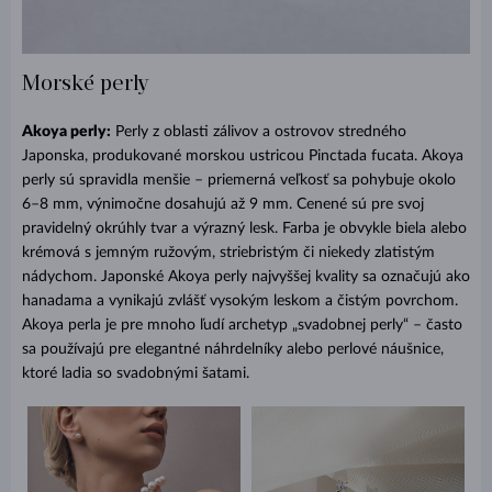
Morské perly
Akoya perly:
Perly z oblasti zálivov a ostrovov stredného
Japonska, produkované morskou ustricou Pinctada fucata. Akoya
perly sú spravidla menšie – priemerná veľkosť sa pohybuje okolo
6–8 mm, výnimočne dosahujú až 9 mm. Cenené sú pre svoj
pravidelný okrúhly tvar a výrazný lesk. Farba je obvykle biela alebo
krémová s jemným ružovým, striebristým či niekedy zlatistým
nádychom. Japonské Akoya perly najvyššej kvality sa označujú ako
hanadama a vynikajú zvlášť vysokým leskom a čistým povrchom.
Akoya perla je pre mnoho ľudí archetyp „svadobnej perly“ – často
sa používajú pre elegantné náhrdelníky alebo perlové náušnice,
ktoré ladia so svadobnými šatami.