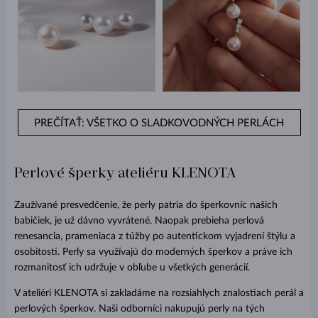
PREČÍTAŤ: VŠETKO O SLADKOVODNÝCH PERLÁCH
Perlové šperky ateliéru KLENOTA
Zaužívané presvedčenie, že perly patria do šperkovníc našich
babičiek, je už dávno vyvrátené. Naopak prebieha perlová
renesancia, prameniaca z túžby po autentickom vyjadrení štýlu a
osobitosti. Perly sa využívajú do moderných šperkov a práve ich
rozmanitosť ich udržuje v obľube u všetkých generácií.
V ateliéri KLENOTA si zakladáme na rozsiahlych znalostiach perál a
perlových šperkov. Naši odborníci nakupujú perly na tých