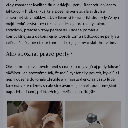
vždy znamenať kvalitnejšiu a lesklejšiu perlu. Rozhoduje viacero
faktorov – hrúbka, kvalita a zloženie perlete, ale aj druh a
zdravotný stav mäkkýša. Uvedieme si to na príklade: perly Akoya
majú tenkú vrstvu perlete, ale ich lesk je prekrásny, takmer
zrkadlový, pretože vrstvy perlete sú kladené pomalšie,
kompaktnejšie a dokonalejšie. Oproti tomu sladkovodné perly sú
celé zložené z perlete, pritom ich lesk je jemný a skôr hodvábny.
Ako spoznať pravé perly?
Okrem menej kvalitných perál sa na trhu objavujú aj perly falošné.
Väčšinou ich spoznáme tak, že majú syntetický povrch, bývajú až
neprirodzene dokonale okrúhle a v mieste dierky sa často lúpe
farebná vrstva. Dnes sa ale stretávame aj s oveľa podarenejšími
napodobeninami, pri ktorých je rozlíšenie zložitejšie.