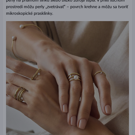
perly na priamom slnku alebo blízko zdroja tepla. V príliš suchom
prostredí môžu perly „zvetrávať“ – povrch krehne a môžu sa tvoriť
mikroskopické prasklinky.