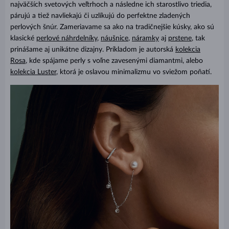
najväčších svetových veľtrhoch a následne ich starostlivo triedia,
párujú a tiež navliekajú či uzlíkujú do perfektne zladených
perlových šnúr. Zameriavame sa ako na tradičnejšie kúsky, ako sú
klasické
perlové náhrdelníky
,
náušnice
,
náramky
aj
prstene
, tak
prinášame aj unikátne dizajny. Príkladom je autorská
kolekcia
Rosa
, kde spájame perly s voľne zavesenými diamantmi, alebo
kolekcia Luster
, ktorá je oslavou minimalizmu vo sviežom poňatí.