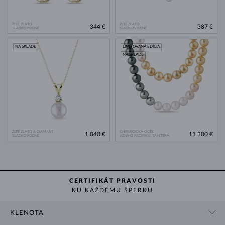
ŽLTÉ ZLATO
ŽLTÉ ZLATO
344 €
387 €
SLADKOVODNÉ
SLADKOVODNÉ
NA SKLADE
LIMITOVANÁ EDÍCIA
NA SKLADE
ŽLTÉ ZLATO & DIAMANT
CHIRURGICKÁ OCEĽ
1 040 €
11 300 €
SLADKOVODNÉ
JIŽNÍHO PACIFIKU, TAHITSKÁ
CERTIFIKÁT PRAVOSTI
KU KAŽDÉMU ŠPERKU
KLENOTA