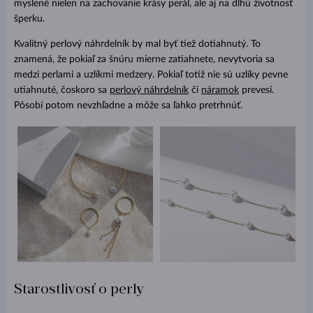
myslené nielen na zachovanie krásy perál, ale aj na dlhú životnosť
šperku.
Kvalitný perlový náhrdelník by mal byť tiež dotiahnutý. To
znamená, že pokiaľ za šnúru mierne zatiahnete, nevytvoria sa
medzi perlami a uzlíkmi medzery. Pokiaľ totiž nie sú uzlíky pevne
utiahnuté, čoskoro sa
perlový náhrdelník
či
náramok
prevesí.
Pôsobí potom nevzhľadne a môže sa ľahko pretrhnúť.
Starostlivosť o perly