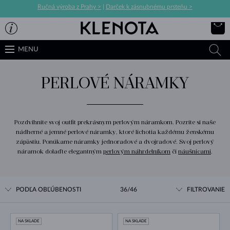
Ručná výroba z Prahy >
|
Darček k zásnubnému prsteňu >
MENU
PERLOVÉ NÁRAMKY
Pozdvihnite svoj outfit prekrásnym perlovým náramkom. Pozrite si naše
nádherné a jemné perlové náramky, ktoré lichotia každému ženskému
zápästiu. Ponúkame náramky jednoradové a dvojradové. Svoj perlový
náramok dolaďte elegantným
perlovým náhrdelníkom
či
náušnicami
.
PODĽA OBĽÚBENOSTI
36/46
FILTROVANIE
NA SKLADE
NA SKLADE