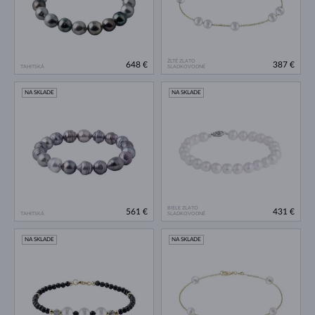
ŽLTÉ ZLATO
648 €
387 €
TAHITSKÁ
SLADKOVODNÉ
NA SKLADE
NA SKLADE
BIELE ZLATO
561 €
431 €
TAHITSKÁ
SLADKOVODNÉ
NA SKLADE
NA SKLADE