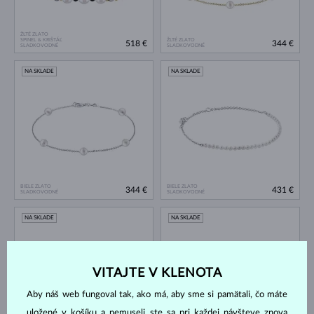
ŽLTÉ ZLATO
SPINEL & KRIŠTÁĽ
ŽLTÉ ZLATO
518 €
344 €
SLADKOVODNÉ
SLADKOVODNÉ
NA SKLADE
NA SKLADE
BIELE ZLATO
BIELE ZLATO
344 €
431 €
SLADKOVODNÉ
SLADKOVODNÉ
NA SKLADE
NA SKLADE
VITAJTE V KLENOTA
Aby náš web fungoval tak, ako má, aby sme si pamätali, čo máte
uložené v košíku a nemuseli ste sa pri každej návšteve znova