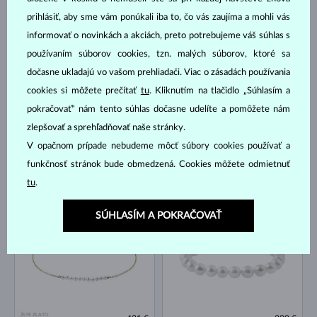
RUŽOVÉ ZLATO
prihlásiť, aby sme vám ponúkali iba to, čo vás zaujíma a mohli vás
BIELE ZLATO
DIAMANT LAB GROWN & PERLA
474 €
453 €
SLADKOVODNÉ
SLADKOVODNÉ
informovať o novinkách a akciách, preto potrebujeme váš súhlas s
NA SKLADE
NA SKLADE
používaním súborov cookies, tzn. malých súborov, ktoré sa
NOVINKA
dočasne ukladajú vo vašom prehliadači. Viac o zásadách používania
cookies si môžete prečítať
tu
. Kliknutím na tlačidlo „Súhlasím a
pokračovať“ nám tento súhlas dočasne udelíte a pomôžete nám
zlepšovať a sprehľadňovať naše stránky.
V opačnom prípade nebudeme môcť súbory cookies používať a
ŽLTÉ ZLATO
funkčnosť stránok bude obmedzená. Cookies môžete odmietnuť
DIAMANT LAB GROWN & PERLA
648 €
453 €
TAHITSKÁ
SLADKOVODNÉ
tu
.
NA SKLADE
NA SKLADE
SÚHLASÍM A POKRAČOVAŤ
ŽLTÉ ZLATO