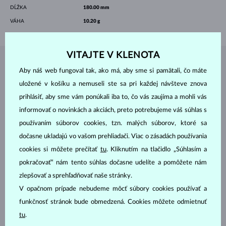
DĹŽKA
180.00 mm
VÁHA
10.20 g
VITAJTE V KLENOTA
ŠPERKY Z
ATELIÉRU KLENOTA
Aby náš web fungoval tak, ako má, aby sme si pamätali, čo máte
uložené v košíku a nemuseli ste sa pri každej návšteve znova
prihlásiť, aby sme vám ponúkali iba to, čo vás zaujíma a mohli vás
informovať o novinkách a akciách, preto potrebujeme váš súhlas s
používaním súborov cookies, tzn. malých súborov, ktoré sa
dočasne ukladajú vo vašom prehliadači. Viac o zásadách používania
cookies si môžete prečítať
tu
. Kliknutím na tlačidlo „Súhlasím a
pokračovať“ nám tento súhlas dočasne udelíte a pomôžete nám
zlepšovať a sprehľadňovať naše stránky.
V opačnom prípade nebudeme môcť súbory cookies používať a
funkčnosť stránok bude obmedzená. Cookies môžete odmietnuť
tu
.