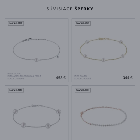
SÚVISIACE
ŠPERKY
NA SKLADE
NA SKLADE
BIELE ZLATO
DIAMANT LAB GROWN & PERLA
ŽLTÉ ZLATO
453 €
344 €
SLADKOVODNÉ
SLADKOVODNÉ
NA SKLADE
NA SKLADE