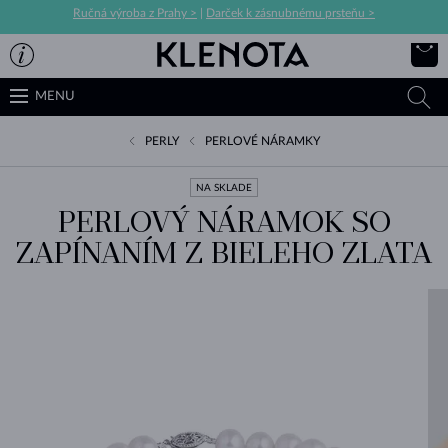
Ručná výroba z Prahy >
|
Darček k zásnubnému prsteňu >
MENU
PERLY
PERLOVÉ NÁRAMKY
NA SKLADE
PERLOVÝ NÁRAMOK SO
ZAPÍNANÍM Z BIELEHO ZLATA