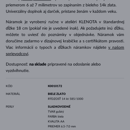
priemerom 6 až 7 milimetrov so zapínaním z bieleho 14k zlata.
Univerzálny doplnok aj darček, pristane ženám v každom veku.
Náramok je vyrobený ručne v ateliéri KLENOTA v štandardnej
dĺžke 18 cm (pokiaľ nie je uvedené inak). Ak požadujete inú dĺžku,
môžete to uviesť do poznámky v objednávke. Náramok vám
doručíme zadarmo v dizajnovej krabičke a s certifikátom pravosti.
Viac informácií o typoch a dĺžkach náramkov nájdete
v našom
sprievodcovi
.
Dostupnosť:
na sklade
pripravené na odoslanie alebo
vyzdvihnutie.
KÓD
K0010172
MATERIÁL
BIELE ZLATO
RÝDZOSŤ
14 kt 585/1000
PERLY
SLADKOVODNÉ
TVAR
guľatý
FARBA
biela
KVALITA
AA
PRIEMER
6.5-7.0 mm