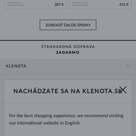
BIELE ZLATO
RUŽOVÉ ZLATO
387 €
431 €
SLADKOVODNÉ
SLADKOVODNÉ
ZOBRAZIŤ ĎALŠIE ŠPERKY
ŠTANDARDNÁ DOPRAVA
ZADARMO
KLENOTA
KONTAKTNÉ ÚDAJE
NÁKUP
SHOWROOM
NACHÁDZATE SA NA KLENOTA.SK
DODANIE A PLATBA ZA TOVAR
O NÁS
O ŠPERKOCH
VRÁTENIE A VÝMENA
PRE MÉDIÁ
VEĽKOSTI A ÚPRAVY PRSTEŇOV
REKLAMÁCIA
BLOG
CHANGE COUNTRY
For the best shopping experience, we recommend visiting
TYPY A DĹŽKY RETIAZOK
VÝBER SVADOBNÝCH OBRÚČOK
our international website in English.
DĹŽKY NÁRAMKOV
CERTIFIKÁTY PRAVOSTI
Slovensko
NEWSLETTER
ZAPÍNANIE NÁUŠNÍC
OBCHODNÉ PODMIENKY