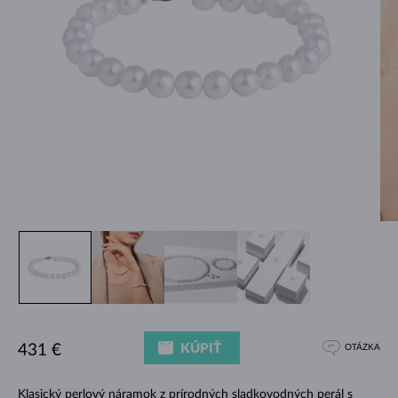
KÚPIŤ
431 €
OTÁZKA
Klasický
perlový náramok
z prírodných sladkovodných perál s