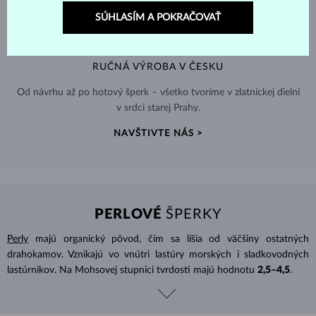
SÚHLASÍM A POKRAČOVAŤ
RUČNÁ VÝROBA V ČESKU
Od návrhu až po hotový šperk – všetko tvoríme v zlatníckej dielni
v srdci starej Prahy.
NAVŠTIVTE NÁS >
PERLOVÉ
ŠPERKY
Perly
majú organický pôvod, čím sa líšia od väčšiny ostatných
drahokamov. Vznikajú vo vnútri lastúry morských i sladkovodných
lastúrnikov. Na Mohsovej stupnici tvrdosti majú hodnotu
2,5–4,5
.