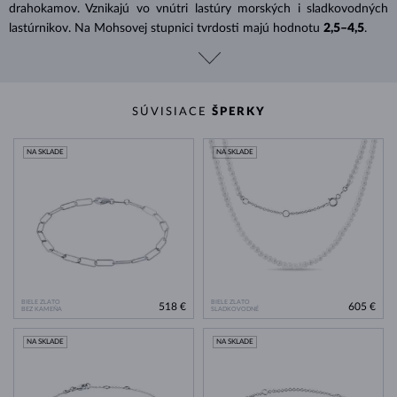
drahokamov. Vznikajú vo vnútri lastúry morských i sladkovodných
lastúrnikov. Na Mohsovej stupnici tvrdosti majú hodnotu
2,5–4,5
.
SÚVISIACE
ŠPERKY
NA SKLADE
NA SKLADE
BIELE ZLATO
BIELE ZLATO
518 €
605 €
BEZ KAMEŇA
SLADKOVODNÉ
NA SKLADE
NA SKLADE