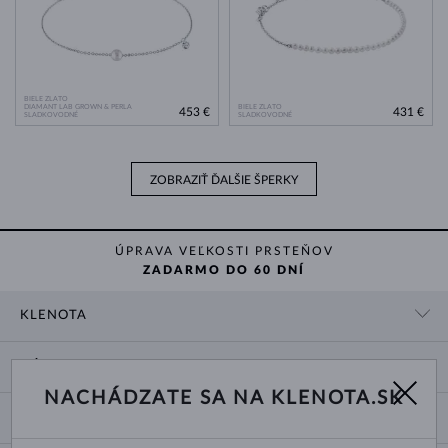
BIELE ZLATO
DIAMANT LAB GROWN & PERLA
BIELE ZLATO
453 €
431 €
SLADKOVODNÉ
SLADKOVODNÉ
ZOBRAZIŤ ĎALŠIE ŠPERKY
ÚPRAVA VEĽKOSTI PRSTEŇOV
ZADARMO DO 60 DNÍ
KLENOTA
KONTAKTNÉ ÚDAJE
NÁKUP
SHOWROOM
NACHÁDZATE SA NA KLENOTA.SK
DODANIE A PLATBA ZA TOVAR
O NÁS
O ŠPERKOCH
VRÁTENIE A VÝMENA
PRE MÉDIÁ