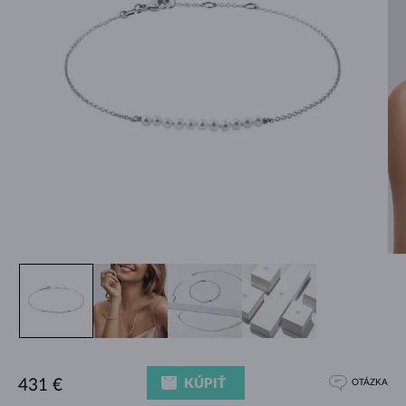
KÚPIŤ
431 €
OTÁZKA