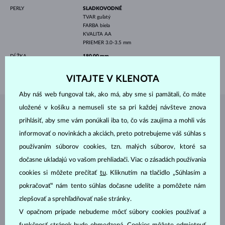
PERLY
SLADKOVODNÉ
TVAR
guľatý
FARBA
biela
KVALITA
AA
PRIEMER
3.0-3.5 mm
DĹŽKA
180.00 mm
VÁHA
1.20 g
VITAJTE V KLENOTA
Aby náš web fungoval tak, ako má, aby sme si pamätali, čo máte
uložené v košíku a nemuseli ste sa pri každej návšteve znova
ŠPERKY Z
ATELIÉRU KLENOTA
prihlásiť, aby sme vám ponúkali iba to, čo vás zaujíma a mohli vás
informovať o novinkách a akciách, preto potrebujeme váš súhlas s
používaním súborov cookies, tzn. malých súborov, ktoré sa
dočasne ukladajú vo vašom prehliadači. Viac o zásadách používania
cookies si môžete prečítať
tu
. Kliknutím na tlačidlo „Súhlasím a
pokračovať“ nám tento súhlas dočasne udelíte a pomôžete nám
zlepšovať a sprehľadňovať naše stránky.
V opačnom prípade nebudeme môcť súbory cookies používať a