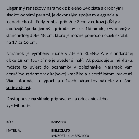
Elegantný retiazkový náramok z bieleho 14k zlata s drobnými
sladkovodnými perlami, je dokonalým spojením elegancie a
jednoduchosti. Perly zdobia približne 3 cm z celkovej dĺžky a
dodávajú šperku jemný a prirodzený lesk. Náramok je vyrobený v
štandardnej dĺžke 18 cm, ktorú je možné pomocou očiek skrátiť
na 17 až 16 cm.
Náramok je vyrobený ručne v ateliéri KLENOTA v štandardnej
dĺžke 18 cm (pokiaľ nie je uvedené inak). Ak požadujete inú dĺžku,
môžete to uviesť do poznámky v objednávke. Náramok vám
doručíme zadarmo v dizajnovej krabičke a s certifikátom pravosti.
Viac informácií o typoch a dĺžkach náramkov nájdete
v našom
sprievodcovi
.
Dostupnosť:
na sklade
pripravené na odoslanie alebo
vyzdvihnutie.
KÓD
B6051002
MATERIÁL
BIELE ZLATO
RÝDZOSŤ
14 kt 585/1000