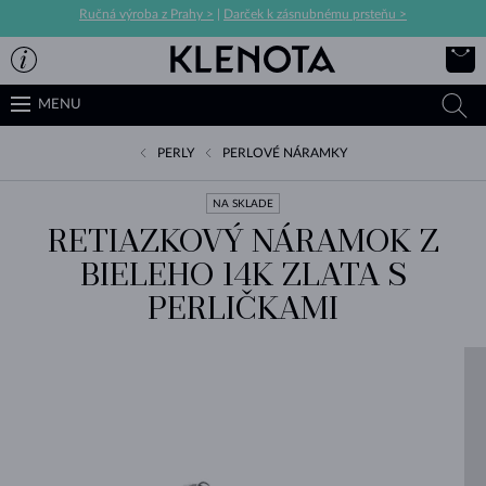
Ručná výroba z Prahy >
|
Darček k zásnubnému prsteňu >
MENU
PERLY
PERLOVÉ NÁRAMKY
NA SKLADE
RETIAZKOVÝ NÁRAMOK Z
BIELEHO 14K ZLATA S
PERLIČKAMI