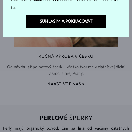
funkčnosť stránok bude obmedzená. Cookies môžete odmietnuť
tu
.
SÚHLASÍM A POKRAČOVAŤ
RUČNÁ VÝROBA V ČESKU
Od návrhu až po hotový šperk – všetko tvoríme v zlatníckej dielni
v srdci starej Prahy.
NAVŠTIVTE NÁS >
PERLOVÉ
ŠPERKY
Perly
majú organický pôvod, čím sa líšia od väčšiny ostatných