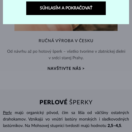
SÚHLASÍM A POKRAČOVAŤ
RUČNÁ VÝROBA V ČESKU
Od návrhu až po hotový šperk – všetko tvoríme v zlatníckej dielni
v srdci starej Prahy.
NAVŠTIVTE NÁS >
PERLOVÉ
ŠPERKY
Perly
majú organický pôvod, čím sa líšia od väčšiny ostatných
drahokamov. Vznikajú vo vnútri lastúry morských i sladkovodných
lastúrnikov. Na Mohsovej stupnici tvrdosti majú hodnotu
2,5–4,5
.