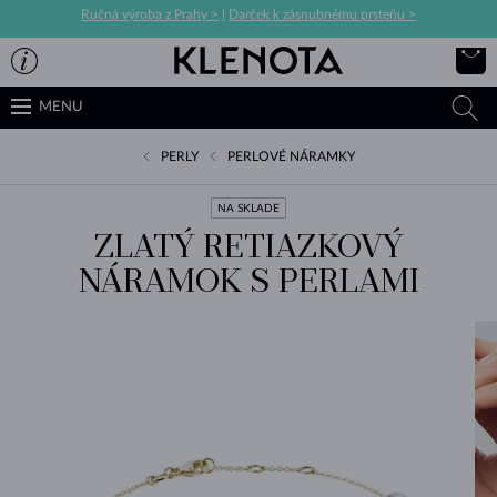
Ručná výroba z Prahy >
|
Darček k zásnubnému prsteňu >
MENU
PERLY
PERLOVÉ NÁRAMKY
NA SKLADE
ZLATÝ RETIAZKOVÝ
NÁRAMOK S PERLAMI