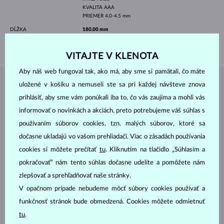
KVALITA
AAA
PRIEMER
4.0-4.5 mm
DĹŽKA
180.00 mm
VÁHA
1.35 g
VITAJTE V KLENOTA
Aby náš web fungoval tak, ako má, aby sme si pamätali, čo máte
uložené v košíku a nemuseli ste sa pri každej návšteve znova
ŠPERKY Z
ATELIÉRU KLENOTA
prihlásiť, aby sme vám ponúkali iba to, čo vás zaujíma a mohli vás
informovať o novinkách a akciách, preto potrebujeme váš súhlas s
používaním súborov cookies, tzn. malých súborov, ktoré sa
dočasne ukladajú vo vašom prehliadači. Viac o zásadách používania
cookies si môžete prečítať
tu
. Kliknutím na tlačidlo „Súhlasím a
pokračovať“ nám tento súhlas dočasne udelíte a pomôžete nám
zlepšovať a sprehľadňovať naše stránky.
V opačnom prípade nebudeme môcť súbory cookies používať a
funkčnosť stránok bude obmedzená. Cookies môžete odmietnuť
tu
.