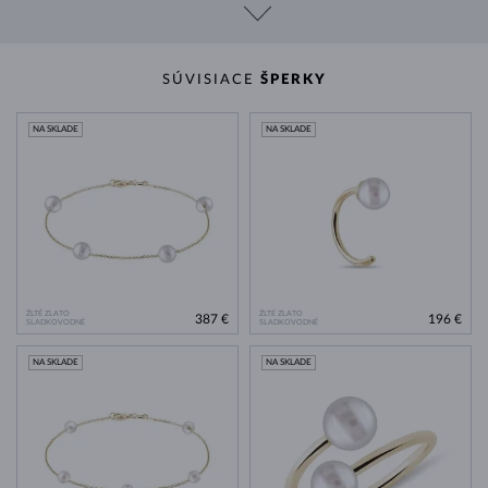
SÚVISIACE
ŠPERKY
NA SKLADE
NA SKLADE
ŽLTÉ ZLATO
ŽLTÉ ZLATO
387 €
196 €
SLADKOVODNÉ
SLADKOVODNÉ
NA SKLADE
NA SKLADE