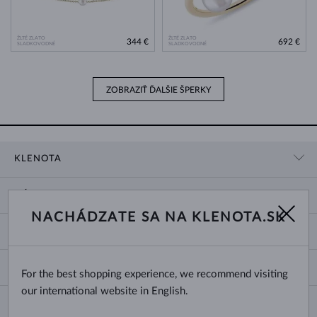
ŽLTÉ ZLATO
ŽLTÉ ZLATO
344 €
692 €
SLADKOVODNÉ
SLADKOVODNÉ
ZOBRAZIŤ ĎALŠIE ŠPERKY
KLENOTA
KONTAKTNÉ ÚDAJE
NÁKUP
SHOWROOM
NACHÁDZATE SA NA KLENOTA.SK
DODANIE A PLATBA ZA TOVAR
O NÁS
O ŠPERKOCH
VRÁTENIE A VÝMENA
PRE MÉDIÁ
VEĽKOSTI A ÚPRAVY PRSTEŇOV
REKLAMÁCIA
BLOG
CHANGE COUNTRY
For the best shopping experience, we recommend visiting
TYPY A DĹŽKY RETIAZOK
VÝBER SVADOBNÝCH OBRÚČOK
our international website in English.
DĹŽKY NÁRAMKOV
CERTIFIKÁTY PRAVOSTI
Slovensko
NEWSLETTER
ZAPÍNANIE NÁUŠNÍC
OBCHODNÉ PODMIENKY