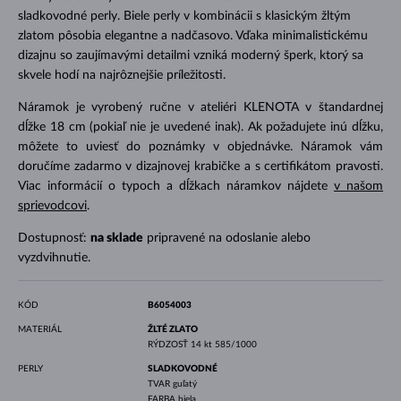
sladkovodné perly. Biele perly v kombinácii s klasickým žltým
zlatom pôsobia elegantne a nadčasovo. Vďaka minimalistickému
dizajnu so zaujímavými detailmi vzniká moderný šperk, ktorý sa
skvele hodí na najrôznejšie príležitosti.
Náramok je vyrobený ručne v ateliéri KLENOTA v štandardnej
dĺžke 18 cm (pokiaľ nie je uvedené inak). Ak požadujete inú dĺžku,
môžete to uviesť do poznámky v objednávke. Náramok vám
doručíme zadarmo v dizajnovej krabičke a s certifikátom pravosti.
Viac informácií o typoch a dĺžkach náramkov nájdete
v našom
sprievodcovi
.
Dostupnosť:
na sklade
pripravené na odoslanie alebo
vyzdvihnutie.
KÓD
B6054003
MATERIÁL
ŽLTÉ ZLATO
RÝDZOSŤ
14 kt 585/1000
PERLY
SLADKOVODNÉ
TVAR
guľatý
FARBA
biela