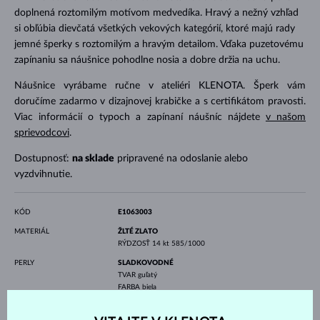
doplnená roztomilým motívom medvedíka. Hravý a nežný vzhľad
si obľúbia dievčatá všetkých vekových kategórií, ktoré majú rady
jemné šperky s roztomilým a hravým detailom. Vďaka puzetovému
zapínaniu sa náušnice pohodlne nosia a dobre držia na uchu.
Náušnice vyrábame ručne v ateliéri KLENOTA. Šperk vám
doručíme zadarmo v dizajnovej krabičke a s certifikátom pravosti.
Viac informácií o typoch a zapínaní náušníc nájdete
v našom
sprievodcovi
.
Dostupnosť:
na sklade
pripravené na odoslanie alebo
vyzdvihnutie.
KÓD
E1063003
MATERIÁL
ŽLTÉ ZLATO
RÝDZOSŤ
14 kt 585/1000
PERLY
SLADKOVODNÉ
TVAR
guľatý
FARBA
biela
KVALITA
AAA
PRIEMER
5 - 5.5 mm