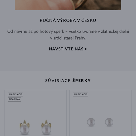
RUČNÁ VÝROBA V ČESKU
Od návrhu až po hotový šperk – všetko tvoríme v zlatníckej dielni
v srdci starej Prahy.
NAVŠTIVTE NÁS >
SÚVISIACE
ŠPERKY
NA SKLADE
NA SKLADE
NOVINKA