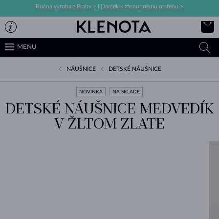
Ručná výroba z Prahy >
|
Darček k zásnubnému prsteňu >
MENU
NÁUŠNICE
DETSKÉ NÁUŠNICE
NOVINKA
NA SKLADE
DETSKÉ NÁUŠNICE MEDVEDÍK
V ŽLTOM ZLATE