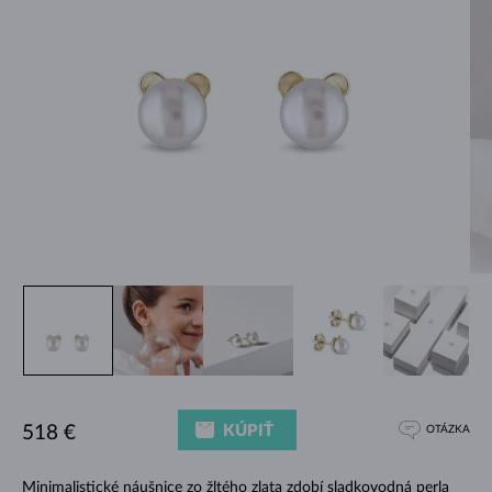
KÚPIŤ
518 €
OTÁZKA
Minimalistické náušnice zo žltého zlata zdobí sladkovodná perla