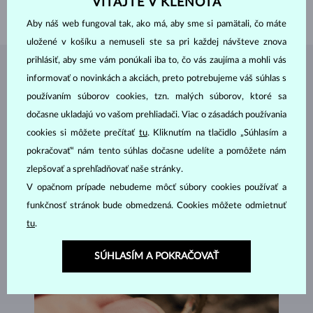
VITAJTE V KLENOTA
VÁHA
1.60 g
Aby náš web fungoval tak, ako má, aby sme si pamätali, čo máte
uložené v košíku a nemuseli ste sa pri každej návšteve znova
prihlásiť, aby sme vám ponúkali iba to, čo vás zaujíma a mohli vás
ŠPERKY Z
ATELIÉRU KLENOTA
informovať o novinkách a akciách, preto potrebujeme váš súhlas s
používaním súborov cookies, tzn. malých súborov, ktoré sa
dočasne ukladajú vo vašom prehliadači. Viac o zásadách používania
cookies si môžete prečítať
tu
. Kliknutím na tlačidlo „Súhlasím a
pokračovať“ nám tento súhlas dočasne udelíte a pomôžete nám
zlepšovať a sprehľadňovať naše stránky.
V opačnom prípade nebudeme môcť súbory cookies používať a
funkčnosť stránok bude obmedzená. Cookies môžete odmietnuť
tu
.
SÚHLASÍM A POKRAČOVAŤ