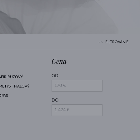
BIELE ZLATO
RUŽOVÉ ZLATO
BIELE ZLATO
FILTROVANIE
Cena
OD
AFÍR RUŽOVÝ
METYST FIALOVÝ
OPÁS
DO