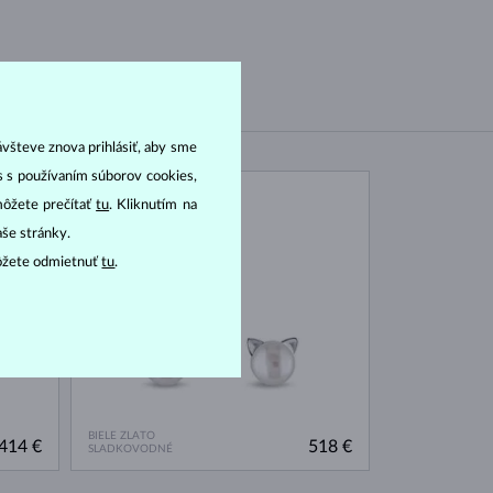
ávšteve znova prihlásiť, aby sme
as s používaním súborov cookies,
NA SKLADE
môžete prečítať
tu
. Kliknutím na
NOVINKA
aše stránky.
ôžete odmietnuť
tu
.
BIELE ZLATO
414 €
518 €
SLADKOVODNÉ