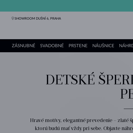
SHOWROOM DUŠNÍ 6, PRAHA
ZÁSNUBNÉ
SVADOBNÉ
PRSTENE
NÁUŠNICE
NÁHRD
Zásnubné prstene
Svadobné obrúčky
Prstene
Náušnice
Náhrdelníky
Náramky
Perly
Šperky
Darčeky
Kolekcie KLENOTA
DETSKÉ ŠPERK
P
Hravé motívy, elegantné prevedenie – zlaté 
ktorú budú mať vždy pri sebe. Objavte náh