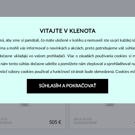
VITAJTE V KLENOTA
á, aby sme si pamätali, čo máte uložené v košíku a nemuseli ste sa pri každej n
jíma a mohli vás informovať o novinkách a akciách, preto potrebujeme váš súhl
NA SKLADE
dočasne ukladajú vo vašom prehliadači. Viac o zásadách používania cookies si 
“ nám tento súhlas dočasne udelíte a pomôžete nám zlepšovať a sprehľadňovať n
ôcť súbory cookies používať a funkčnosť stránok bude obmedzená. Cookies m
SÚHLASÍM A POKRAČOVAŤ
ZLATO
BIELE ZLATO
505 €
OVODNÉ
SLADKOVODNÉ