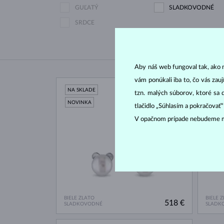
GUĽATÝ
SLADKOVODNÉ
SRDCE
Aby náš web fungoval tak, ako m
vám ponúkali iba to, čo vás zau
NA SKLADE
tzn. malých súborov, ktoré sa 
NOVINKA
tlačidlo „Súhlasím a pokračovať
V opačnom prípade nebudeme m
BIELE ZLATO
BIELE 
518 €
SLADKOVODNÉ
SLADK