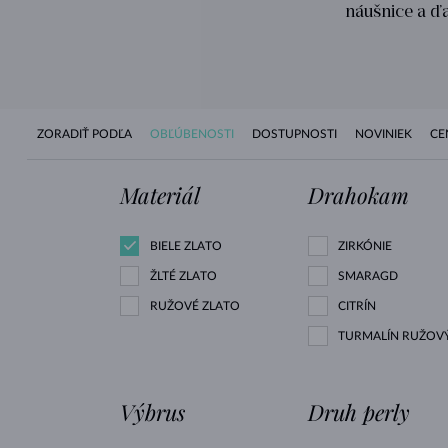
náušnice a ďa
ZORADIŤ PODĽA
OBĽÚBENOSTI
DOSTUPNOSTI
NOVINIEK
CE
Materiál
Drahokam
BIELE ZLATO
ZIRKÓNIE
ŽLTÉ ZLATO
SMARAGD
RUŽOVÉ ZLATO
CITRÍN
TURMALÍN RUŽOV
Výbrus
Druh perly