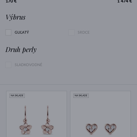
170 €
1 474 €
Výbrus
GUĽATÝ
SRDCE
Druh perly
SLADKOVODNÉ
NA SKLADE
NA SKLADE