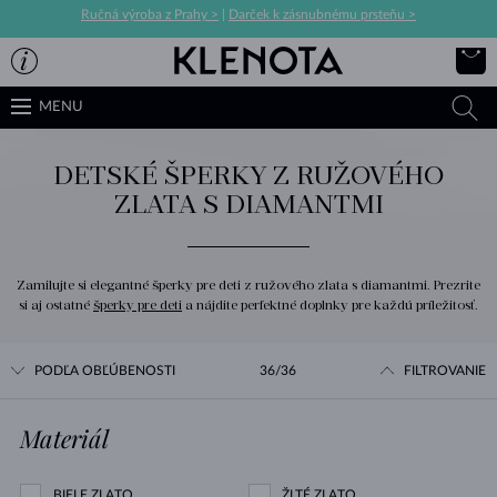
Ručná výroba z Prahy >
|
Darček k zásnubnému prsteňu >
MENU
DETSKÉ ŠPERKY Z RUŽOVÉHO
ZLATA S DIAMANTMI
Zamilujte si elegantné šperky pre deti z ružového zlata s diamantmi. Prezrite
si aj ostatné
šperky pre deti
a nájdite perfektné doplnky pre každú príležitosť.
PODĽA OBĽÚBENOSTI
36/36
FILTROVANIE
Materiál
BIELE ZLATO
ŽLTÉ ZLATO