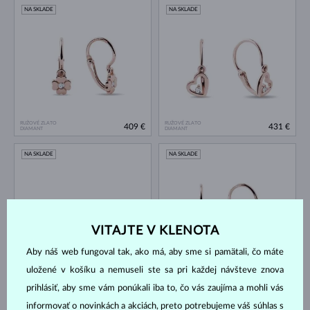
NA SKLADE
NA SKLADE
RUŽOVÉ ZLATO
RUŽOVÉ ZLATO
409 €
431 €
DIAMANT
DIAMANT
NA SKLADE
NA SKLADE
VITAJTE V KLENOTA
Aby náš web fungoval tak, ako má, aby sme si pamätali, čo máte
RUŽOVÉ ZLATO
RUŽOVÉ ZLATO
uložené v košíku a nemuseli ste sa pri každej návšteve znova
866 €
648 €
DIAMANT
DIAMANT
prihlásiť, aby sme vám ponúkali iba to, čo vás zaujíma a mohli vás
NA SKLADE
NA SKLADE
informovať o novinkách a akciách, preto potrebujeme váš súhlas s