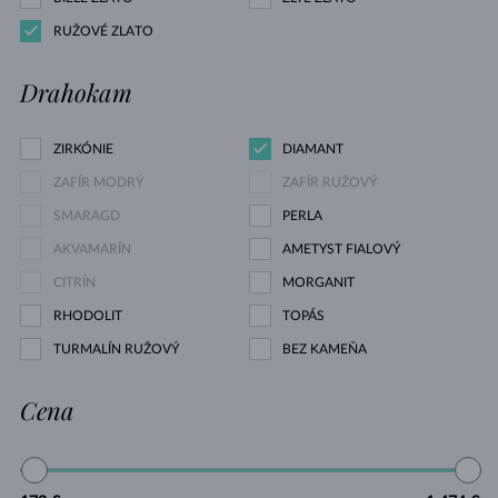
RUŽOVÉ ZLATO
Drahokam
ZIRKÓNIE
DIAMANT
ZAFÍR MODRÝ
ZAFÍR RUŽOVÝ
SMARAGD
PERLA
AKVAMARÍN
AMETYST FIALOVÝ
CITRÍN
MORGANIT
RHODOLIT
TOPÁS
TURMALÍN RUŽOVÝ
BEZ KAMEŇA
Cena