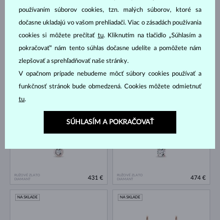
používaním súborov cookies, tzn. malých súborov, ktoré sa
dočasne ukladajú vo vašom prehliadači. Viac o zásadách používania
cookies si môžete prečítať
tu
. Kliknutím na tlačidlo „Súhlasím a
pokračovať“ nám tento súhlas dočasne udelíte a pomôžete nám
zlepšovať a sprehľadňovať naše stránky.
RUŽOVÉ ZLATO
RUŽOVÉ ZLATO
V opačnom prípade nebudeme môcť súbory cookies používať a
518 €
648 €
DIAMANT
DIAMANT
funkčnosť stránok bude obmedzená. Cookies môžete odmietnuť
NA SKLADE
NA SKLADE
tu
.
SÚHLASÍM A POKRAČOVAŤ
RUŽOVÉ ZLATO
RUŽOVÉ ZLATO
431 €
474 €
DIAMANT
DIAMANT
NA SKLADE
NA SKLADE