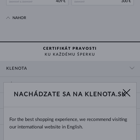
409 €
300 €
DIAMANT & DIAMANT
DIAMANT
NAHOR
CERTIFIKÁT PRAVOSTI
KU KAŽDÉMU ŠPERKU
KLENOTA
KONTAKTNÉ ÚDAJE
NÁKUP
SHOWROOM
NACHÁDZATE SA NA KLENOTA.SK
DODANIE A PLATBA ZA TOVAR
O NÁS
O ŠPERKOCH
VRÁTENIE A VÝMENA
PRE MÉDIÁ
VEĽKOSTI A ÚPRAVY PRSTEŇOV
REKLAMÁCIA
BLOG
CHANGE COUNTRY
For the best shopping experience, we recommend visiting
TYPY A DĹŽKY RETIAZOK
VÝBER SVADOBNÝCH OBRÚČOK
our international website in English.
DĹŽKY NÁRAMKOV
CERTIFIKÁTY PRAVOSTI
Slovensko
NEWSLETTER
ZAPÍNANIE NÁUŠNÍC
OBCHODNÉ PODMIENKY