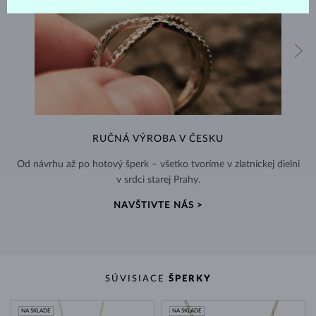
RUČNÁ VÝROBA V ČESKU
Od návrhu až po hotový šperk – všetko tvoríme v zlatníckej dielni
v srdci starej Prahy.
NAVŠTIVTE NÁS >
SÚVISIACE
ŠPERKY
NA SKLADE
NA SKLADE