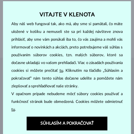
PERLY
SLADKOVODNÉ
TVAR
guľatý
VITAJTE V KLENOTA
FARBA
biela
KVALITA
AAA
Aby náš web fungoval tak, ako má, aby sme si pamätali, čo máte
PRIEMER
5.0-5.5 mm
uložené v košíku a nemuseli ste sa pri každej návšteve znova
DĹŽKA
380.00 mm
prihlásiť, aby sme vám ponúkali iba to, čo vás zaujíma a mohli vás
VÁHA
1.10 g
informovať o novinkách a akciách, preto potrebujeme váš súhlas s
používaním súborov cookies, tzn. malých súborov, ktoré sa
dočasne ukladajú vo vašom prehliadači. Viac o zásadách používania
ŠPERKY Z
ATELIÉRU KLENOTA
cookies si môžete prečítať
tu
. Kliknutím na tlačidlo „Súhlasím a
pokračovať“ nám tento súhlas dočasne udelíte a pomôžete nám
zlepšovať a sprehľadňovať naše stránky.
V opačnom prípade nebudeme môcť súbory cookies používať a
funkčnosť stránok bude obmedzená. Cookies môžete odmietnuť
tu
.
SÚHLASÍM A POKRAČOVAŤ