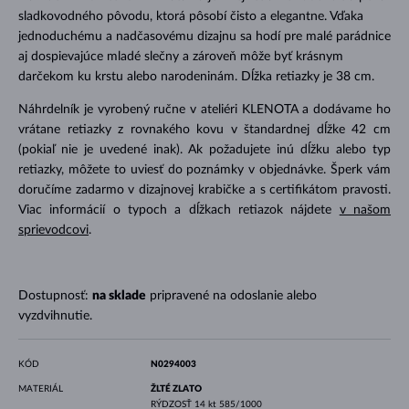
sladkovodného pôvodu, ktorá pôsobí čisto a elegantne. Vďaka
jednoduchému a nadčasovému dizajnu sa hodí pre malé parádnice
aj dospievajúce mladé slečny a zároveň môže byť krásnym
darčekom ku krstu alebo narodeninám. Dĺžka retiazky je 38 cm.
Náhrdelník je vyrobený ručne v ateliéri KLENOTA a dodávame ho
vrátane retiazky z rovnakého kovu v štandardnej dĺžke 42 cm
(pokiaľ nie je uvedené inak). Ak požadujete inú dĺžku alebo typ
retiazky, môžete to uviesť do poznámky v objednávke. Šperk vám
doručíme zadarmo v dizajnovej krabičke a s certifikátom pravosti.
Viac informácií o typoch a dĺžkach retiazok nájdete
v našom
sprievodcovi
.
Dostupnosť:
na sklade
pripravené na odoslanie alebo
vyzdvihnutie.
KÓD
N0294003
MATERIÁL
ŽLTÉ ZLATO
RÝDZOSŤ
14 kt 585/1000