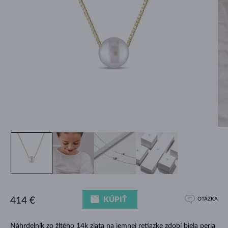
KÚPIŤ
414 €
OTÁZKA
Náhrdelník zo žltého 14k zlata na jemnej retiazke zdobí biela perla