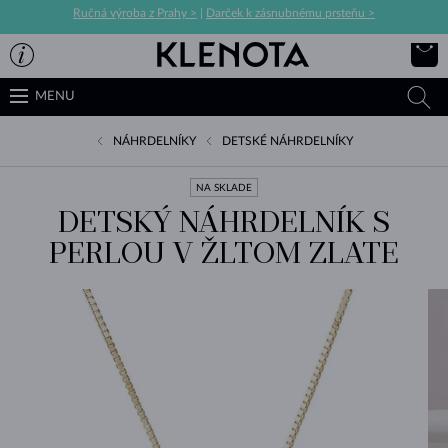
Ručná výroba z Prahy >
|
Darček k zásnubnému prsteňu >
MENU
NÁHRDELNÍKY
DETSKÉ NÁHRDELNÍKY
NA SKLADE
DETSKÝ NÁHRDELNÍK S
PERLOU V ŽLTOM ZLATE