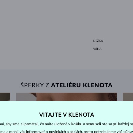
DĹŽKA
VÁHA
ŠPERKY Z
ATELIÉRU KLENOTA
VITAJTE V KLENOTA
á, aby sme si pamätali, čo máte uložené v košíku a nemuseli ste sa pri každej n
jíma a mohli vás informovať o novinkách a akciách, preto potrebujeme váš súhl