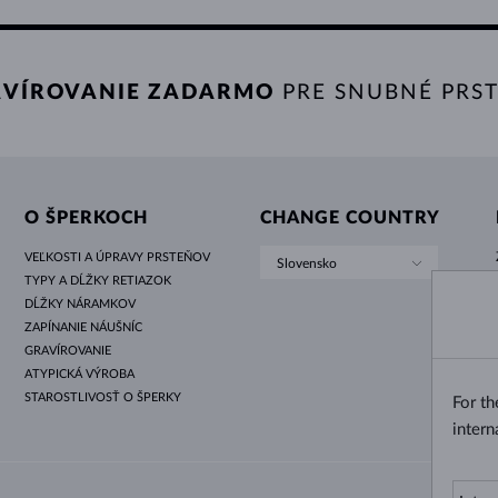
VÍROVANIE ZADARMO
PRE SNUBNÉ PRS
O ŠPERKOCH
CHANGE COUNTRY
VEĽKOSTI A ÚPRAVY PRSTEŇOV
Slovensko
TYPY A DĹŽKY RETIAZOK
DĹŽKY NÁRAMKOV
ZAPÍNANIE NÁUŠNÍC
GRAVÍROVANIE
ATYPICKÁ VÝROBA
STAROSTLIVOSŤ O ŠPERKY
For t
intern