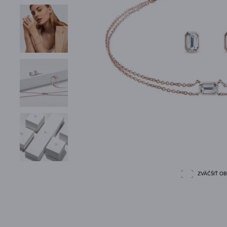
ZVÄČŠIŤ O