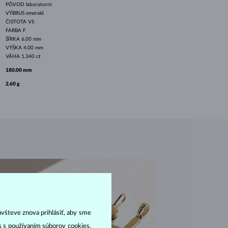
PÔVOD
laboratorní
VÝBRUS
emerald
ČISTOTA
VS
FARBA
F
ŠÍRKA
6.00 mm
VÝŠKA
4.00 mm
VÁHA
1.340 ct
180.00 mm
2.60 g
ávšteve znova prihlásiť, aby sme
as s používaním súborov cookies,