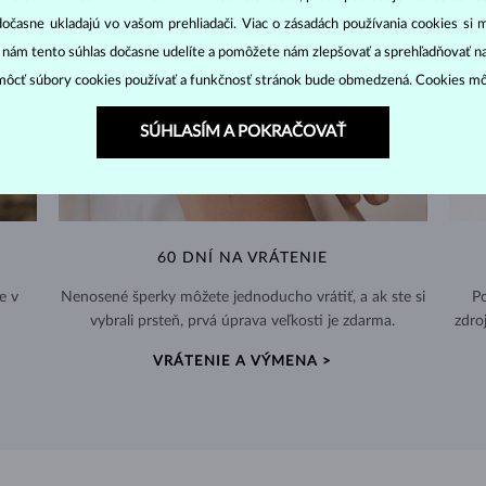
dočasne ukladajú vo vašom prehliadači. Viac o zásadách používania cookies si 
“ nám tento súhlas dočasne udelíte a pomôžete nám zlepšovať a sprehľadňovať n
ôcť súbory cookies používať a funkčnosť stránok bude obmedzená. Cookies m
SÚHLASÍM A POKRAČOVAŤ
60 DNÍ NA VRÁTENIE
e v
Nenosené šperky môžete jednoducho vrátiť, a ak ste si
Po
vybrali prsteň, prvá úprava veľkosti je zdarma.
zdro
VRÁTENIE A VÝMENA >