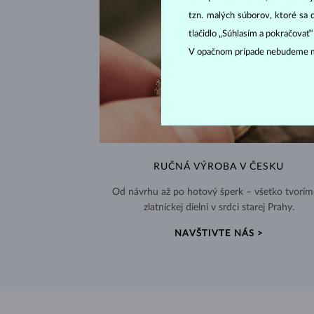
tzn. malých súborov, ktoré sa 
tlačidlo „Súhlasím a pokračovať
V opačnom prípade nebudeme m
RUČNÁ VÝROBA V ČESKU
Od návrhu až po hotový šperk – všetko tvorím
zlatníckej dielni v srdci starej Prahy.
NAVŠTIVTE NÁS >