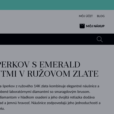
MÔJ ÚČET
BLOG
MÔJ NÁKUP
PERKOV S EMERALD
ŽLTÉ ZLATO
TANZANITY
TURMALÍNY
ZAFÍRY
TMI V RUŽOVOM ZLATE
RUŽOVÉ ZLATO
TOPÁSY
VLTAVÍNY
SMARAGDY
TURMALÍNY
MINERÁLY
VLTAVÍNY
va šperkov z ružového 14K zlata kombinuje elegantné náušnice a
VÝNIMOČNÝ
ELEGANCIA
NÁRAMKY
KOLEKCIE
PRÍVESKY
KRÁSOU
KRÁSNE
ŠPERKY
KRÁSU
LÁSKA
dobené laboratórnymi diamantmi so smaragdovým brusom.
VLTAVÍNY
PERLOVÉ PRÍVESKY
MINERÁLY
iamantom v hladkom osadení a jeho dvojitá retiazka dodáva
PRE BÁBÄTKÁ
BIELE ZLATO
SVADOBNÉ
ľad a jemnú hravosť. Náušnice zodpovedajú jeho jednoduchosti a
iu.
SVADOBNÉ
ŽLTÉ ZLATO
ŽLTÉ ZLATO
POZRIEŤ
POZRIEŤ
POZRIEŤ
POZRIEŤ
POZRIEŤ
POZRIEŤ
POZRIEŤ
POZRIEŤ
POZRIEŤ
POZRIEŤ