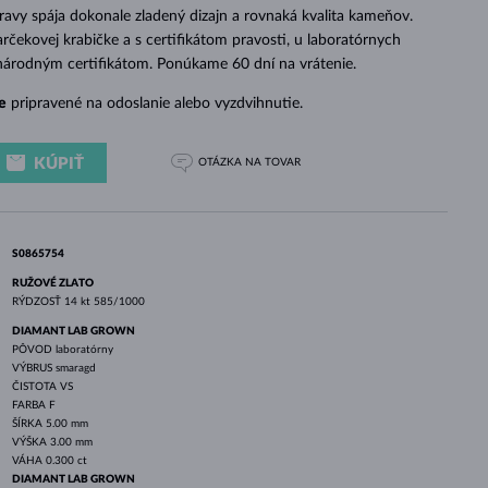
BIELE ZLATO
RUŽOVÉ ZLATO
BIELE ZLATO
avy spája dokonale zladený dizajn a rovnaká kvalita kameňov.
rčekovej krabičke a s certifikátom pravosti, u laboratórnych
národným certifikátom. Ponúkame 60 dní na vrátenie.
e
pripravené na odoslanie alebo vyzdvihnutie.
KÚPIŤ
OTÁZKA
NA TOVAR
S0865754
RUŽOVÉ ZLATO
RÝDZOSŤ
14 kt 585/1000
DIAMANT LAB GROWN
PÔVOD
laboratórny
VÝBRUS
smaragd
ČISTOTA
VS
FARBA
F
ŠÍRKA
5.00 mm
VÝŠKA
3.00 mm
VÁHA
0.300 ct
DIAMANT LAB GROWN