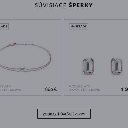
SÚVISIACE
ŠPERKY
KLADE
NA SKLADE
 ZLATO
RUŽOVÉ ZLATO
866 €
1 6
NT LAB GROWN
DIAMANT LAB GROWN
ZOBRAZIŤ ĎALŠIE ŠPERKY