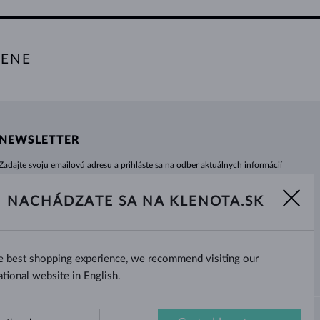
TENE
NEWSLETTER
Zadajte svoju emailovú adresu a prihláste sa na odber aktuálnych informácií
z e-shopu klenota.sk.
Žiadna novinka, akcia či zľava Vám už neunikne!
NACHÁDZATE SA NA KLENOTA.SK
ODOBERAŤ
he best shopping experience, we recommend visiting our
Áno, chcem dostávať zaujímavé
novinky na e-mail.
ational website in English.