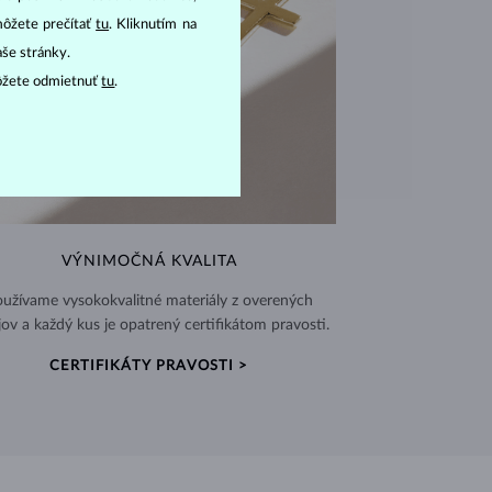
môžete prečítať
tu
. Kliknutím na
aše stránky.
ôžete odmietnuť
tu
.
VÝNIMOČNÁ KVALITA
užívame vysokokvalitné materiály z overených
jov a každý kus je opatrený certifikátom pravosti.
CERTIFIKÁTY PRAVOSTI >