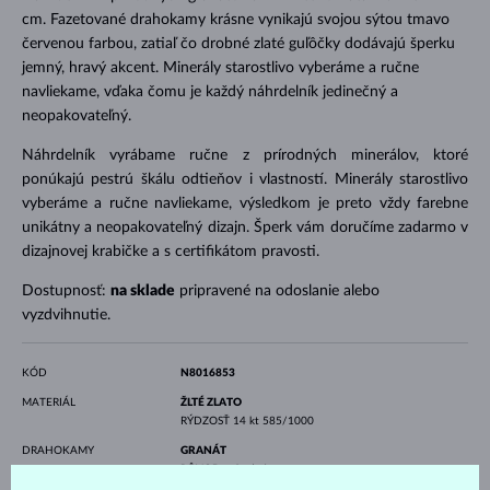
cm. Fazetované drahokamy krásne vynikajú svojou sýtou tmavo
červenou farbou, zatiaľ čo drobné zlaté guľôčky dodávajú šperku
jemný, hravý akcent. Minerály starostlivo vyberáme a ručne
navliekame, vďaka čomu je každý náhrdelník jedinečný a
neopakovateľný.
Náhrdelník vyrábame ručne z prírodných minerálov, ktoré
ponúkajú pestrú škálu odtieňov i vlastností. Minerály starostlivo
vyberáme a ručne navliekame, výsledkom je preto vždy farebne
unikátny a neopakovateľný dizajn. Šperk vám doručíme zadarmo v
dizajnovej krabičke a s certifikátom pravosti.
Dostupnosť:
na sklade
pripravené na odoslanie alebo
vyzdvihnutie.
KÓD
N8016853
MATERIÁL
ŽLTÉ ZLATO
RÝDZOSŤ
14 kt 585/1000
DRAHOKAMY
GRANÁT
PÔVOD
prírodný
PRIEMER
3.-4.00 mm