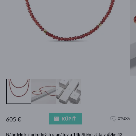
KÚPIŤ
605 €
OTÁZKA
Náhrdelník z prírodných granátov a 14k žltého zlata v dĺžke 42