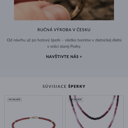
RUČNÁ VÝROBA V ČESKU
Od návrhu až po hotový šperk – všetko tvoríme v zlatníckej dielni
v srdci starej Prahy.
NAVŠTIVTE NÁS >
SÚVISIACE
ŠPERKY
NA SKLADE
NA SKLADE