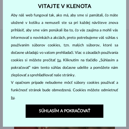
VITAJTE V KLENOTA
DĹŽKA
420 mm
Aby náš web fungoval tak, ako má, aby sme si pamätali, čo máte
VÁHA
7.80 g
uložené v košíku a nemuseli ste sa pri každej návšteve znova
prihlásiť, aby sme vám ponúkali iba to, čo vás zaujíma a mohli vás
informovať o novinkách a akciách, preto potrebujeme váš súhlas s
ŠPERKY Z
ATELIÉRU KLENOTA
používaním súborov cookies, tzn. malých súborov, ktoré sa
dočasne ukladajú vo vašom prehliadači. Viac o zásadách používania
cookies si môžete prečítať
tu
. Kliknutím na tlačidlo „Súhlasím a
pokračovať“ nám tento súhlas dočasne udelíte a pomôžete nám
zlepšovať a sprehľadňovať naše stránky.
V opačnom prípade nebudeme môcť súbory cookies používať a
funkčnosť stránok bude obmedzená. Cookies môžete odmietnuť
tu
.
SÚHLASÍM A POKRAČOVAŤ