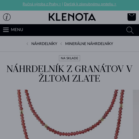
Ručná výroba z Prahy >
|
Darček k zásnubnému prsteňu >
MENU
NÁHRDELNÍKY
MINERÁLNE NÁHRDELNÍKY
NA SKLADE
NÁHRDELNÍK Z GRANÁTOV V
ŽLTOM ZLATE