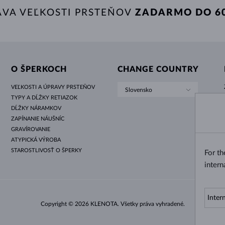
AVA VEĽKOSTI PRSTEŇOV
ZADARMO DO 60
O ŠPERKOCH
CHANGE COUNTRY
VEĽKOSTI A ÚPRAVY PRSTEŇOV
Slovensko
TYPY A DĹŽKY RETIAZOK
DĹŽKY NÁRAMKOV
ZAPÍNANIE NÁUŠNÍC
GRAVÍROVANIE
ATYPICKÁ VÝROBA
STAROSTLIVOSŤ O ŠPERKY
For t
intern
Copyright © 2026 KLENOTA. Všetky práva vyhradené.