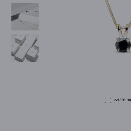
ZVÄČŠIŤ O