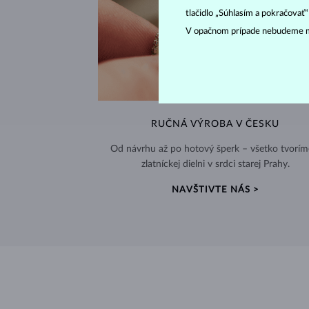
tlačidlo „Súhlasím a pokračovať
V opačnom prípade nebudeme m
RUČNÁ VÝROBA V ČESKU
Od návrhu až po hotový šperk – všetko tvorím
zlatníckej dielni v srdci starej Prahy.
NAVŠTIVTE NÁS >