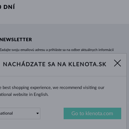
 DNÍ
NEWSLETTER
Zadajte svoju emailovú adresu a prihláste sa na odber aktuálnych informácií
z e-shopu klenota.sk.
Žiadna novinka, akcia či zľava Vám už neunikne!
NACHÁDZATE SA NA KLENOTA.SK
ODOBERAŤ
he best shopping experience, we recommend visiting our
Áno, chcem dostávať zaujímavé
novinky na e-mail.
ational website in English.
Go to klenota.com