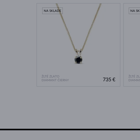
NA SKLADE
NA S
ŽLTÉ ZLATO
ŽLTÉ Z
735 €
DIAMANT ČIERNY
DIAMAN