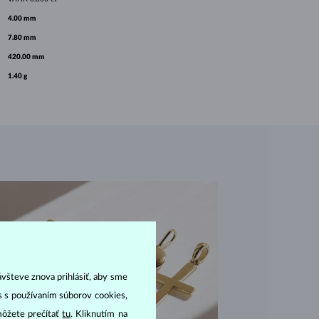
4.00 mm
7.80 mm
420.00 mm
1.40 g
ávšteve znova prihlásiť, aby sme
as s používaním súborov cookies,
môžete prečítať
tu
. Kliknutím na