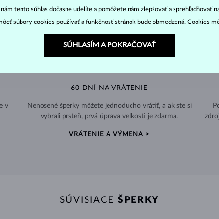
“ nám tento súhlas dočasne udelíte a pomôžete nám zlepšovať a sprehľadňovať n
ôcť súbory cookies používať a funkčnosť stránok bude obmedzená. Cookies m
SÚHLASÍM A POKRAČOVAŤ
60 DNÍ NA VRÁTENIE
e v
Nenosené šperky môžete jednoducho vrátiť, a ak ste si
Po
vybrali prsteň, prvá úprava veľkosti je zdarma.
zdro
VRÁTENIE A VÝMENA >
SÚVISIACE
ŠPERKY