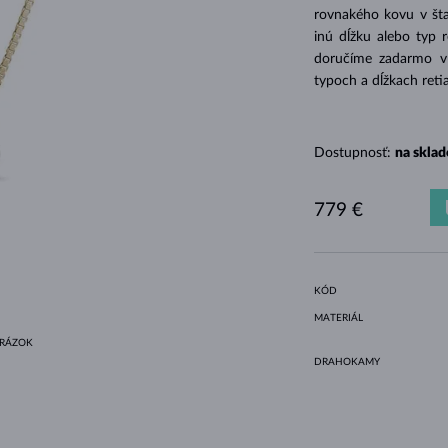
HALO ŠTÝL
ORIGINÁLNE SÚPRAVY
AMETYSTY
SINGLE
DRAHOKAMY
SLADKOVODNÉ PERLY
BEZEL OSADENIE
PRE MAMIČKU
BIELE ZLATO
MORGANITY
TOPÁSY
RUBÍNY
TIPY NA DARČEKY
rovnakého kovu v šta
inú dĺžku alebo typ 
ŽLTÉ ZLATO
MAGNETICKÉ NÁHRDELNÍKY
RUŽOVÉ ZLATO
doručíme zadarmo v d
RUŽOVÉ ZLATO
GRAVÍROVATEĽNÉ
typoch a dĺžkach reti
LETNÍ VRSTVENÍ
Dostupnosť:
na sklad
779 €
KÓD
MATERIÁL
BRÁZOK
DRAHOKAMY