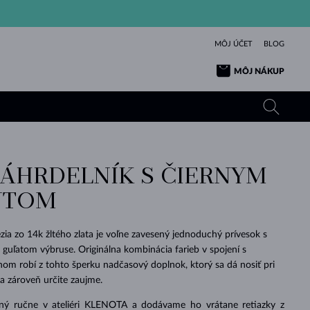
MÔJ ÚČET
BLOG
MÔJ NÁKUP
NÁHRDELNÍK S ČIERNYM
ŽLTÉ ZLATO
TANZANITY
TURMALÍNY
ZAFÍRY
NTOM
RUŽOVÉ ZLATO
TOPÁSY
VLTAVÍNY
SMARAGDY
TURMALÍNY
MINERÁLY
VLTAVÍNY
zia zo 14k žltého zlata je voľne zavesený jednoduchý prívesok s
VÝNIMOČNÝ
ELEGANCIA
NÁRAMKY
KOLEKCIE
PRÍVESKY
KRÁSOU
KRÁSNE
ŠPERKY
KRÁSU
LÁSKA
uľatom výbruse. Originálna kombinácia farieb v spojení s
VLTAVÍNY
PERLOVÉ PRÍVESKY
MINERÁLY
nom robí z tohto šperku nadčasový doplnok, ktorý sa dá nosiť pri
PRE BÁBÄTKÁ
BIELE ZLATO
SVADOBNÉ
i a zároveň určite zaujme.
SVADOBNÉ
ŽLTÉ ZLATO
ŽLTÉ ZLATO
POZRIEŤ
POZRIEŤ
POZRIEŤ
POZRIEŤ
POZRIEŤ
POZRIEŤ
POZRIEŤ
POZRIEŤ
POZRIEŤ
POZRIEŤ
ený ručne v ateliéri KLENOTA a dodávame ho vrátane retiazky z