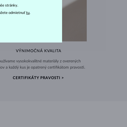
aše stránky.
ôžete odmietnuť
tu
.
VÝNIMOČNÁ KVALITA
užívame vysokokvalitné materiály z overených
jov a každý kus je opatrený certifikátom pravosti.
CERTIFIKÁTY PRAVOSTI >