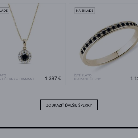
KLADE
NA SKLADE
LATO
ŽLTÉ ZLATO
1 387 €
1 1
T ČIERNY & DIAMANT
DIAMANT ČIERNY
ZOBRAZIŤ ĎALŠIE ŠPERKY