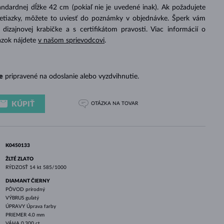
BIELE ZLATO
RUŽOVÉ ZLATO
BIELE ZLATO
ndardnej dĺžke 42 cm (pokiaľ nie je uvedené inak). Ak požadujete
retiazky, môžete to uviesť do poznámky v objednávke. Šperk vám
izajnovej krabičke a s certifikátom pravosti. Viac informácií o
azok nájdete
v našom sprievodcovi
.
e
pripravené na odoslanie alebo vyzdvihnutie.
KÚPIŤ
OTÁZKA
NA TOVAR
K0450133
ŽLTÉ ZLATO
RÝDZOSŤ
14 kt 585/1000
DIAMANT ČIERNY
PÔVOD
prírodný
VÝBRUS
guľatý
ÚPRAVY
Úprava farby
PRIEMER
4.0 mm
VÁHA
0.300 ct