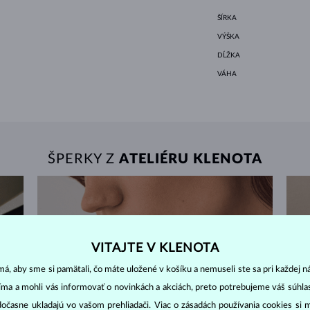
ŠÍRKA
VÝŠKA
DĹŽKA
VÁHA
ŠPERKY Z
ATELIÉRU KLENOTA
VITAJTE V KLENOTA
á, aby sme si pamätali, čo máte uložené v košíku a nemuseli ste sa pri každej n
jíma a mohli vás informovať o novinkách a akciách, preto potrebujeme váš súhl
dočasne ukladajú vo vašom prehliadači. Viac o zásadách používania cookies si 