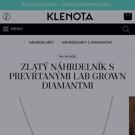
Ručná výroba z Prahy >
|
Darček k zásnubnému prsteňu >
MENU
NÁHRDELNÍKY
NÁHRDELNÍKY S DIAMANTMI
NA SKLADE
ZLATÝ NÁHRDELNÍK S
PREVŔTANÝMI LAB GROWN
DIAMANTMI