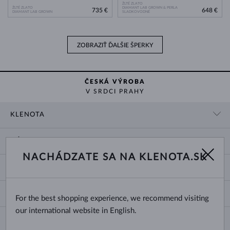
ŽLTÉ ZLATO
ŽLTÉ ZLATO
DIAMANT LAB GROWN & PERLA
735 €
648 €
DIAMANT LAB GROWN
SLADKOVODNÉ
ZOBRAZIŤ ĎALŠIE ŠPERKY
ČESKÁ VÝROBA
V SRDCI PRAHY
KLENOTA
KONTAKTNÉ ÚDAJE
NÁKUP
SHOWROOM
NACHÁDZATE SA NA KLENOTA.SK
DODANIE A PLATBA ZA TOVAR
O NÁS
O ŠPERKOCH
VRÁTENIE A VÝMENA
PRE MÉDIÁ
VEĽKOSTI A ÚPRAVY PRSTEŇOV
REKLAMÁCIA
BLOG
CHANGE COUNTRY
For the best shopping experience, we recommend visiting
TYPY A DĹŽKY RETIAZOK
VÝBER SVADOBNÝCH OBRÚČOK
our international website in English.
DĹŽKY NÁRAMKOV
CERTIFIKÁTY PRAVOSTI
Slovensko
NEWSLETTER
ZAPÍNANIE NÁUŠNÍC
OBCHODNÉ PODMIENKY