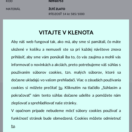
KÓD
N0960753
MATERIÁL
ŽLTÉ ZLATO
RÝDZOSŤ
14 kt 585/1000
DRAHOKAMY
DIAMANT LAB GROWN
PÔVOD
laboratórny
VITAJTE V KLENOTA
VÝBRUS
guľatý
ČISTOTA
VS
Aby náš web fungoval tak, ako má, aby sme si pamätali, čo máte
FARBA
F
PRIEMER
2.5 mm
uložené v košíku a nemuseli ste sa pri každej návšteve znova
VÁHA
0.310 ct
prihlásiť, aby sme vám ponúkali iba to, čo vás zaujíma a mohli vás
DĹŽKA
400.00 mm
informovať o novinkách a akciách, preto potrebujeme váš súhlas s
VÁHA
1.10 g
používaním súborov cookies, tzn. malých súborov, ktoré sa
dočasne ukladajú vo vašom prehliadači. Viac o zásadách používania
cookies si môžete prečítať
tu
. Kliknutím na tlačidlo „Súhlasím a
ŠPERKY Z
ATELIÉRU KLENOTA
pokračovať“ nám tento súhlas dočasne udelíte a pomôžete nám
zlepšovať a sprehľadňovať naše stránky.
V opačnom prípade nebudeme môcť súbory cookies používať a
funkčnosť stránok bude obmedzená. Cookies môžete odmietnuť
tu
.