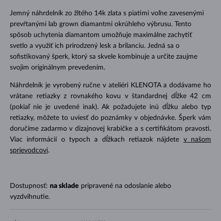
Jemný náhrdelník zo žltého 14k zlata s piatimi voľne zavesenými
prevŕtanými lab grown diamantmi okrúhleho výbrusu. Tento
spôsob uchytenia diamantom umožňuje maximálne zachytiť
svetlo a využiť ich prirodzený lesk a brilanciu. Jedná sa o
sofistikovaný šperk, ktorý sa skvele kombinuje a určite zaujme
svojim originálnym prevedením.
Náhrdelník je vyrobený ručne v ateliéri KLENOTA a dodávame ho
vrátane retiazky z rovnakého kovu v štandardnej dĺžke 42 cm
(pokiaľ nie je uvedené inak). Ak požadujete inú dĺžku alebo typ
retiazky, môžete to uviesť do poznámky v objednávke. Šperk vám
doručíme zadarmo v dizajnovej krabičke a s certifikátom pravosti.
Viac informácií o typoch a dĺžkach retiazok nájdete
v našom
sprievodcovi
.
Dostupnosť:
na sklade
pripravené na odoslanie alebo
vyzdvihnutie.