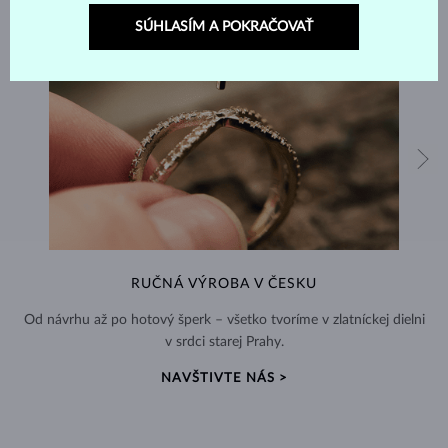
SÚHLASÍM A POKRAČOVAŤ
RUČNÁ VÝROBA V ČESKU
Od návrhu až po hotový šperk – všetko tvoríme v zlatníckej dielni
v srdci starej Prahy.
NAVŠTIVTE NÁS >