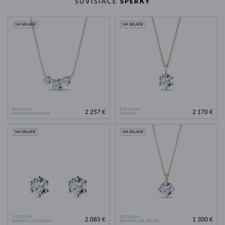
SÚVISIACE
ŠPERKY
NA SKLADE
NA SKLADE
ŽLTÉ ZLATO
ŽLTÉ ZLATO
2 257 €
2 170 €
DIAMANT & DIAMANT
DIAMANT
NA SKLADE
NA SKLADE
ŽLTÉ ZLATO
ŽLTÉ ZLATO
2 083 €
1 300 €
DIAMANT LAB GROWN
DIAMANT LAB GROWN