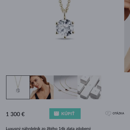
KÚPIŤ
1 300 €
OTÁZKA
Luxusný náhrdelník zo žltého 14k zlata zdobený