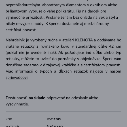
neprehliadnuteľným laboratórnym diamantom v okrúhlom alebo
briliantovom výbruse o váhe pol karátu. Tip na darček pre
výnimočné príležitosti. Pristane ženám bez ohľadu na vek a štýl a
nikdy nevyjde z módy. K šperku dostanete aj medzinárodný
certifikát pravosti.
Náhrdelník je vyrobený ručne v ateliéri KLENOTA a dodávame ho
vrátane retiazky z rovnakého kovu v štandardnej dĺžke 42 cm
(pokiaľ nie je uvedené inak). Ak požadujete inú dĺžku alebo typ
retiazky, môžete to uviesť do poznámky v objednávke. Šperk vám
doručíme zadarmo v dizajnovej krabičke a s certifikátom pravosti.
Viac informácií o typoch a dĺžkach retiazok nájdete
v našom
sprievodcovi
.
Dostupnosť:
na sklade
pripravené na odoslanie alebo
vyzdvihnutie.
KÓD
K0611303
MATERIÁL
ŽLTÉ ZLATO