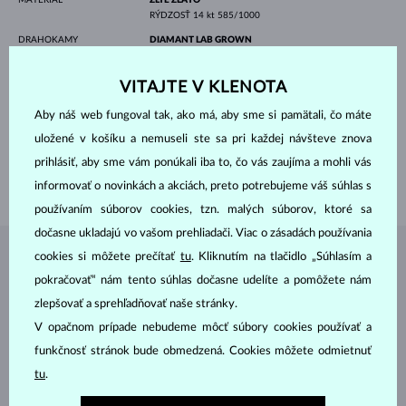
RÝDZOSŤ
14 kt 585/1000
DRAHOKAMY
DIAMANT LAB GROWN
PÔVOD
laboratórny
VÝBRUS
guľatý
VITAJTE V KLENOTA
ČISTOTA
VS
FARBA
F
Aby náš web fungoval tak, ako má, aby sme si pamätali, čo máte
PRIEMER
5.0 mm
VÁHA
0.5 ct
uložené v košíku a nemuseli ste sa pri každej návšteve znova
DĹŽKA
420.00 mm
prihlásiť, aby sme vám ponúkali iba to, čo vás zaujíma a mohli vás
VÁHA
2.22 g
informovať o novinkách a akciách, preto potrebujeme váš súhlas s
používaním súborov cookies, tzn. malých súborov, ktoré sa
dočasne ukladajú vo vašom prehliadači. Viac o zásadách používania
cookies si môžete prečítať
tu
. Kliknutím na tlačidlo „Súhlasím a
ŠPERKY Z
ATELIÉRU KLENOTA
pokračovať“ nám tento súhlas dočasne udelíte a pomôžete nám
zlepšovať a sprehľadňovať naše stránky.
V opačnom prípade nebudeme môcť súbory cookies používať a
funkčnosť stránok bude obmedzená. Cookies môžete odmietnuť
tu
.