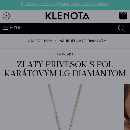
Ručná výroba z Prahy >
|
Darček k zásnubnému prsteňu >
MENU
NÁHRDELNÍKY
NÁHRDELNÍKY S DIAMANTMI
NA SKLADE
ZLATÝ PRÍVESOK S POL
KARÁTOVÝM LG DIAMANTOM