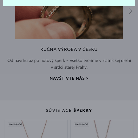
RUČNÁ VÝROBA V ČESKU
Od návrhu až po hotový šperk – všetko tvoríme v zlatníckej dielni
v srdci starej Prahy.
NAVŠTIVTE NÁS >
SÚVISIACE
ŠPERKY
NA SKLADE
NA SKLADE