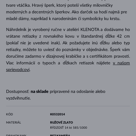
tvare vtáčika. Hravý šperk, ktorý poteší všetky milovníčky
moderných a decentných šperkov. Ako darček sa hodí najmä pre
mladé dámy, napríklad k narodeninám či symbolicky ku krstu.
Náhrdelník je vyrobený ručne v ateliéri KLENOTA a dodávame ho
vrátane retiazky z rovnakého kovu v štandardnej dĺžke 42 cm
(pokiaľ nie je uvedené inak). Ak požadujete inú dĺžku alebo typ
retiazky, môžete to uviesť do poznámky v objednávke. Šperk vám
doručíme zadarmo v dizajnovej krabičke a s certifikátom pravosti.
Viac informácií o typoch a dĺžkach retiazok nájdete
v našom
sprievodcovi
.
Dostupnosť:
na sklade
pripravené na odoslanie alebo
vyzdvihnutie.
KÓD
K0532014
MATERIÁL
RUŽOVÉ ZLATO
RÝDZOSŤ
14 kt 585/1000
DRAHOKAMY
BEZ KAMEŇA