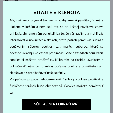
ŠÍRKA
9.30 mm
VITAJTE V KLENOTA
VÝŠKA
6.00 mm
Aby náš web fungoval tak, ako má, aby sme si pamätali, čo máte
DĹŽKA
420.00 mm
uložené v košíku a nemuseli ste sa pri každej návšteve znova
VÁHA
1.25 g
prihlásiť, aby sme vám ponúkali iba to, čo vás zaujíma a mohli vás
informovať o novinkách a akciách, preto potrebujeme váš súhlas s
používaním súborov cookies, tzn. malých súborov, ktoré sa
ŠPERKY Z
ATELIÉRU KLENOTA
dočasne ukladajú vo vašom prehliadači. Viac o zásadách používania
cookies si môžete prečítať
tu
. Kliknutím na tlačidlo „Súhlasím a
pokračovať“ nám tento súhlas dočasne udelíte a pomôžete nám
zlepšovať a sprehľadňovať naše stránky.
V opačnom prípade nebudeme môcť súbory cookies používať a
funkčnosť stránok bude obmedzená. Cookies môžete odmietnuť
tu
.
SÚHLASÍM A POKRAČOVAŤ