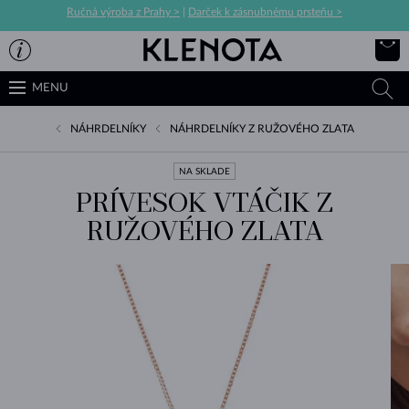
Ručná výroba z Prahy >
|
Darček k zásnubnému prsteňu >
MENU
NÁHRDELNÍKY
NÁHRDELNÍKY Z RUŽOVÉHO ZLATA
NA SKLADE
PRÍVESOK VTÁČIK Z
RUŽOVÉHO ZLATA