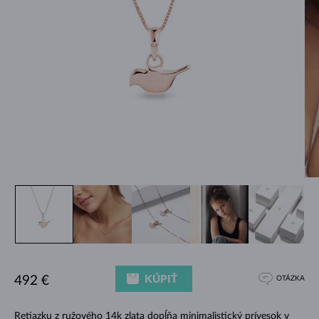
KÚPIŤ
492 €
OTÁZKA
Retiazku z ružového 14k zlata dopĺňa minimalistický prívesok v