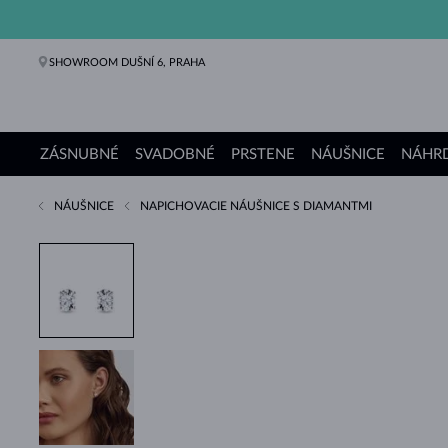
SHOWROOM DUŠNÍ 6, PRAHA
ZÁSNUBNÉ
SVADOBNÉ
PRSTENE
NÁUŠNICE
NÁHRD
NÁUŠNICE
NAPICHOVACIE NÁUŠNICE S DIAMANTMI
Zásnubné prstene
Svadobné obrúčky
Prstene
Náušnice
Náhrdelníky
Náramky
Perly
Šperky
Darčeky
Kolekcie KLENOTA