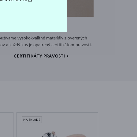
ôžete odmietnuť
tu
.
VÝNIMOČNÁ KVALITA
užívame vysokokvalitné materiály z overených
jov a každý kus je opatrený certifikátom pravosti.
CERTIFIKÁTY PRAVOSTI >
NA SKLADE