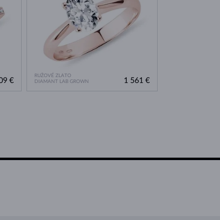
RUŽOVÉ ZLATO
09 €
1 561 €
DIAMANT LAB GROWN