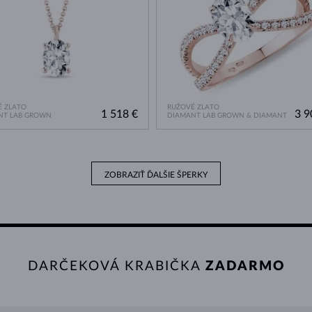
 ZLATO
RUŽOVÉ ZLATO
1 518 €
3 9
NT LAB GROWN
DIAMANT LAB GROWN & DIAMANT
ZOBRAZIŤ ĎALŠIE ŠPERKY
DARČEKOVÁ KRABIČKA
ZADARMO