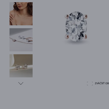
ZVÄČŠIŤ O