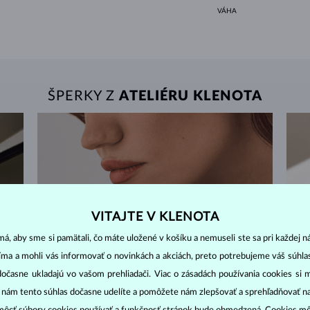
VÁHA
ŠPERKY Z
ATELIÉRU KLENOTA
VITAJTE V KLENOTA
á, aby sme si pamätali, čo máte uložené v košíku a nemuseli ste sa pri každej n
jíma a mohli vás informovať o novinkách a akciách, preto potrebujeme váš súhl
dočasne ukladajú vo vašom prehliadači. Viac o zásadách používania cookies si 
“ nám tento súhlas dočasne udelíte a pomôžete nám zlepšovať a sprehľadňovať n