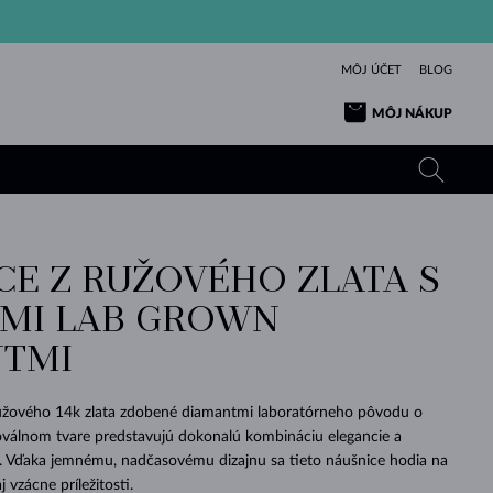
MÔJ ÚČET
BLOG
MÔJ NÁKUP
CE Z RUŽOVÉHO ZLATA S
ŽLTÉ ZLATO
TANZANITY
TURMALÍNY
ZAFÍRY
MI LAB GROWN
RUŽOVÉ ZLATO
TOPÁSY
VLTAVÍNY
SMARAGDY
TMI
TURMALÍNY
MINERÁLY
VLTAVÍNY
VÝNIMOČNÝ
ELEGANCIA
NÁRAMKY
KOLEKCIE
PRÍVESKY
KRÁSOU
KRÁSNE
ŠPERKY
KRÁSU
LÁSKA
VLTAVÍNY
PERLOVÉ PRÍVESKY
MINERÁLY
užového 14k zlata zdobené diamantmi laboratórneho pôvodu o
PRE BÁBÄTKÁ
BIELE ZLATO
SVADOBNÉ
válnom tvare predstavujú dokonalú kombináciu elegancie a
. Vďaka jemnému, nadčasovému dizajnu sa tieto náušnice hodia na
SVADOBNÉ
ŽLTÉ ZLATO
ŽLTÉ ZLATO
POZRIEŤ
POZRIEŤ
POZRIEŤ
POZRIEŤ
POZRIEŤ
POZRIEŤ
POZRIEŤ
POZRIEŤ
POZRIEŤ
POZRIEŤ
vzácne príležitosti.