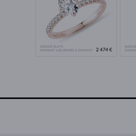
RUŽOVÉ ZLATO
RUŽOVÉ
2 474 €
DIAMANT LAB GROWN & DIAMANT
DIAMA