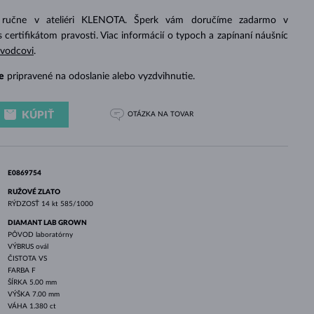
BIELE ZLATO
RUŽOVÉ ZLATO
BIELE ZLATO
 ručne v ateliéri KLENOTA. Šperk vám doručíme zadarmo v
s certifikátom pravosti. Viac informácií o typoch a zapínaní náušníc
evodcovi
.
e
pripravené na odoslanie alebo vyzdvihnutie.
KÚPIŤ
OTÁZKA
NA TOVAR
E0869754
RUŽOVÉ ZLATO
RÝDZOSŤ
14 kt 585/1000
DIAMANT LAB GROWN
PÔVOD
laboratórny
VÝBRUS
ovál
ČISTOTA
VS
FARBA
F
ŠÍRKA
5.00 mm
VÝŠKA
7.00 mm
VÁHA
1.380 ct