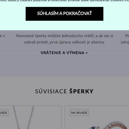
ôcť súbory cookies používať a funkčnosť stránok bude obmedzená. Cookies m
SÚHLASÍM A POKRAČOVAŤ
60 DNÍ NA VRÁTENIE
e v
Nenosené šperky môžete jednoducho vrátiť, a ak ste si
Po
vybrali prsteň, prvá úprava veľkosti je zdarma.
zdro
VRÁTENIE A VÝMENA >
SÚVISIACE
ŠPERKY
KLADE
NA SKLADE