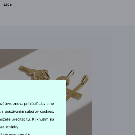
1.80 g
ávšteve znova prihlásiť, aby sme
as s používaním súborov cookies,
môžete prečítať
tu
. Kliknutím na
aše stránky.