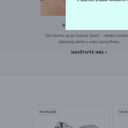
V opačnom prípade nebudeme m
RUČNÁ VÝROBA V ČESKU
Od návrhu až po hotový šperk – všetko tvorím
zlatníckej dielni v srdci starej Prahy.
NAVŠTIVTE NÁS >
NA SKLADE
NA S