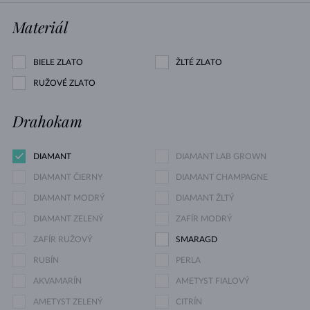
Materiál
BIELE ZLATO
ŽLTÉ ZLATO
RUŽOVÉ ZLATO
Drahokam
DIAMANT
DIAMANT LAB GROWN
DIAMANT ČIERNY
DIAMANT CHAMPAGNE
DIAMANT MODRÝ
DIAMANT ŽLTÝ
DIAMANT ZELENÝ
ZAFÍR MODRÝ
ZAFÍR RUŽOVÝ
SMARAGD
RUBÍN
PERLA
AKVAMARÍN
AMETYST FIALOVÝ
AMETYST ZELENÝ
CITRÍN