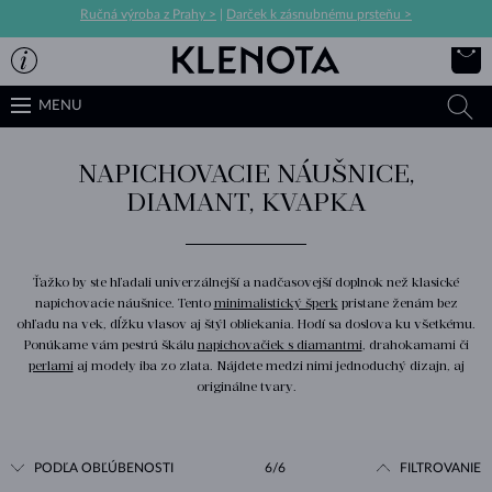
Ručná výroba z Prahy >
|
Darček k zásnubnému prsteňu >
MENU
NAPICHOVACIE NÁUŠNICE,
DIAMANT, KVAPKA
Ťažko by ste hľadali univerzálnejší a nadčasovejší doplnok než klasické
napichovacie náušnice. Tento
minimalistický šperk
pristane ženám bez
ohľadu na vek, dĺžku vlasov aj štýl obliekania. Hodí sa doslova ku všetkému.
Ponúkame vám pestrú škálu
napichovačiek s diamantmi
, drahokamami či
perlami
aj modely iba zo zlata. Nájdete medzi nimi jednoduchý dizajn, aj
originálne tvary.
PODĽA OBĽÚBENOSTI
6/6
FILTROVANIE