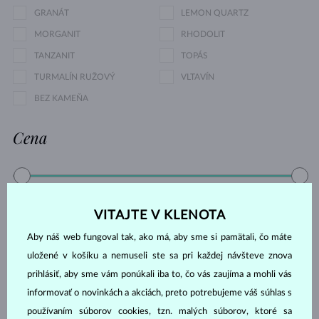
GRANÁT
LEMON QUARTZ
MORGANIT
RHODOLIT
TANZANIT
TOPÁS
TURMALÍN RUŽOVÝ
VLTAVÍN
BEZ KAMEŇA
Cena
87 €
6 083 €
VITAJTE V KLENOTA
Výbrus
Aby náš web fungoval tak, ako má, aby sme si pamätali, čo máte
uložené v košíku a nemuseli ste sa pri každej návšteve znova
GUĽATÝ
KVAPKA
prihlásiť, aby sme vám ponúkali iba to, čo vás zaujíma a mohli vás
OVÁL
SMARAGD
informovať o novinkách a akciách, preto potrebujeme váš súhlas s
používaním súborov cookies, tzn. malých súborov, ktoré sa
CUSHION
PRINCES