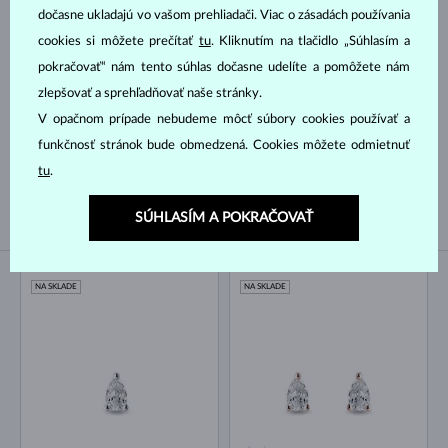
dočasne ukladajú vo vašom prehliadači. Viac o zásadách používania
TRILLION
MARKÍZA
cookies si môžete prečítať
tu
. Kliknutím na tlačidlo „Súhlasím a
SRDCE
ASSCHER
pokračovať“ nám tento súhlas dočasne udelíte a pomôžete nám
zlepšovať a sprehľadňovať naše stránky.
Druh perly
V opačnom prípade nebudeme môcť súbory cookies používať a
funkčnosť stránok bude obmedzená. Cookies môžete odmietnuť
TAHITSKÁ
SLADKOVODNÉ
tu
.
AKOYA
SÚHLASÍM A POKRAČOVAŤ
NA SKLADE
NA SKLADE