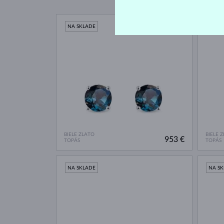
NA SKLADE
NA S
BIELE ZLATO
BIELE 
953 €
TOPÁS
TOPÁS
NA SKLADE
NA S