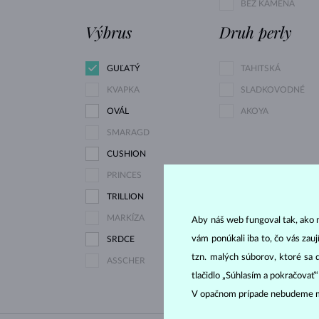
BEZ KAMEŇA
Výbrus
Druh perly
GUĽATÝ
TAHITSKÁ
KVAPKA
SLADKOVODNÉ
OVÁL
AKOYA
SMARAGD
CUSHION
PRINCES
TRILLION
MARKÍZA
Aby náš web fungoval tak, ako m
vám ponúkali iba to, čo vás zau
SRDCE
tzn. malých súborov, ktoré sa 
ASSCHER
tlačidlo „Súhlasím a pokračovať
V opačnom prípade nebudeme m