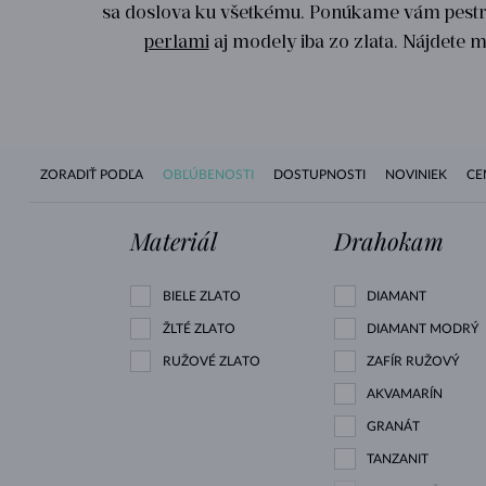
sa doslova ku všetkému. Ponúkame vám pestr
perlami
aj modely iba zo zlata. Nájdete m
ZORADIŤ PODĽA
OBĽÚBENOSTI
DOSTUPNOSTI
NOVINIEK
CE
Materiál
Drahokam
BIELE ZLATO
DIAMANT
ŽLTÉ ZLATO
DIAMANT MODRÝ
RUŽOVÉ ZLATO
ZAFÍR RUŽOVÝ
AKVAMARÍN
GRANÁT
TANZANIT