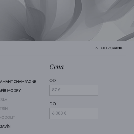
BIELE ZLATO
RUŽOVÉ ZLATO
BIELE ZLATO
FILTROVANIE
Cena
OD
IAMANT CHAMPAGNE
AFÍR MODRÝ
ERLA
DO
ITRÍN
HODOLIT
LTAVÍN