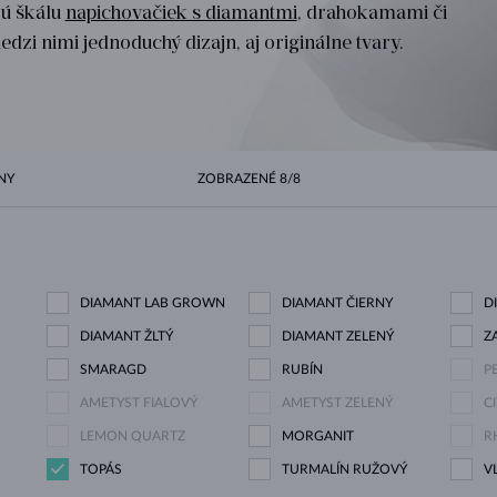
ú škálu
napichovačiek s diamantmi
, drahokamami či
HALO ŠTÝL
ORIGINÁLNE SÚPRAVY
AMETYSTY
SINGLE
DRAHOKAMY
SLADKOVODNÉ PERLY
BEZEL OSADENIE
PRE MAMIČKU
BIELE ZLATO
MORGANITY
TOPÁSY
RUBÍNY
TIPY NA DARČEKY
edzi nimi jednoduchý dizajn, aj originálne tvary.
ŽLTÉ ZLATO
MAGNETICKÉ NÁHRDELNÍKY
RUŽOVÉ ZLATO
RUŽOVÉ ZLATO
GRAVÍROVATEĽNÉ
LETNÍ VRSTVENÍ
NY
ZOBRAZENÉ
8/8
DIAMANT LAB GROWN
DIAMANT ČIERNY
D
DIAMANT ŽLTÝ
DIAMANT ZELENÝ
Z
SMARAGD
RUBÍN
P
AMETYST FIALOVÝ
AMETYST ZELENÝ
C
LEMON QUARTZ
MORGANIT
R
TOPÁS
TURMALÍN RUŽOVÝ
V