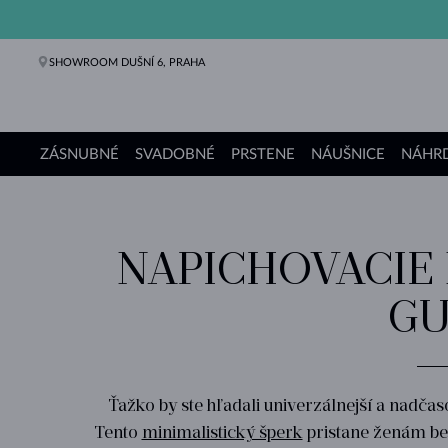
SHOWROOM DUŠNÍ 6, PRAHA
ZÁSNUBNÉ
SVADOBNÉ
PRSTENE
NÁUŠNICE
NÁHRD
Zásnubné prstene
Svadobné obrúčky
Prstene
Náušnice
Náhrdelníky
Náramky
Perly
Šperky
Darčeky
Kolekcie KLENOTA
NAPICHOVACIE 
GU
Ťažko by ste hľadali univerzálnejší a nadča
Tento
minimalistický šperk
pristane ženám bez