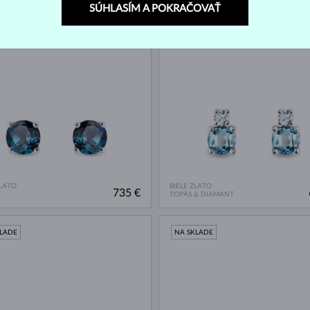
SÚHLASÍM A POKRAČOVAŤ
KLADE
NA SKLADE
ZLATO
BIELE ZLATO
735 €
TOPÁS & DIAMANT
KLADE
NA SKLADE