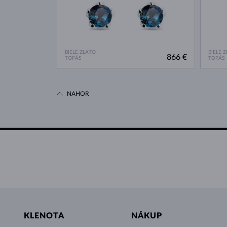
BIELE ZLATO
BIELE 
866 €
TOPÁS
TOPÁS
NAHOR
KLENOTA
NÁKUP