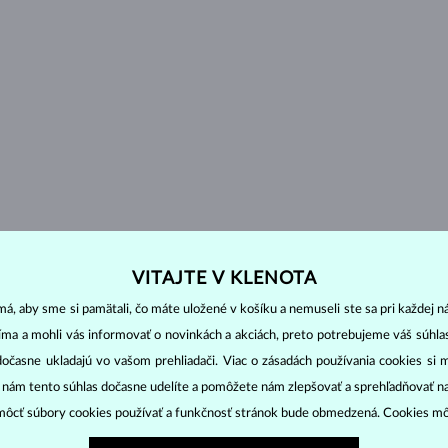
VITAJTE V KLENOTA
á, aby sme si pamätali, čo máte uložené v košíku a nemuseli ste sa pri každej n
jíma a mohli vás informovať o novinkách a akciách, preto potrebujeme váš súhl
dočasne ukladajú vo vašom prehliadači. Viac o zásadách používania cookies si 
“ nám tento súhlas dočasne udelíte a pomôžete nám zlepšovať a sprehľadňovať n
ôcť súbory cookies používať a funkčnosť stránok bude obmedzená. Cookies m