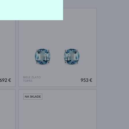
NA SKLADE
BIELE ZLATO
692 €
953 €
TOPÁS
NA SKLADE