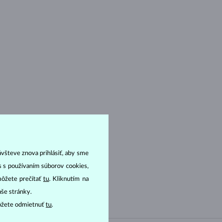
ávšteve znova prihlásiť, aby sme
as s používaním súborov cookies,
môžete prečítať
tu
. Kliknutím na
aše stránky.
ôžete odmietnuť
tu
.