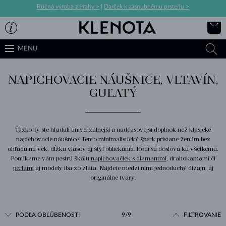
Ručná výroba z Prahy >
|
Darček k zásnubnému prsteňu >
MENU
NAPICHOVACIE NÁUŠNICE, VLTAVÍN,
GUĽATÝ
Ťažko by ste hľadali univerzálnejší a nadčasovejší doplnok než klasické
napichovacie náušnice. Tento
minimalistický šperk
pristane ženám bez
ohľadu na vek, dĺžku vlasov aj štýl obliekania. Hodí sa doslova ku všetkému.
Ponúkame vám pestrú škálu
napichovačiek s diamantmi
, drahokamami či
perlami
aj modely iba zo zlata. Nájdete medzi nimi jednoduchý dizajn, aj
originálne tvary.
PODĽA OBĽÚBENOSTI
9/9
FILTROVANIE