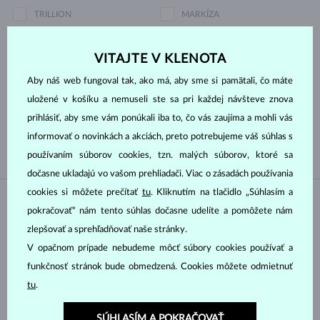
TRILLION
MARKÍZA
SRDCE
ASSCHER
VITAJTE V KLENOTA
Druh perly
Aby náš web fungoval tak, ako má, aby sme si pamätali, čo máte
uložené v košíku a nemuseli ste sa pri každej návšteve znova
TAHITSKÁ
SLADKOVODNÉ
prihlásiť, aby sme vám ponúkali iba to, čo vás zaujíma a mohli vás
AKOYA
informovať o novinkách a akciách, preto potrebujeme váš súhlas s
používaním súborov cookies, tzn. malých súborov, ktoré sa
dočasne ukladajú vo vašom prehliadači. Viac o zásadách používania
cookies si môžete prečítať
tu
. Kliknutím na tlačidlo „Súhlasím a
NA SKLADE
NA SKLADE
pokračovať“ nám tento súhlas dočasne udelíte a pomôžete nám
zlepšovať a sprehľadňovať naše stránky.
V opačnom prípade nebudeme môcť súbory cookies používať a
funkčnosť stránok bude obmedzená. Cookies môžete odmietnuť
tu
.
SÚHLASÍM A POKRAČOVAŤ