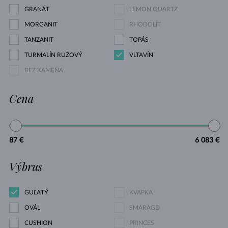
GRANÁT
LEMON QUARTZ
MORGANIT
RHODOLIT
TANZANIT
TOPÁS
TURMALÍN RUŽOVÝ
VLTAVÍN
BEZ KAMEŇA
Cena
87 €
6 083 €
Výbrus
GUĽATÝ
KVAPKA
OVÁL
SMARAGD
CUSHION
PRINCES